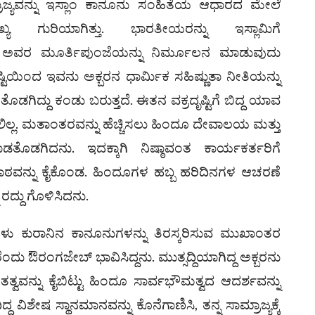
ಾಜ್ಯವನ್ನು ಇಸ್ಲಾಂ ಕಾನೂನು ಸಂಹಿತೆಯ ಆಧಾರದ ಮೇಲೆ
ಯ ಗುರಿಯಾಗಿತ್ತು. ಭಾರತೀಯರನ್ನು ಇಸ್ಲಾಮಿಗೆ
 ಅವರ ಮೂರ್ತಿಪುಂಜೆಯನ್ನು ನಿರ್ಮೂಲನ ಮಾಡುವುದು
ಿಯಿಂದ ಇವನು ಅಕ್ಬರನ ಧಾರ್ಮಿಕ ಸಹಿಷ್ಣುತಾ ನೀತಿಯನ್ನು
ೊಡಗಿದ್ದು ಕಂಡು ಬರುತ್ತದೆ. ಈತನ ವಕ್ರದೃಷ್ಟಿಗೆ ಬಿದ್ದ ಯಾವ
. ಮತಾಂತರವನ್ನು ಹೆಚ್ಚಿಸಲು ಹಿಂದೂ ದೇವಾಲಯ ಮತ್ತು
ಡತೊಡಗಿದನು. ಇದಕ್ಕಾಗಿ ನಿಷ್ಠಾವಂತ ಕಾರ್ಯಕರ್ತರಿಗೆ
ಠವನ್ನು ಕೈಕೊಂಡ. ಹಿಂದೂಗಳ ಹಬ್ಬ ಹರಿದಿನಗಳ ಆಚರಣೆ
ು ರದ್ದು ಗೊಳಿಸಿದನು.
ು ಕುರಾನಿನ ಕಾನೂನುಗಳನ್ನು ತಿರಸ್ಕರಿಸುವ ಮುಖಾಂತರ
ಂದು ಔರಂಗಜೇಬ್ ಭಾವಿಸಿದ್ದನು. ಮುತ್ಸದ್ದಿಯಾಗಿದ್ದ ಅಕ್ಬರನು
ತತ್ವವನ್ನು ಕೈಬಿಟ್ಟು ಹಿಂದೂ ಸಾರ್ವಭೌಮತ್ವದ ಆದರ್ಶವನ್ನು
್ದ ವಿಶೇಷ ಸ್ಥಾನಮಾನವನ್ನು ಕೊನೆಗಾಣಿಸಿ, ತನ್ನ ಸಾಮ್ರಾಜ್ಯಕ್ಕೆ