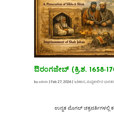
ಔರಂಗಜೇಬ್ (ಕ್ರಿ.ಶ. 1658-17
by
admin
|
Feb 27, 2026
|
ಇತಿಹಾಸ
,
ಮಧ್ಯಕಾಲೀನ ಭಾರತ
ಉನ್ನತ ಮೊಗಲ್ ಚಕ್ರವರ್ತಿಗಳಲ್ಲಿ 