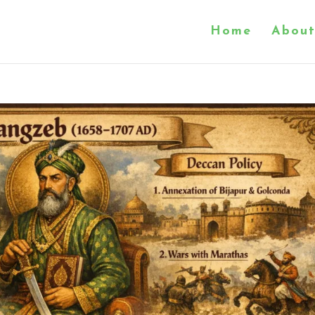
Home
About