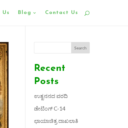
 Us
Blog
Contact Us
Search
Recent
Posts
ಉತ್ಖನನದ ವರದಿ
ಡೇಟಿಂಗ್ C-14
ಛಾಯಾಚಿತ್ರ ದಾಖಲಾತಿ