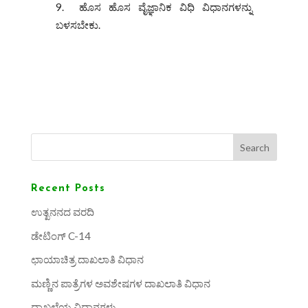
ಹೊಸ ಹೊಸ ವೈಜ್ಞಾನಿಕ ವಿಧಿ ವಿಧಾನಗಳನ್ನು
ಬಳಸಬೇಕು.
Search
Recent Posts
ಉತ್ಖನನದ ವರದಿ
ಡೇಟಿಂಗ್ C-14
ಛಾಯಾಚಿತ್ರ ದಾಖಲಾತಿ ವಿಧಾನ
ಮಣ್ಣಿನ ಪಾತ್ರೆಗಳ ಅವಶೇಷಗಳ ದಾಖಲಾತಿ ವಿಧಾನ
ದಾಖಲೆಯ ವಿಧಾನಗಳು