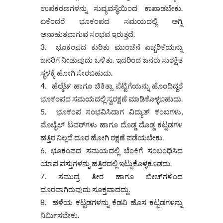
ಉಪಕರಣಗಳನ್ನು ಸುವ್ಯವಸ್ಥೆಯಿಂದ ಕಾಪಾಡಬೇಕು.
ಏಕೆಂದರೆ ಭೂಕಂಪದ ಸಮಯದಲ್ಲಿ ಅಗ್ನಿ
ಅನಾಹುತವಾಗುವ ಸಂಭವ ಇರುತ್ತದೆ.
ಭೂಕಂಪದ ಕುರಿತು ಮುಂಚೆನೆ ಎಚ್ಚರಿಕೆಯನ್ನು
ಜನರಿಗೆ ನೀಡುವುದು ಒಳಿತು. ಇದರಿಂದ ಜನರು ಸುರಕ್ಷಿತ
ಸ್ಥಳಕ್ಕೆ ಹೋಗಿ ಸೇರಬಹುದು.
ಹೆಲ್ಮೆಟ್ ಹಾಗೂ ಚಿಕಿತ್ಸಾ ಪೆಟ್ಟಿಗೆಯನ್ನು ಹೊಂದಿದ್ದರೆ
ಭೂಕಂಪದ ಸಮಯದಲ್ಲಿ ಸ್ವರಕ್ಷಣೆ ಮಾಡಿಕೊಳ್ಳಬಹುದು.
ಭೂಕಂಪ ಸಂಭವಿಸಿದಾಗ ವಿದ್ಯುತ್ ಕಂಬಗಳು,
ಮೊಬೈಲ್ ಟವರ್‌ಗಳು ಹಾಗೂ ದೊಡ್ಡ ದೊಡ್ಡ ಕಟ್ಟಡಗಳ
ಹತ್ತಿರ ನಿಲ್ಲದೆ ದೂರ ಹೋಗಿ ರಕ್ಷಣೆ ಪಡೆಯಬೇಕು.
ಭೂಕಂಪದ ಸಮಯದಲ್ಲಿ ಬೆಂಕಿಗೆ ಸಂಬಂಧಿಸಿದ
ಯಾವ ವಸ್ತುಗಳನ್ನು ಹತ್ತಿರದಲ್ಲಿ ಇಟ್ಟುಕೊಳ್ಳಕೂಡದು.
ಸಮುದ್ರ ತೀರ ಹಾಗೂ ಬೀಚ್‌ಗಳಿಂದ
ದೂರವಾಗಿರುವುದು ಸೂಕ್ತವಾದದ್ದು.
ಹಳೆಯ ಕಟ್ಟಡಗಳನ್ನು ಕೆಡವಿ ಹೊಸ ಕಟ್ಟಡಗಳನ್ನು
ನಿರ್ಮಿಸಬೇಕು.