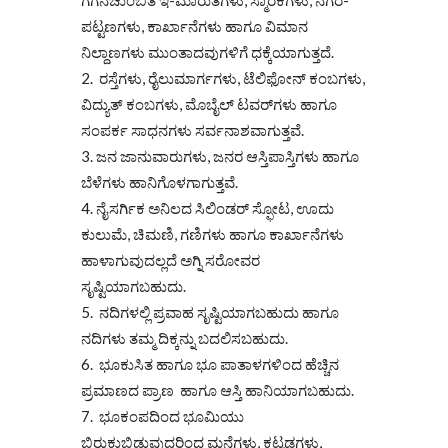
ಗಗನಚುಂಬಿತ ಇ-ಮಾರುತಗಳು, ಸ್ಮಾರಕಗಳು, ನಗರ-
ಪಟ್ಟಣಗಳು, ಕಾರ್ಖಾನೆಗಳು ಹಾಗೂ ವಿಮಾನ
ನಿಲ್ದಾಣಗಳು ಮುಂತಾದವುಗಳಿಗೆ ಧಕ್ಕೆಯಾಗುತ್ತದೆ.
ರಸ್ತೆಗಳು, ರೈಲುಮಾರ್ಗಗಳು, ಟೆಲಿಫೋನ್ ಕಂಬಗಳು,
ವಿದ್ಯುತ್ ಕಂಬಗಳು, ಮೊಬೈಲ್ ಟವರ್‌ಗಳು ಹಾಗೂ
ಸಂಪರ್ಕ ಸಾಧನಗಳು ಸರ್ವನಾಶವಾಗುತ್ತವೆ.
ಜನ ಜಾನುವಾರುಗಳು, ಜನರ ಆಸ್ತಿಪಾಸ್ತಿಗಳು ಹಾಗೂ
ಬೆಳೆಗಳು ಹಾನಿಗೊಳಗಾಗುತ್ತವೆ.
ನೈಸರ್ಗಿಕ ಅನಿಲದ ಸಿಲಿಂಡರ್ ಸ್ಫೋಟ, ಊದು
ಕುಲುಮೆ, ಚಿಮಣಿ, ಗಣಿಗಳು ಹಾಗೂ ಕಾರ್ಖಾನೆಗಳು
ಹಾಳಾಗುವುದಲ್ಲದೆ ಅಗ್ನಿ ಸರೋವರ
ಸೃಷ್ಟಿಯಾಗಬಹುದು.
ನದಿಗಳಲ್ಲಿ ಪ್ರವಾಹ ಸೃಷ್ಟಿಯಾಗಬಹುದು ಹಾಗೂ
ನದಿಗಳು ತಮ್ಮ ದಿಕ್ಕನ್ನು ಬದಲಿಸಬಹುದು.
ಭೂಕುಸಿತ ಹಾಗೂ ಭೂ ಪಾತಾಳಗಳಿಂದ ಹೆಚ್ಚಿನ
ಪ್ರಮಾಣದ ಪ್ರಾಣ ಹಾಗೂ ಆಸ್ತಿ ಹಾನಿಯಾಗಬಹುದು.
ಭೂಕಂಪದಿಂದ ಭೂಮಿಯು
ಬಿರುಕುಬಿಡುವುದರಿಂದ ಮನೆಗಳು, ಕಟ್ಟಡಗಳು,