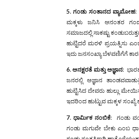
5.
ಗಂಡು ಸಂತಾನದ ವ್ಯಾಮೋಹ
:
ಮಕ್ಕಳು ಜನಿಸಿ ಆನಂತರ ಗಂ
ಸಮಾಜದಲ್ಲಿ ಸಾಕಷ್ಟು ಕಂಡುಬರುತ್ತವ
ಹುಟ್ಟಿದರೆ ಮರಳಿ ಪ್ರಯತ್ನಿಸು ಎಂ
ಇದು ಜನಸಂಖ್ಯಾ ಬೆಳವಣಿಗೆಗೆ ಕಾರಣ
6.
ಅನಕ್ಷರತೆ ಮತ್ತು ಅಜ್ಞಾನ
:
ಭಾರತದೇ
ಜನರಲ್ಲಿ ಅಜ್ಞಾನ ತಾಂಡವವಾಡುತ್
ಹುಟ್ಟಿಸಿದ ದೇವರು ಹುಲ್ಲು ಮೇಯಿಸ
ಇದರಿಂದ ಹುಟ್ಟುವ ಮಕ್ಕಳ ಸಂಖ್ಯೆ ಹ
7.
ಧಾರ್ಮಿಕ ನಂಬಿಕೆ
:
ಗಂಡು ವಂಶ
ಗಂಡು ಮಗುವೇ ಬೇಕು ಎಂಬ ಧಾರ್ಮ
ಗಂಡು ಸಂತತಿಗಾಗಿ ಹಾತೊರೆಯುತ್ತಾರೆ