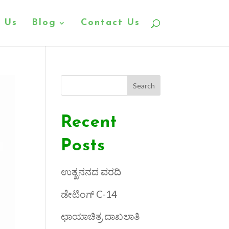
 Us
Blog
Contact Us
Search
Recent
Posts
ಉತ್ಖನನದ ವರದಿ
ಡೇಟಿಂಗ್ C-14
ಛಾಯಾಚಿತ್ರ ದಾಖಲಾತಿ