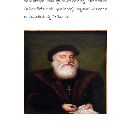
ಜಾಮೋರಿನ್ ವಾಸ್ಕೋ-ಡ-ಗಾಮನನ್ನು ಆದರದಿಂದ
ಬರಮಾಡಿಕೊಂಡು ಭಾರತದಲ್ಲಿ ವ್ಯಾಪಾರ ಮಾಡಲು
ಅನುಮತಿಯನ್ನು ನೀಡಿದನು.