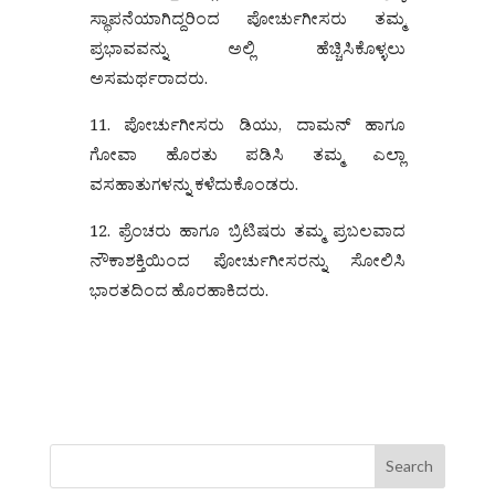
ಸ್ಥಾಪನೆಯಾಗಿದ್ದರಿಂದ ಪೋರ್ಚುಗೀಸರು ತಮ್ಮ
ಪ್ರಭಾವವನ್ನು ಅಲ್ಲಿ ಹೆಚ್ಚಿಸಿಕೊಳ್ಳಲು
ಅಸಮರ್ಥರಾದರು.
11. ಪೋರ್ಚುಗೀಸರು ಡಿಯು, ದಾಮನ್ ಹಾಗೂ
ಗೋವಾ ಹೊರತು ಪಡಿಸಿ ತಮ್ಮ ಎಲ್ಲಾ
ವಸಹಾತುಗಳನ್ನು ಕಳೆದುಕೊಂಡರು.
12. ಫ್ರೆಂಚರು ಹಾಗೂ ಬ್ರಿಟಿಷರು ತಮ್ಮ ಪ್ರಬಲವಾದ
ನೌಕಾಶಕ್ತಿಯಿಂದ ಪೋರ್ಚುಗೀಸರನ್ನು ಸೋಲಿಸಿ
ಭಾರತದಿಂದ ಹೊರಹಾಕಿದರು.
Search