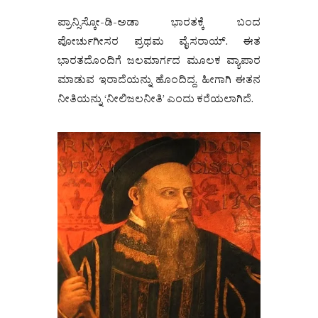
ಪ್ರಾನ್ಸಿಸ್ಕೋ-ಡಿ-ಅಡಾ ಭಾರತಕ್ಕೆ ಬಂದ
ಪೋರ್ಚುಗೀಸರ ಪ್ರಥಮ ವೈಸರಾಯ್. ಈತ
ಭಾರತದೊಂದಿಗೆ ಜಲಮಾರ್ಗದ ಮೂಲಕ ವ್ಯಾಪಾರ
ಮಾಡುವ ಇರಾದೆಯನ್ನು ಹೊಂದಿದ್ದ. ಹೀಗಾಗಿ ಈತನ
ನೀತಿಯನ್ನು ‘ನೀಲಿಜಲನೀತಿ’ ಎಂದು ಕರೆಯಲಾಗಿದೆ.