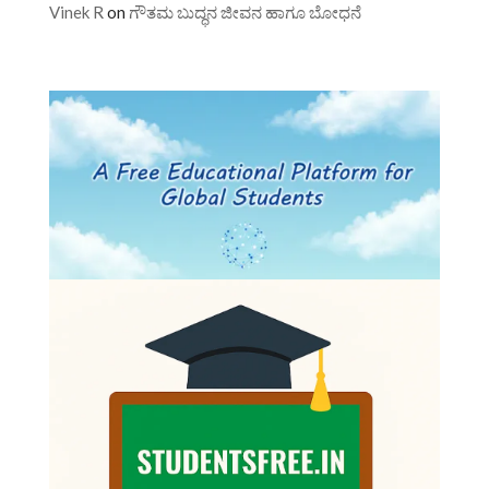
Vinek R
on
ಗೌತಮ ಬುದ್ಧನ ಜೀವನ ಹಾಗೂ ಬೋಧನೆ