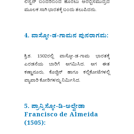
ಲಿಸ್ಟನ್ ಬಂದರಿನಿಂದ ಹೊರಟು ಅರಬ್ಬಿಸಮುದ್ರದ
ಮೂಲಕ ಸಾಗಿ ಭಾರತಕ್ಕೆ ಬಂದು ತಲುಪಿದನು.
4. ವಾಸ್ಕೋ-ಡ-ಗಾಮನ ಪುನರಾಗಮ:
ಕ್ರಿ.ಶ. 1502ರಲ್ಲಿ ವಾಸ್ಕೋ-ಡ-ಗಾಮ ಭಾರತಕ್ಕೆ
ಎರಡನೆಯ ಬಾರಿಗೆ ಆಗಮಿಸಿದ. ಆಗ ಈತ
ಕಣ್ಣಾನೂರು, ಕೊಚ್ಚಿನ್ ಹಾಗೂ ಕಲ್ಲಿಕೋಟೆಗಳಲ್ಲಿ
ವ್ಯಾಪಾರಿ ಕೋಠಿಗಳನ್ನು ನಿರ್ಮಿಸಿದ.
5. ಪ್ರಾನ್ಸಿಸ್ಕೋ-ಡಿ-ಅಲ್ವೇಡಾ
Francisco de Almeida
(1505):