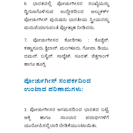
6. ಭಾರತದಲ್ಲಿ ಪೋರ್ಚುಗೀಸರ ಸಂಖ್ಯೆಯನ್ನು
ದ್ವಿಗುಣಗೊಳಿಸುವ ಉದ್ದೇಶದಿಂದ ಅಲ್ಬುಕರ್ಕ್
ಪೋರ್ಚುಗೀಸ್ ಪುರುಷರು ಭಾರತೀಯ ಸ್ತ್ರೀಯರನ್ನು
ಮದುವೆಯಾಗುವಂತೆ ಪ್ರೋತ್ಸಾಹ ನೀಡಿದನು.
7. ಪೋರ್ಚುಗೀಸರ ಕೋಠಿಗಳು : ಕೊಚ್ಚಿನ್,
ಕಣ್ಣಾನೂರು, ಕ್ವಿಲಾನ್, ಮಂಗಳೂರು, ಗೋವಾ, ಡಿಯು,
ದಮನ್, ಬಸೈನ್, ಸಾಲೈಟ್, ಸೂರತ್, ಚಿತ್ತಗಾಂಗ್
ಹಾಗೂ ಹೂಗ್ಲಿ.
ಪೋರ್ಚುಗೀಸ್ ಸಂಪರ್ಕದಿಂದ
ಉಂಟಾದ ಪರಿಣಾಮಗಳು:
1. ಪೋರ್ಚುಗೀಸರ ಆಗಮನದಿಂದ ಭಾರತದ ಬಟ್ಟೆ,
ಅಕ್ಕಿ ಹಾಗೂ ಸಾಂಬಾರ ಪದಾರ್ಥಗಳಿಗೆ
ಯುರೋಪಿನಲ್ಲಿ ಬಾರಿ ಬೇಡಿಕೆಯುಂಟಾಯಿತು.