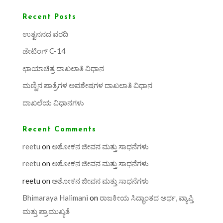
Recent Posts
ಉತ್ಖನನದ ವರದಿ
ಡೇಟಿಂಗ್ C-14
ಛಾಯಾಚಿತ್ರ ದಾಖಲಾತಿ ವಿಧಾನ
ಮಣ್ಣಿನ ಪಾತ್ರೆಗಳ ಅವಶೇಷಗಳ ದಾಖಲಾತಿ ವಿಧಾನ
ದಾಖಲೆಯ ವಿಧಾನಗಳು
Recent Comments
reetu
on
ಅಶೋಕನ ಜೀವನ ಮತ್ತು ಸಾಧನೆಗಳು
reetu
on
ಅಶೋಕನ ಜೀವನ ಮತ್ತು ಸಾಧನೆಗಳು
reetu
on
ಅಶೋಕನ ಜೀವನ ಮತ್ತು ಸಾಧನೆಗಳು
Bhimaraya Halimani
on
ರಾಜಕೀಯ ಸಿದ್ಧಾಂತದ ಅರ್ಥ, ವ್ಯಾಪ್ತಿ
ಮತ್ತು ಪ್ರಾಮುಖ್ಯತೆ