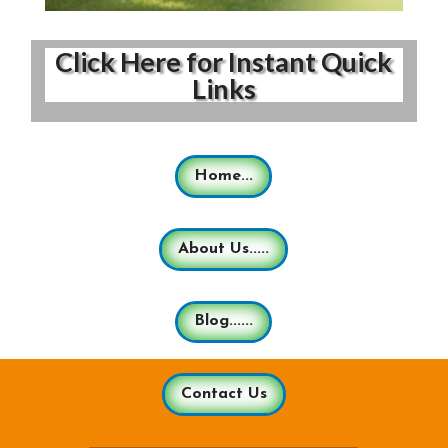
Click Here for Instant Quick
Links
Home...
About Us.....
Blog......
Contact Us