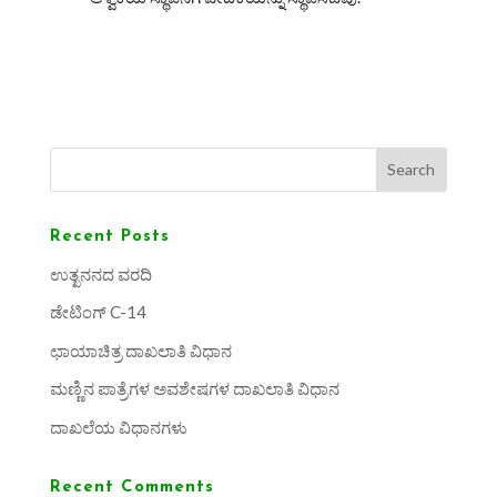
Search
Recent Posts
ಉತ್ಖನನದ ವರದಿ
ಡೇಟಿಂಗ್ C-14
ಛಾಯಾಚಿತ್ರ ದಾಖಲಾತಿ ವಿಧಾನ
ಮಣ್ಣಿನ ಪಾತ್ರೆಗಳ ಅವಶೇಷಗಳ ದಾಖಲಾತಿ ವಿಧಾನ
ದಾಖಲೆಯ ವಿಧಾನಗಳು
Recent Comments