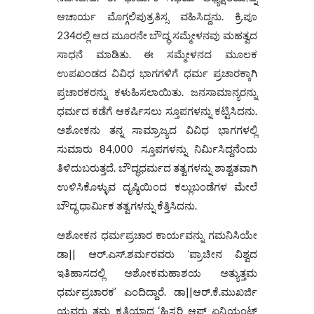
ಆಚಾರ್ಯ ಮೊಗ್ಗಲಿಪುತ್ರತಿಸ್ಸ ವಹಿಸಿದ್ದನು. ಕ್ರಿ.ಪೂ
234ರಲ್ಲಿ ಆದ ಮೂರನೇ ಬೌದ್ಧ ಸಮ್ಮೇಳನವು ಮಹತ್ವದ
ಸಾಧನೆ ಮಾಡಿತು. ಈ ಸಮ್ಮೇಳನದ ಮೂಲಕ
ಉಪಖಂಡದ ವಿವಿಧ ಭಾಗಗಳಿಗೆ ಧರ್ಮ ಪ್ರಚಾರಕ್ಕಾಗಿ
ಪ್ರಚಾರಕರನ್ನು ಕಳುಹಿಸಲಾಯಿತು. ಜನಸಾಮಾನ್ಯರನ್ನು
ಧರ್ಮದ ಕಡೆಗೆ ಆಕರ್ಷಿಸಲು ಸ್ತೂಪಗಳನ್ನು ಕಟ್ಟಿಸಿದನು.
ಅಶೋಕನು ತನ್ನ ಸಾಮ್ರಾಜ್ಯದ ವಿವಿಧ ಭಾಗಗಳಲ್ಲಿ
ಸುಮಾರು 84,000 ಸ್ತೂಪಗಳನ್ನು ನಿರ್ಮಿಸಿದ್ದನೆಂದು
ತಿಳಿದುಬರುತ್ತದೆ. ಬೌದ್ಧಧರ್ಮದ ತತ್ವಗಳನ್ನು ಶಾಶ್ವತವಾಗಿ
ಉಳಿಸಿಕೊಳ್ಳುವ ದೃಷ್ಠಿಯಿಂದ ಕಲ್ಲುಬಂಡೆಗಳ ಮೇಲೆ
ಬೌದ್ಧ ಧಾರ್ಮಿಕ ತತ್ವಗಳನ್ನು ಕೆತ್ತಿಸಿದನು.
ಅಶೋಕನ ಧರ್ಮಪ್ರಚಾರ ಕಾರ್ಯವನ್ನು ಗಮನಿಸಿಯೇ
ಡಾ|| ಆರ್.ಎಸ್.ಶರ್ಮರವರು ʻಪ್ರಾಚೀನ ವಿಶ್ವದ
ಇತಿಹಾಸದಲ್ಲಿ ಅಶೋಕಮಹಾಶಯ ಅತ್ಯುತ್ತಮ
ಧರ್ಮಪ್ರಚಾರಕ’ ಎಂದಿದ್ದಾರೆ. ಡಾ||ಆರ್.ಕೆ.ಮುಖರ್ಜಿ
ಯವರು ತಮ್ಮ ಕೃತಿಯಾದ ‘ಹಿಸ್ಟರಿ ಆಫ್ ಏನ್ಸಿಯಂಟ್