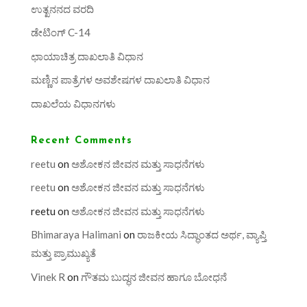
ಉತ್ಖನನದ ವರದಿ
ಡೇಟಿಂಗ್ C-14
ಛಾಯಾಚಿತ್ರ ದಾಖಲಾತಿ ವಿಧಾನ
ಮಣ್ಣಿನ ಪಾತ್ರೆಗಳ ಅವಶೇಷಗಳ ದಾಖಲಾತಿ ವಿಧಾನ
ದಾಖಲೆಯ ವಿಧಾನಗಳು
Recent Comments
reetu
on
ಅಶೋಕನ ಜೀವನ ಮತ್ತು ಸಾಧನೆಗಳು
reetu
on
ಅಶೋಕನ ಜೀವನ ಮತ್ತು ಸಾಧನೆಗಳು
reetu
on
ಅಶೋಕನ ಜೀವನ ಮತ್ತು ಸಾಧನೆಗಳು
Bhimaraya Halimani
on
ರಾಜಕೀಯ ಸಿದ್ಧಾಂತದ ಅರ್ಥ, ವ್ಯಾಪ್ತಿ
ಮತ್ತು ಪ್ರಾಮುಖ್ಯತೆ
Vinek R
on
ಗೌತಮ ಬುದ್ಧನ ಜೀವನ ಹಾಗೂ ಬೋಧನೆ