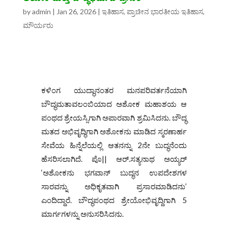
by
admin
|
Jan 26, 2026
|
ಇತಿಹಾಸ
,
ಪ್ರಾಚೀನ ಭಾರತೀಯ ಇತಿಹಾಸ
,
ಮೌರ್ಯರು
ಕಳಿಂಗ ಯುದ್ಧಾನಂತರ ಮನಪರಿವರ್ತನೆಯಾಗಿ
ಬೌದ್ಧಮತಾವಲಂಬಿಯಾದ ಅಶೋಕ ಮಹಾಶಯ ಆ
ಪಂಥದ ಶ್ರೇಯಸ್ಸಿಗಾಗಿ ಅಪಾರವಾಗಿ ಶ್ರಮಿಸಿದನು. ಬೌದ್ಧ
ಮತದ ಅಭಿವೃದ್ಧಿಗಾಗಿ ಅಶೋಕನು ಮಾಡಿದ ಸ್ಮರಣಾರ್ಹ
ಸೇವೆಯ ಹಿನ್ನೆಲೆಯಲ್ಲಿ ಆತನನ್ನು 2ನೇ ಬುದ್ಧನೆಂದು
ಹೆಸರಿಸಲಾಗಿದೆ. ಪೊ|| ಆರ್.ಸತ್ಯನಾಥ ಅಯ್ಯರ್
‘ಅಶೋಕನು ಭಗವಾನ್ ಬುದ್ಧನ ಉಪದೇಶಗಳ
ಸಾರವನ್ನು ಅಧಿಕೃತವಾಗಿ ಪ್ರಸಾರಮಾಡಿದನು’
ಎಂದಿದ್ದಾರೆ. ಬೌದ್ಧಪಂಥದ ಶ್ರೇಯೋಭಿವೃದ್ದಿಗಾಗಿ 5
ಮಾರ್ಗಗಳನ್ನು ಅನುಸರಿಸಿದನು.