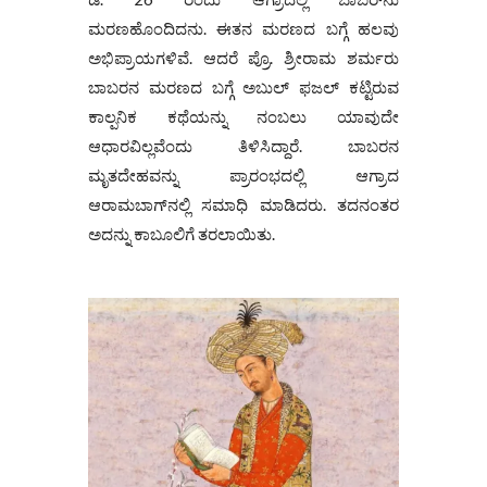
ಮರಣಹೊಂದಿದನು. ಈತನ ಮರಣದ ಬಗ್ಗೆ ಹಲವು
ಅಭಿಪ್ರಾಯಗಳಿವೆ. ಆದರೆ ಪ್ರೊ. ಶ್ರೀರಾಮ ಶರ್ಮರು
ಬಾಬರನ ಮರಣದ ಬಗ್ಗೆ ಅಬುಲ್ ಫಜಲ್ ಕಟ್ಟಿರುವ
ಕಾಲ್ಪನಿಕ ಕಥೆಯನ್ನು ನಂಬಲು ಯಾವುದೇ
ಆಧಾರವಿಲ್ಲವೆಂದು ತಿಳಿಸಿದ್ದಾರೆ. ಬಾಬರನ
ಮೃತದೇಹವನ್ನು ಪ್ರಾರಂಭದಲ್ಲಿ ಆಗ್ರಾದ
ಆರಾಮಬಾಗ್‌ನಲ್ಲಿ ಸಮಾಧಿ ಮಾಡಿದರು. ತದನಂತರ
ಅದನ್ನು ಕಾಬೂಲಿಗೆ ತರಲಾಯಿತು.