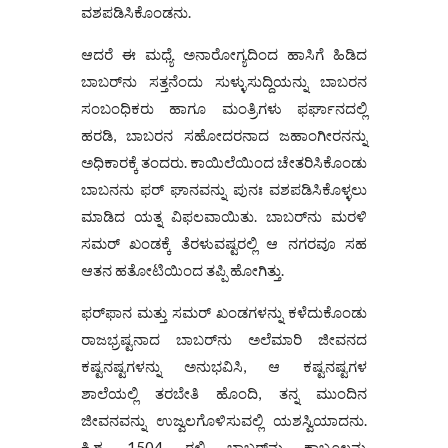
ವಶಪಡಿಸಿಕೊಂಡನು.
ಆದರೆ ಈ ಮಧ್ಯೆ ಅನಾರೋಗ್ಯದಿಂದ ಹಾಸಿಗೆ ಹಿಡಿದ
ಬಾಬರ್‌ನು ಸತ್ತನೆಂದು ಸುಳ್ಳುಸುದ್ದಿಯನ್ನು ಬಾಬರನ
ಸಂಬಂಧಿಕರು ಹಾಗೂ ಮಂತ್ರಿಗಳು ಫರ್ಘಾನದಲ್ಲಿ
ಹರಡಿ, ಬಾಬರನ ಸಹೋದರನಾದ ಜಹಾಂಗೀರನನ್ನು
ಅಧಿಕಾರಕ್ಕೆ ತಂದರು. ಕಾಯಿಲೆಯಿಂದ ಚೇತರಿಸಿಕೊಂಡು
ಬಾಬ‌ನನು ಫರ್‌ ಘಾನವನ್ನು ಪುನಃ ವಶಪಡಿಸಿಕೊಳ್ಳಲು
ಮಾಡಿದ ಯತ್ನ ವಿಫಲವಾಯಿತು. ಬಾಬರ್‌ನು ಮರಳಿ
ಸಮರ್ ಖಂಡಕ್ಕೆ ತೆರಳುವಷ್ಟರಲ್ಲಿ ಆ ನಗರವೂ ಸಹ
ಆತನ ಹತೋಟಿಯಿಂದ ತಪ್ಪಿ ಹೋಗಿತ್ತು.
ಫರ್‌ಫಾನ ಮತ್ತು ಸಮರ್ ಖಂಡಗಳನ್ನು ಕಳೆದುಕೊಂಡು
ರಾಜಭ್ರಷ್ಟನಾದ ಬಾಬರ್‌ನು ಅಲೆಮಾರಿ ಜೀವನದ
ಕಷ್ಟನಷ್ಟಗಳನ್ನು ಅನುಭವಿಸಿ, ಆ ಕಷ್ಟನಷ್ಟಗಳ
ಶಾಲೆಯಲ್ಲಿ ತರಬೇತಿ ಹೊಂದಿ, ತನ್ನ ಮುಂದಿನ
ಜೀವನವನ್ನು ಉಜ್ವಲಗೊಳಿಸುವಲ್ಲಿ ಯಶಸ್ವಿಯಾದನು.
ಕ್ರಿ.ಶ. 1504 ರಲ್ಲಿ ಬಾಬರ್‌ನು ಕಾಬೂಲನ್ನು