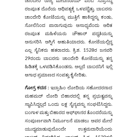
ಚಾಂದೇರಿ ರಾಜ್ಯ ಮೇದಿನರಾಯ್ ಎಂಬ ಸುಪ್ರಸಿದ್ಧ
ರಜಪೂತ ದೊರೆಯ ಅಧಿಪತ್ಯಕ್ಕೆ ಒಳಪಟ್ಟಿತ್ತು. ಬಾಬರನು
ಚಾಂದೇರಿ ಕೋಟೆಯನ್ನು ಮುತ್ತಿಗೆ ಹಾಕಿದ್ದನ್ನು ಕಂಡು,
ಸೋಲಿನಿಂದ ಪಾರಾಗುವುದು ಅಸಾಧ್ಯವೆಂದು ಅರಿತ
ರಜಪೂತ ಮಹಿಳೆಯರು ಚೌಹಾರ್ ಪದ್ಧತಿಯನ್ನು
ಅನುಸರಿಸಿ ಅಗ್ನಿಗೆ ಆಹುತಿಯಾದರು. ಕೋಟೆಯಲ್ಲಿದ್ದ
ಎಲ್ಲ ಸೈನಿಕರು ಹತರಾದರು. ಕ್ರಿ.ಶ. 1528ರ ಜನವರಿ
29ರಂದು ಬಾಬರನು ಚಾಂದೇರಿ ಕೋಟೆಯನ್ನು ತನ್ನ
ಹಿಡಿತಕ್ಕೆ ಒಳಪಡಿಸಿಕೊಂಡನು. ಅಲ್ಲದೆ ಬಾಬರನಿಗೆ ಇಲ್ಲಿ
ಆಗಾಧ ಪ್ರಮಾಣದ ಸಂಪತ್ತು ಕೈಸೇರಿತು.
ಗೋಗ್ರ ಕದನ :
ಇಬ್ರಾಹಿಂ ಲೋದಿಯ ಸಹೋದರನಾದ
ಮಹಮದ್ ಲೋದಿ ಬಿಹಾರದಲ್ಲಿ ತನ್ನ ಪ್ರಭುತ್ವವನ್ನು
ಸ್ಥಾಪಿಸಿದ್ದಲ್ಲದೆ ಒಂದು ಲಕ್ಷ ಸೈನ್ಯವನ್ನು ಸಂಘಟಿಸಿದ್ದನು.
ಬಂಗಾಳ ಮತ್ತು ಬಿಹಾರದ ಆಫ್‌ಘಾನರ ತೊಂದರೆಯನ್ನು
ಸಂಪೂರ್ಣವಾಗಿ ನಿರ್ಮೂಲನೆ ಮಾಡಲು ಅವರ ಮೇಲೆ
ಯುದ್ಧಮಾಡುವುದೊಂದೇ ಉತ್ತಮದಾರಿಯೆಂದು