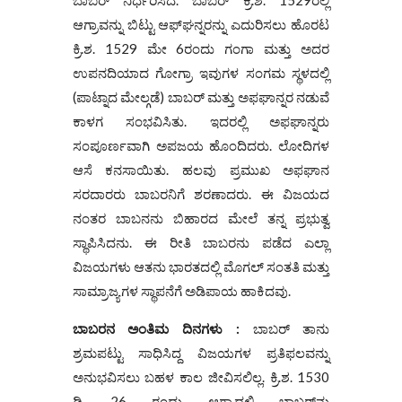
ಬಾಬರ್ ನಿರ್ಧರಿಸಿದ. ಬಾಬರ್ ಕ್ರಿ.ಶ. 1529ರಲ್ಲಿ
ಆಗ್ರಾವನ್ನು ಬಿಟ್ಟು ಆಫ್‌ಘನ್ನರನ್ನು ಎದುರಿಸಲು ಹೊರಟ
ಕ್ರಿ.ಶ. 1529 ಮೇ 6ರಂದು ಗಂಗಾ ಮತ್ತು ಅದರ
ಉಪನದಿಯಾದ ಗೋಗ್ರಾ ಇವುಗಳ ಸಂಗಮ ಸ್ಥಳದಲ್ಲಿ
(ಪಾಟ್ನಾದ ಮೇಲ್ಗಡೆ) ಬಾಬರ್ ಮತ್ತು ಅಫಘಾನ್ನರ ನಡುವೆ
ಕಾಳಗ ಸಂಭವಿಸಿತು. ಇದರಲ್ಲಿ ಅಫಘಾನ್ನರು
ಸಂಪೂರ್ಣವಾಗಿ ಅಪಜಯ ಹೊಂದಿದರು. ಲೋದಿಗಳ
ಆಸೆ ಕನಸಾಯಿತು. ಹಲವು ಪ್ರಮುಖ ಅಫಘಾನ
ಸರದಾರರು ಬಾಬರನಿಗೆ ಶರಣಾದರು. ಈ ವಿಜಯದ
ನಂತರ ಬಾಬನನು ಬಿಹಾರದ ಮೇಲೆ ತನ್ನ ಪ್ರಭುತ್ವ
ಸ್ಥಾಪಿಸಿದನು. ಈ ರೀತಿ ಬಾಬರನು ಪಡೆದ ಎಲ್ಲಾ
ವಿಜಯಗಳು ಆತನು ಭಾರತದಲ್ಲಿ ಮೊಗಲ್ ಸಂತತಿ ಮತ್ತು
ಸಾಮ್ರಾಜ್ಯಗಳ ಸ್ಥಾಪನೆಗೆ ಅಡಿಪಾಯ ಹಾಕಿದವು.
ಬಾಬರನ ಅಂತಿಮ ದಿನಗಳು :
ಬಾಬರ್ ತಾನು
ಶ್ರಮಪಟ್ಟು ಸಾಧಿಸಿದ್ದ ವಿಜಯಗಳ ಪ್ರತಿಫಲವನ್ನು
ಅನುಭವಿಸಲು ಬಹಳ ಕಾಲ ಜೀವಿಸಲಿಲ್ಲ. ಕ್ರಿ.ಶ. 1530
ಡಿ. 26 ರಂದು ಆಗ್ರಾದಲ್ಲಿ ಬಾಬರ್‌ನು