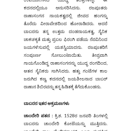
ಕದನದಲ್ಲಿಯೂ ಅನುಸರಿಸಿದನು. ರಜಪೂತರು
ರಾಣಾಸಂಗನ ನಾಯಕತ್ವದಲ್ಲಿ ಜೀವದ ಹಂಗನ್ನು
ತೊರೆದು ವೀರಾವೇಶದಿಂದ ಹೋರಾಡಿದರು. ಆದರೆ
ಬಾಬರನು ತನ್ನ ಉತ್ತಮ ದಂಡನಾಯಕತ್ವ, ಸೈನಿಕ
ಚಾಕಚಕ್ಯತೆ ಮತ್ತು ಪ್ರಬಲ ಫಿರಂಗಿ ಪಡೆಯ ನೆರವಿನಿಂದ
ಜಯಗಳಿಸುವಲ್ಲಿ ಯಶಸ್ವಿಯಾದನು. ರಜಪೂತರಿಗೆ
ಸಂಪೂರ್ಣ ಸೋಲುಂಟಾಯಿತು. ತೀವ್ರವಾಗಿ
ಗಾಯಗೊಂಡಿದ್ದ ರಾಣಾಸಂಗನನ್ನು ಯುದ್ಧ ರಂಗದಿಂದ,
ಆತನ ಸೈನಿಕರು ಸಾಗಿಸಿದರು. ಹತ್ತು ಗಂಟೆಗಳ ಕಾಲ
ಜರುಗಿದ ಕಣ್ವ ಕದನದಲ್ಲಿ ಜಯಶೀಲನಾದ ಬಾಬರ್
ರಾಣಾನ ಶಿಬಿರವನ್ನು ತನ್ನ ಹಿಡಿತಕ್ಕೆ ತೆಗೆದುಕೊಂಡನು.
ಬಾಬರನ ಇತರ ಆಕ್ರಮಣಗಳು
ಚಾಂದೇರಿ ಪತನ :
ಕ್ರಿ.ಶ. 1528ರ ಜನವರಿ ತಿಂಗಳಲ್ಲಿ
ಬಾಬರನು ಚಾಂದೇರಿ ಕೋಟೆಯನ್ನು ಮುತ್ತಿದನು.