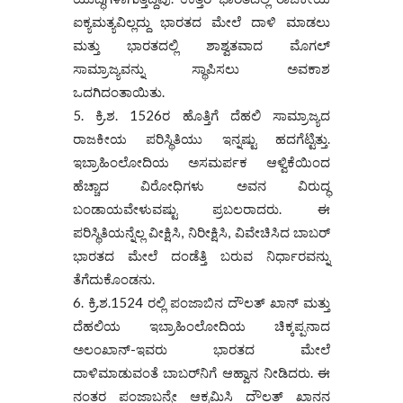
ಐಕ್ಯಮತ್ಯವಿಲ್ಲದ್ದು ಭಾರತದ ಮೇಲೆ ದಾಳಿ ಮಾಡಲು
ಮತ್ತು ಭಾರತದಲ್ಲಿ ಶಾಶ್ವತವಾದ ಮೊಗಲ್
ಸಾಮ್ರಾಜ್ಯವನ್ನು ಸ್ಥಾಪಿಸಲು ಅವಕಾಶ
ಒದಗಿದಂತಾಯಿತು.
ಕ್ರಿ.ಶ. 1526ರ ಹೊತ್ತಿಗೆ ದೆಹಲಿ ಸಾಮ್ರಾಜ್ಯದ
ರಾಜಕೀಯ ಪರಿಸ್ಥಿತಿಯು ಇನ್ನಷ್ಟು ಹದಗೆಟ್ಟಿತ್ತು.
ಇಬ್ರಾಹಿಂಲೋದಿಯ ಅಸಮರ್ಪಕ ಆಳ್ವಿಕೆಯಿಂದ
ಹೆಚ್ಚಾದ ವಿರೋಧಿಗಳು ಅವನ ವಿರುದ್ಧ
ಬಂಡಾಯವೇಳುವಷ್ಟು ಪ್ರಬಲರಾದರು. ಈ
ಪರಿಸ್ಥಿತಿಯನ್ನೆಲ್ಲ ವೀಕ್ಷಿಸಿ, ನಿರೀಕ್ಷಿಸಿ, ವಿವೇಚಿಸಿದ ಬಾಬರ್
ಭಾರತದ ಮೇಲೆ ದಂಡೆತ್ತಿ ಬರುವ ನಿರ್ಧಾರವನ್ನು
ತೆಗೆದುಕೊಂಡನು.
ಕ್ರಿ.ಶ.1524 ರಲ್ಲಿ ಪಂಜಾಬಿನ ದೌಲತ್ ಖಾನ್ ಮತ್ತು
ದೆಹಲಿಯ ಇಬ್ರಾಹಿಂಲೋದಿಯ ಚಿಕ್ಕಪ್ಪನಾದ
ಅಲಂಖಾನ್-ಇವರು ಭಾರತದ ಮೇಲೆ
ದಾಳಿಮಾಡುವಂತೆ ಬಾಬರ್‌ನಿಗೆ ಆಹ್ವಾನ ನೀಡಿದರು. ಈ
ನಂತರ ಪಂಜಾಬನ್ನೇ ಆಕ್ರಮಿಸಿ ದೌಲತ್‌ ಖಾನನ