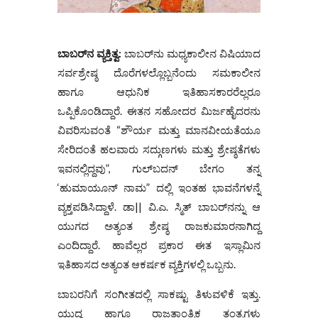
ಬಾಬರ್‌ನ ವ್ಯಕ್ತಿತ್ವ:
ಬಾಬರ್‌ನು ಮಧ್ಯಕಾಲೀನ ವಿಷಿಯಾದ
ಸರ್ವಶ್ರೇಷ್ಠ ದೊರೆಗಳಲ್ಲೊಬ್ಬನೆಂದು ಸಮಕಾಲೀನ
ಹಾಗೂ ಆಧುನಿಕ ಇತಿಹಾಸಕಾರರೆಲ್ಲರೂ
ಒಪ್ಪಿಕೊಂಡಿದ್ದಾರೆ. ಈತನ ಸಹೋದರ ಮಿರ್ಜಹೈದರನು
ವಿವರಿಸುವಂತೆ “ಶೌರ್ಯ ಮತ್ತು ಮಾನವೀಯತೆಯೂ
ಸೇರಿದಂತೆ ಹಲವಾರು ಸದ್ಗುಣಗಳು ಮತ್ತು ಶ್ರೇಷ್ಠತೆಗಳು
ಇವನಲ್ಲಿದ್ದವು”, ಗುಲ್‌ಬದನ್ ಬೇಗಂ ತನ್ನ
‘ಹುಮಾಯೂನ್‌ ನಾಮ” ದಲ್ಲಿ ಇಂತಹ ಭಾವನೆಗಳನ್ನೆ
ವ್ಯಕ್ತಪಡಿಸಿದ್ದಾಳೆ. ಡಾ|| ವಿ.ಎ. ಸ್ಮಿತ್ ಬಾಬರ್‌ನನ್ನು ಆ
ಯುಗದ ಅತ್ಯಂತ ಶ್ರೇಷ್ಠ ರಾಜಕುಮಾರನಾಗಿದ್ದ
ಎಂದಿದ್ದಾರೆ. ಹಾವೆಲ್ಲರ ಪ್ರಕಾರ ಈತ ಇಸ್ಲಾಮಿನ
ಇತಿಹಾಸದ ಅತ್ಯಂತ ಆಕರ್ಷಕ ವ್ಯಕ್ತಿಗಳಲ್ಲಿ ಒಬ್ಬನು.
ಬಾಬರನಿಗೆ ಸಂಗೀತದಲ್ಲಿ ಸಾಕಷ್ಟು ತಿಳುವಳಿಕೆ ಇತ್ತು.
ಯುದ್ಧ ಹಾಗೂ ರಾಜತಾಂತ್ರಿಕ ತಂತ್ರಗಳು