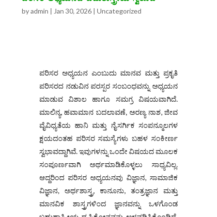
by
admin
|
Jan 30, 2026
|
Uncategorized
ಪರಿಸರ ಅಧ್ಯಯನ ಎಂಬುದು ಮಾನವ ಮತ್ತು ಪ್ರಕೃತಿ
ಪರಿಸರದ ನಡುವಿನ ಪರಸ್ಪರ ಸಂಬಂಧವನ್ನು ಅಧ್ಯಯನ
ಮಾಡುವ ವಿಶಾಲ ಹಾಗೂ ಸಮಗ್ರ ವಿಷಯವಾಗಿದೆ.
ಮಾಲಿನ್ಯ, ಹವಾಮಾನ ಬದಲಾವಣೆ, ಅರಣ್ಯ ನಾಶ, ಜೀವ
ವೈವಿಧ್ಯತೆಯ ಹಾನಿ ಮತ್ತು ನೈಸರ್ಗಿಕ ಸಂಪನ್ಮೂಲಗಳ
ಕ್ಷಯದಂತಹ ಪರಿಸರ ಸಮಸ್ಯೆಗಳು ಬಹಳ ಸಂಕೀರ್ಣ
ಸ್ವಭಾವದ್ದಾಗಿವೆ. ಇವುಗಳನ್ನು ಒಂದೇ ವಿಷಯದ ಮೂಲಕ
ಸಂಪೂರ್ಣವಾಗಿ ಅರ್ಥಮಾಡಿಕೊಳ್ಳಲು ಸಾಧ್ಯವಿಲ್ಲ.
ಆದ್ದರಿಂದ ಪರಿಸರ ಅಧ್ಯಯನವು ವಿಜ್ಞಾನ, ಸಾಮಾಜಿಕ
ವಿಜ್ಞಾನ, ಅರ್ಥಶಾಸ್ತ್ರ, ಕಾನೂನು, ತಂತ್ರಜ್ಞಾನ ಮತ್ತು
ಮಾನವಿಕ ಶಾಸ್ತ್ರಗಳಿಂದ ಜ್ಞಾನವನ್ನು ಒಳಗೊಂಡ
ಬಹುಶಾಸ್ತ್ರೀಯ ದೃಷ್ಟಿಕೋನವನ್ನು ಅಳವಡಿಸಿಕೊಂಡಿದೆ.