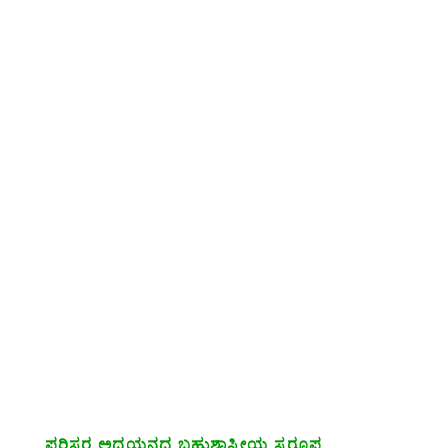
ಪರಿಸರ ಅಧ್ಯಯನದ ಬಹುಶಾಸ್ತ್ರೀಯ ಸ್ವರೂಪ