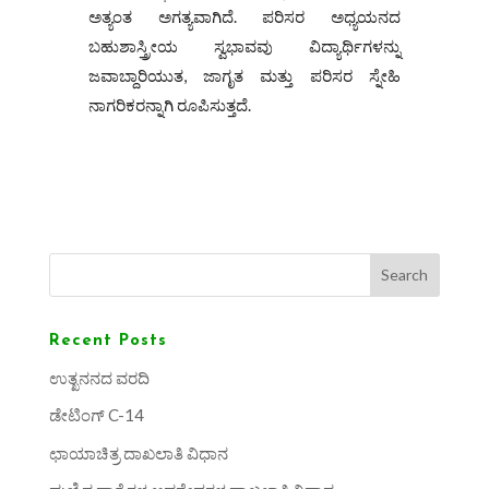
ಅತ್ಯಂತ ಅಗತ್ಯವಾಗಿದೆ. ಪರಿಸರ ಅಧ್ಯಯನದ
ಬಹುಶಾಸ್ತ್ರೀಯ ಸ್ವಭಾವವು ವಿದ್ಯಾರ್ಥಿಗಳನ್ನು
ಜವಾಬ್ದಾರಿಯುತ, ಜಾಗೃತ ಮತ್ತು ಪರಿಸರ ಸ್ನೇಹಿ
ನಾಗರಿಕರನ್ನಾಗಿ ರೂಪಿಸುತ್ತದೆ.
Search
Recent Posts
ಉತ್ಖನನದ ವರದಿ
ಡೇಟಿಂಗ್ C-14
ಛಾಯಾಚಿತ್ರ ದಾಖಲಾತಿ ವಿಧಾನ