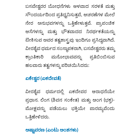
ಬಸವೇಶ್ವರರ ಬೋಧನೆಗಳು ಆಳವಾದ ಸರಳತೆ ಮತ್ತು
ಸೌಂದರ್ಯದಿಂದ ಪ್ರತಿಧ್ವನಿಸುತ್ತವೆ, ಆಚರಣೆಗಳ ಮೇಲೆ
ನೇರ ಅನುಭವಗಳನ್ನು ಒತ್ತಿಹೇಳುತ್ತವೆ. ಪ್ರಾಪಂಚಿಕ
ಆಸೆಗಳನ್ನು ಮತ್ತು ಭೌತವಾದದ ನಿರರ್ಥಕತೆಯನ್ನು
ಟೀಕಿಸುವ ಅವರ ತತ್ವಶಾಸ್ತ್ರವು ಇಂದಿಗೂ ಪ್ರಸಿದ್ಧವಾಗಿದೆ.
ವೀರಶೈವ ಧರ್ಮದ ಸಂಸ್ಥಾಪಕರಾಗಿ, ಬಸವೇಶ್ವರರು ತಮ್ಮ
ಕ್ರಾಂತಿಕಾರಿ ಮನೋಭಾವವನ್ನು ಪ್ರತಿಬಿಂಬಿಸುವ
ಹಲವಾರು ತತ್ವಗಳನ್ನು ಪರಿಚಯಿಸಿದರು:
ಏಕೇಶ್ವರ (ಏಕದೇವತೆ)
ವೀರಶೈವ ಧರ್ಮದಲ್ಲಿ ಏಕದೇವರ ಆರಾಧನೆಯೇ
ಪ್ರಧಾನ. ಲಿಂಗ (ಶಿವನ ಸಂಕೇತ) ಮತ್ತು ಅಂಗ (ಭಕ್ತ)-
ಮೋಕ್ಷವನ್ನು ಪಡೆಯಲು ಭಕ್ತಿಯೇ ಪಾರಮ್ಯವೆಂದು
ಒತ್ತಿಹೇಳಿದರು.
ಅಷ್ಟಾವರಣ (ಎಂಟು ಅಂಶಗಳು)