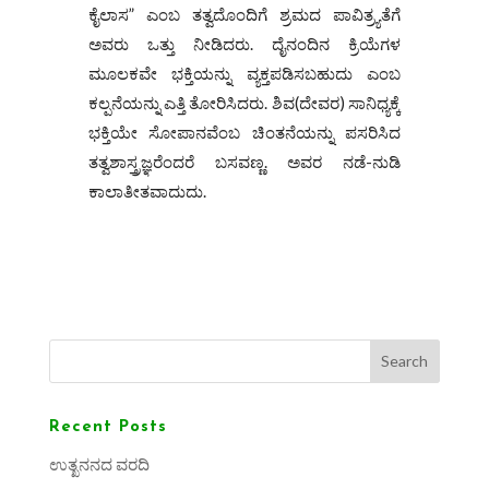
ಕೈಲಾಸ” ಎಂಬ ತತ್ವದೊಂದಿಗೆ ಶ್ರಮದ ಪಾವಿತ್ರ್ಯತೆಗೆ
ಅವರು ಒತ್ತು ನೀಡಿದರು. ದೈನಂದಿನ ಕ್ರಿಯೆಗಳ
ಮೂಲಕವೇ ಭಕ್ತಿಯನ್ನು ವ್ಯಕ್ತಪಡಿಸಬಹುದು ಎಂಬ
ಕಲ್ಪನೆಯನ್ನು ಎತ್ತಿ ತೋರಿಸಿದರು. ಶಿವ(ದೇವರ) ಸಾನಿಧ್ಯಕ್ಕೆ
ಭಕ್ತಿಯೇ ಸೋಪಾನವೆಂಬ ಚಿಂತನೆಯನ್ನು ಪಸರಿಸಿದ
ತತ್ವಶಾಸ್ತ್ರಜ್ಞರೆಂದರೆ ಬಸವಣ್ಣ. ಅವರ ನಡೆ-ನುಡಿ
ಕಾಲಾತೀತವಾದುದು.
Search
Recent Posts
ಉತ್ಖನನದ ವರದಿ