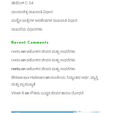
ಡೇಟಿಂಗ್ C-14
ಛಾಯಾಚಿತ್ರ ದಾಖಲಾತಿ ವಿಧಾನ
ಮಣ್ಣಿನ ಪಾತ್ರೆಗಳ ಅವಶೇಷಗಳ ದಾಖಲಾತಿ ವಿಧಾನ
ದಾಖಲೆಯ ವಿಧಾನಗಳು
Recent Comments
reetu
on
ಅಶೋಕನ ಜೀವನ ಮತ್ತು ಸಾಧನೆಗಳು
reetu
on
ಅಶೋಕನ ಜೀವನ ಮತ್ತು ಸಾಧನೆಗಳು
reetu
on
ಅಶೋಕನ ಜೀವನ ಮತ್ತು ಸಾಧನೆಗಳು
Bhimaraya Halimani
on
ರಾಜಕೀಯ ಸಿದ್ಧಾಂತದ ಅರ್ಥ, ವ್ಯಾಪ್ತಿ
ಮತ್ತು ಪ್ರಾಮುಖ್ಯತೆ
Vinek R
on
ಗೌತಮ ಬುದ್ಧನ ಜೀವನ ಹಾಗೂ ಬೋಧನೆ