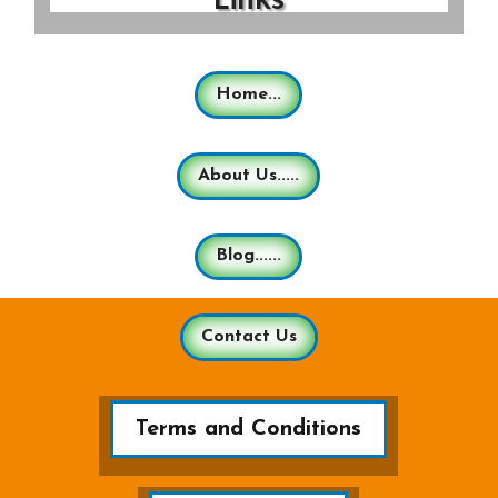
Home...
About Us.....
Blog......
Contact Us
Terms and Conditions