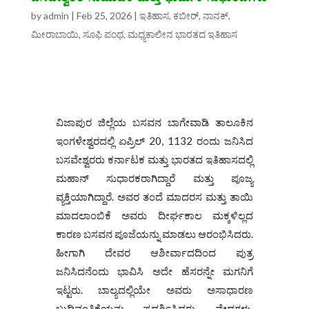
by
admin
|
Feb 25, 2026
|
ಇತಿಹಾಸ
,
ಕಬೀರ್, ನಾನಕ್‌,
ಮೀರಾಬಾಯಿ, ಸೂಫಿ ಪಂಥ
,
ಮಧ್ಯಕಾಲೀನ ಭಾರತದ ಇತಿಹಾಸ
ವಿಜಾಪುರ ಜಿಲ್ಲೆಯ ಬಸವನ ಬಾಗೇವಾಡಿ ತಾಲೂಕಿನ
ಇಂಗಳೇಶ್ವರದಲ್ಲಿ ಏಪ್ರಿಲ್ 20, 1132 ರಂದು ಜನಿಸಿದ
ಬಸವೇಶ್ವರರು ಕರ್ನಾಟಕ ಮತ್ತು ಭಾರತದ ಇತಿಹಾಸದಲ್ಲಿ
ಮಹಾನ್‌ ಸುಧಾರಕರಾಗಿದ್ದಾರೆ ಮತ್ತು ಪೂಜ್ಯ
ವ್ಯಕ್ತಿಯಾಗಿದ್ದಾರೆ. ಅವರ ತಂದೆ ಮಾದರಸ ಮತ್ತು ತಾಯಿ
ಮಾದಲಾಂಬಿಕೆ ಅವರು ದೀರ್ಘಕಾಲ ಮಕ್ಕಳಿಲ್ಲದ
ಕಾರಣ ಬಸವನ ಪೂಜೆಯನ್ನು ಮಾಡಲು ಆರಂಭಿಸಿದರು.
ಹೀಗಾಗಿ ದೇವರ ಆಶೀರ್ವಾದದಿಂದ ಪುತ್ರ
ಜನಿಸಿದನೆಂದು ಭಾವಿಸಿ ಅದೇ ಹೆಸರನ್ನೇ ಮಗನಿಗೆ
ಇಟ್ಟರು. ಬಾಲ್ಯದಲ್ಲಿಯೇ ಅವರು ಅಸಾಧಾರಣ
ಬುದ್ಧಿವಂತಿಕೆಯನ್ನು ಪ್ರದರ್ಶಿಸಿದರು, ವೇದಗಳು,