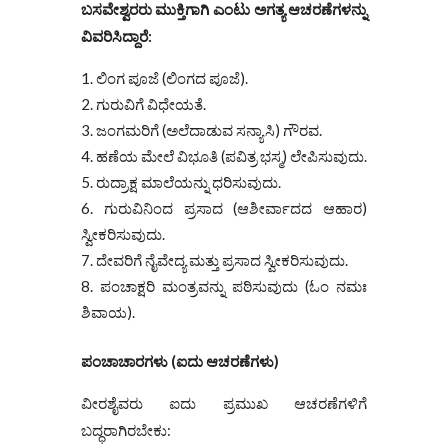
ಬಸವೇಶ್ವರರು ಮುಕ್ತಿಗಾಗಿ ಎಂಟು ಅಗತ್ಯ ಆಚರಣೆಗಳನ್ನು
ವಿವರಿಸಿದ್ದಾರೆ:
ಲಿಂಗ ಪೂಜೆ (ಲಿಂಗದ ಪೂಜೆ).
ಗುರುವಿಗೆ ವಿಧೇಯತೆ.
ಜಂಗಮರಿಗೆ (ಅಲೆದಾಡುವ ಸನ್ಯಾಸಿ) ಗೌರವ.
ಹಣೆಯ ಮೇಲೆ ವಿಭೂತಿ (ಪವಿತ್ರ ಭಸ್ಮ) ಲೇಪಿಸುವುದು.
ರುದ್ರಾಕ್ಷ ಮಾಲೆಯನ್ನು ಧರಿಸುವುದು.
ಗುರುವಿನಿಂದ ಪ್ರಸಾದ (ಆಶೀರ್ವಾದದ ಆಹಾರ)
ಸ್ವೀಕರಿಸುವುದು.
ದೇವರಿಗೆ ನೈವೇದ್ಯ ಮತ್ತು ಪ್ರಸಾದ ಸ್ವೀಕರಿಸುವುದು.
ಪಂಚಾಕ್ಷರಿ ಮಂತ್ರವನ್ನು ಪಠಿಸುವುದು (ಓಂ ನಮಃ
ಶಿವಾಯ).
ಪಂಚಾಚಾರಗಳು (ಐದು ಆಚರಣೆಗಳು)
ವೀರಶೈವರು ಐದು ಪ್ರಮುಖ ಆಚರಣೆಗಳಿಗೆ
ಬದ್ಧರಾಗಿರಬೇಕು: