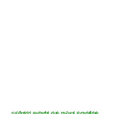
ಬಸವೇಶ್ವರರ ಸಾಮಾಜಿಕ ಮತ್ತು ಧಾರ್ಮಿಕ ಸುಧಾರಣೆಗಳು