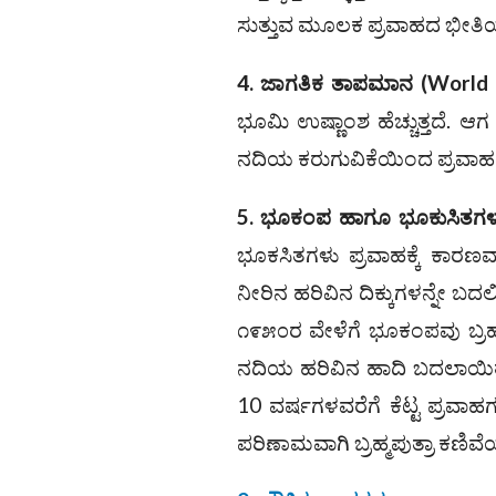
ಸುತ್ತುವ ಮೂಲಕ ಪ್ರವಾಹದ ಭೀತಿಯ
4. ಜಾಗತಿಕ ತಾಪಮಾನ
(
World 
ಭೂಮಿ ಉಷ್ಣಾಂಶ ಹೆಚ್ಚುತ್ತದೆ.
ನದಿಯ ಕರುಗುವಿಕೆಯಿಂದ ಪ್ರವಾಹ ಸೃ
5. ಭೂಕಂಪ ಹಾಗೂ ಭೂಕುಸಿತಗ
ಭೂಕಸಿತಗಳು ಪ್ರವಾಹಕ್ಕೆ ಕಾರ
ನೀರಿನ ಹರಿವಿನ ದಿಕ್ಕುಗಳನ್ನೇ ಬದ
೧೯೫೦ರ ವೇಳೆಗೆ ಭೂಕಂಪವು ಬ್ರಹ್ಮ
ನದಿಯ ಹರಿವಿನ ಹಾದಿ ಬದಲಾಯಿತ
10 ವರ್ಷಗಳವರೆಗೆ ಕೆಟ್ಟ ಪ್ರವಾ
ಪರಿಣಾಮವಾಗಿ ಬ್ರಹ್ಮಪುತ್ರಾ ಕಣಿವೆಯು 