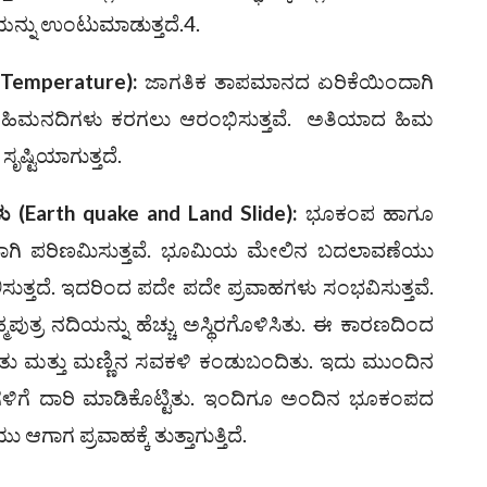
ನ್ನು ಉಂಟುಮಾಡುತ್ತದೆ.4.
Temperature)
:
ಜಾಗತಿಕ ತಾಪಮಾನದ ಏರಿಕೆಯಿಂದಾಗಿ
 ಆಗ ಹಿಮನದಿಗಳು ಕರಗಲು ಆರಂಭಿಸುತ್ತವೆ. ಅತಿಯಾದ ಹಿಮ
ಷ್ಟಿಯಾಗುತ್ತದೆ.
ಳು
(
Earth quake and Land Slide)
:
ಭೂಕಂಪ ಹಾಗೂ
ಣವಾಗಿ ಪರಿಣಮಿಸುತ್ತವೆ. ಭೂಮಿಯ ಮೇಲಿನ ಬದಲಾವಣೆಯು
ಲಿಸುತ್ತದೆ. ಇದರಿಂದ ಪದೇ ಪದೇ ಪ್ರವಾಹಗಳು ಸಂಭವಿಸುತ್ತವೆ.
ಪುತ್ರ ನದಿಯನ್ನು ಹೆಚ್ಚು ಅಸ್ಥಿರಗೊಳಿಸಿತು. ಈ ಕಾರಣದಿಂದ
ು ಮತ್ತು ಮಣ್ಣಿನ ಸವಕಳಿ ಕಂಡುಬಂದಿತು. ಇದು ಮುಂದಿನ
ಹಗಳಿಗೆ ದಾರಿ ಮಾಡಿಕೊಟ್ಟಿತು. ಇಂದಿಗೂ ಅಂದಿನ ಭೂಕಂಪದ
ಆಗಾಗ ಪ್ರವಾಹಕ್ಕೆ ತುತ್ತಾಗುತ್ತಿದೆ.