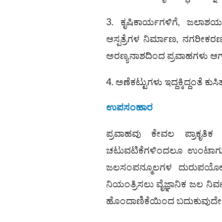
3. ಕೃಷಿಕಾರ್ಯಗಳಿಗೆ, ಜಲಾಶಯ
ಆಸ್ಪತ್ರೆಗಳ ನಿರ್ಮಾಣ, ನಗರೀಕರಣದ
ಅರಣ್ಯನಾಶದಿಂದ ಪ್ರವಾಹಗಳು ಆಗಾ
4. ಅಣೆಕಟ್ಟುಗಳು ಇದ್ದಕ್ಕಿದ್ದಂತೆ ಕ
ಉಪಸಂಹಾರ
ಪ್ರವಾಹವು ಕೇವಲ ಪ್ರಾಕೃತ
ಚಟುವಟಿಕೆಗಳಿಂದಲೂ ಉಂಟಾಗು
ಜಲಸಂಪನ್ಮೂಲಗಳ ದುರುಪಯೋಗವು ಪ
ನಿಯಂತ್ರಿಸಲು ವೈಜ್ಞಾನಿಕ ಜಲ ನಿರ್
ಹೊಂದಾಣಿಕೆಯಿಂದ ಬದುಕುವುದೇ ಪ್ರ