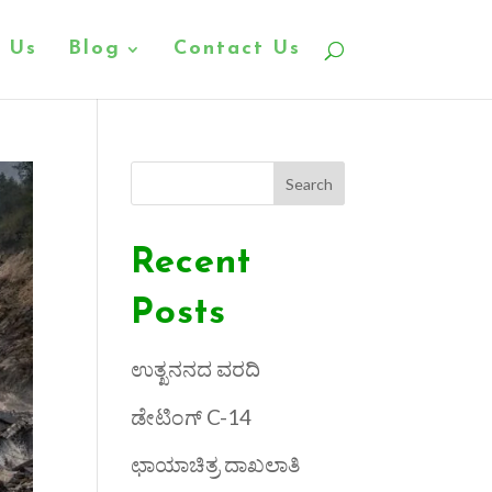
 Us
Blog
Contact Us
Search
Recent
Posts
ಉತ್ಖನನದ ವರದಿ
ಡೇಟಿಂಗ್ C-14
ಛಾಯಾಚಿತ್ರ ದಾಖಲಾತಿ