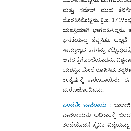
ಮತ್ತು ಸರ್ದೆಶ್ ಮುಖಿ ತೆರಿ
ದೊರಕಿಸಿಕೊಟ್ಟನು. ಕ್ರಿ.ಶ. 1719ರ
ಯಶಸ್ವಿಯಾಗಿ ಭಾಗವಹಿಸಿದ್ದನು. 
ಘನತೆಯನ್ನು ಹೆಚ್ಚಿಸಿತು. ಅಲ್ಲದೆ
ಸಾಮ್ರಾಜ್ಯದ ಕನಸನ್ನು ಕಟ್ಟುವುದ
ಅವರ ಕೈಗೊಂಬೆಯಾದನು. ವಿಶ್ವನಾಥನ
ಯಶಸ್ವಿನ ಮೇಲೆ ರೂಪಿಸಿದ. ತತ್ಪರಿ
ಉತ್ಕರ್ಷಕ್ಕೆ ಕಾರಣವಾಯಿತು. ಈ ಎ
ಮರಣಹೊಂದಿದನು.
ಒಂದನೇ ಬಾಜಿರಾಯ :
ಬಾಲಾಜಿ
ಬಾಜಿರಾಯನು ಅಧಿಕಾರಕ್ಕೆ ಬಂದನು
ತಂದೆಯೊಡನೆ ಸೈನಿಕ ವಿದ್ಯೆಯನ್ನು 