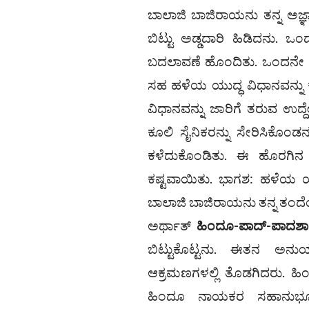
ಬಾಲಾಜಿ ಬಾಜಿರಾಯನು ತನ್ನ ಅಜ್
ಬಿಟ್ಟು ಅಡ್ಡದಾರಿ ಹಿಡಿದನು.
ಬದಲಾವಣೆ ಹೊಂದಿತು. ಒಂದನೇ ಬಾ
ಸಹ ಹಳೆಯ ಯುದ್ಧ ವಿಧಾನವನ್ನು ಕ
ವಿಧಾನವನ್ನು ಜಾರಿಗೆ ತರುವ ಉದ್ದೇ
ಕೂಲಿ ಸೈನಿಕರನ್ನು ಸೇರಿಸಿಕೊಂಡನು
ಕಳೆದುಕೊಂಡಿತು. ಈ ಹೊರಗಿನ ಸೈ
ಕಷ್ಟವಾಯಿತು. ಭಾಗಶ: ಹಳೆಯ ಯು
ಬಾಲಾಜಿ ಬಾಜಿರಾಯನು ತನ್ನ ತಂದೆ
ಅರ್ಥಾತ್
ಹಿಂದೂ-ಪಾದ್-ಪಾದಶಾ
ಬಿಟ್ಟುಕೊಟ್ಟನು. ಈತನ ಅನು
ಆಕ್ರಮಣಗಳಲ್ಲಿ ತೊಡಗಿದರು. ಹಿ
ಹಿಂದೂ ನಾಯಕರ ಸಹಾನುಭೂತಿ