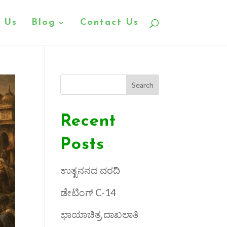
 Us
Blog
Contact Us
Search
Recent
Posts
ಉತ್ಖನನದ ವರದಿ
ಡೇಟಿಂಗ್ C-14
ಛಾಯಾಚಿತ್ರ ದಾಖಲಾತಿ