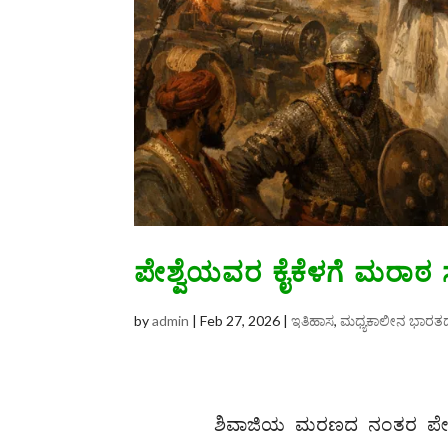
ಪೇಶ್ವೆಯವರ ಕೈಕೆಳಗೆ ಮರಾಠ ಸ
by
admin
|
Feb 27, 2026
|
ಇತಿಹಾಸ
,
ಮಧ್ಯಕಾಲೀನ ಭಾರತ
ಶಿವಾಜಿಯ ಮರಣದ ನಂತರ ಪೇಳ್ವ