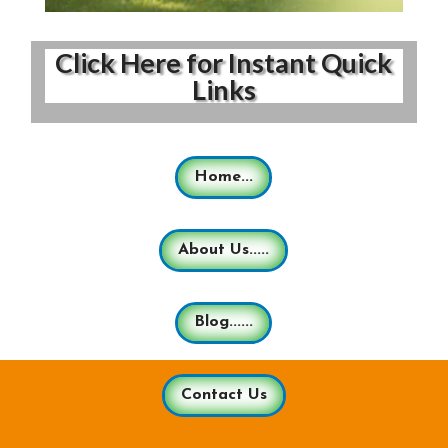
Click Here for Instant Quick
Links
Home...
About Us.....
Blog......
Contact Us