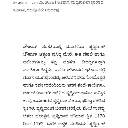
by
admin
|
Jan 25, 2026
|
ಇತಿಹಾಸ
,
ಮಧ್ಯಕಾಲೀನ ಭಾರತದ
ಇತಿಹಾಸ
,
ರಜಪೂತರು (ಮಭಾಇ)
ಚೌಹಾನ್ ಸಂತತಿಯಲ್ಲಿ ಮೂರನೆಯ ಪೃಥ್ವಿರಾಜ್
ಚೌಹಾನ್ ಅತ್ಯಂತ ಪ್ರಸಿದ್ಧ ದೊರೆ. ಈತ ದೆಹಲಿ ಹಾಗೂ
ಅಜೇರ್‌ಗಳನ್ನು ತನ್ನ ಆಡಳಿತ ಕೇಂದ್ರಗಳನ್ನಾಗಿ
ಮಾಡಿಕೊಂಡಿದ್ದನು. ಇವನು ಚೌಹಾನರ ಇತಿಹಾಸದಲ್ಲಿ
ನೂತನ ಯುಗವೊಂದನ್ನು ಆರಂಭಿಸಿದನು. ಸೋಮೇಶ್ವರ
ಹಾಗೂ ಕರ್ಪೂರದೇವಿಯರು ಇವನ ತಂದೆ-ತಾಯಿಗಳು,
ಚಾಂದ್‌ ಬರ್ದಾಯಿ ರಚಿಸಿದ ಪೃಥ್ವಿರಾಜರಾಸೋ, ಹಮ್ಮಿರ
ಕಾವ್ಯ, ಜಯಂಕರನ ಪೃಥ್ವಿರಾಜ ವಿಜಯ, ಫೆರಿಸ್ತಾ ರಚಿಸಿದ
ಕೃತಿಗಳು ಪೃಥ್ವಿರಾಜನ ಜೀವನ ಚರಿತ್ರೆಯ ಮೇಲೆ ಸಾಕಷ್ಟು
ಬೆಳಕು ಚಲ್ಲುತ್ತವೆ. ಪೃಥ್ವಿರಾಜ್ ಚೌಹಾನ್ ಕ್ರಿಶ 1178
ರಿಂದ 1192 ರವರೆಗೆ ಆಳ್ವಿಕೆ ಮಾಡಿದನು. ಪೃಥ್ವಿರಾಜ್