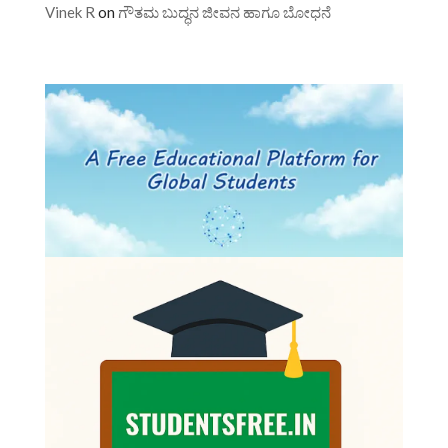
Vinek R
on
ಗೌತಮ ಬುದ್ಧನ ಜೀವನ ಹಾಗೂ ಬೋಧನೆ