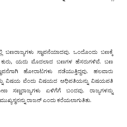
ಿ ಬಣರಾಜ್ಯಗಳು ಸ್ಥಾಪನೆಯಾದವು. ಒಂದೊಂದು ಬಣಕ್ಕೆ
ರತ, ಕುರು, ಯದು ಮೊದಲಾದ ಬಣಗಳ ಹೆಸರುಗಳಿವೆ. ಬಣ
ಥಾಪನೆಗಾಗಿ ಹೋರಾಟಗಳು ನಡೆಯುತ್ತಿದ್ದವು. ಹಲವಾರು
್ನು ವಿಷಯ ವೆಂದು ವಿಷಯದ ಅಧಿಪತಿಯನ್ನು ವಿಷಯಪತಿ
ರಮೇಣ ಸಣ್ಣರಾಜ್ಯಗಳು ಏಳಿಗೆಗೆ ಬಂದವು. ರಾಜ್ಯಗಳನ್ನು
ಮುಖ್ಯಸ್ಥನನ್ನು ರಾಜನ್ ಎಂದು ಕರೆಯಲಾಗುತಿತು.