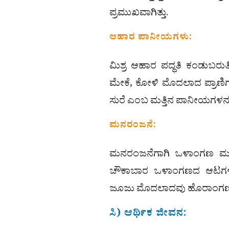
ಪ್ರಮುಖವಾಗಿತ್ತು.
ಆಹಾರ ಪಾನೀಯಗಳು:
ಮಿಶ್ರ ಆಹಾರ ಪದ್ಧತಿ ಕಂಡುಬರುತಿತ್
ಮೇಕೆ, ಕೋಳಿ ಮೊದಲಾದ ಪ್ರಾಣಿಗಳ
ಸುರೆ ಎಂಬ ಮತ್ತಿನ ಪಾನೀಯಗಳನ್ನು ಸ
ಮನರಂಜನೆ:
ಮನರಂಜನೆಗಾಗಿ ಒಳಾಂಗಣ ಮತ್ತ
ಚೌಕಾಬಾರ ಒಳಾಂಗಣದ ಆಟಗಳಾಗ
ಜೂಜು ಮೊದಲಾದವು ಹೊರಾಂಗಣದ
ಸಿ) ಆರ್ಥಿಕ ಜೀವನ: