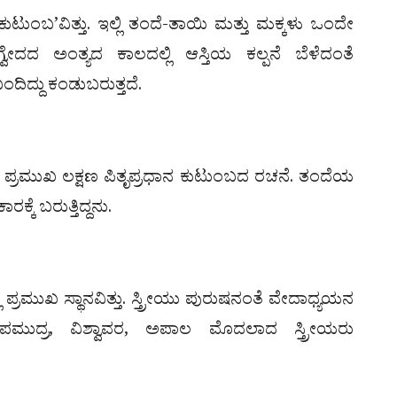
 ಕುಟುಂಬ’ವಿತ್ತು. ಇಲ್ಲಿ ತಂದೆ-ತಾಯಿ ಮತ್ತು ಮಕ್ಕಳು ಒಂದೇ
ಋಗ್ವೇದದ ಅಂತ್ಯದ ಕಾಲದಲ್ಲಿ ಆಸ್ತಿಯ ಕಲ್ಪನೆ ಬೆಳೆದಂತೆ
ಬಂದಿದ್ದು ಕಂಡುಬರುತ್ತದೆ.
ು ಪ್ರಮುಖ ಲಕ್ಷಣ ಪಿತೃಪ್ರಧಾನ ಕುಟುಂಬದ ರಚನೆ. ತಂದೆಯ
ೆ ಬರುತ್ತಿದ್ದನು.
 ಪ್ರಮುಖ ಸ್ಥಾನವಿತ್ತು. ಸ್ತ್ರೀಯು ಪುರುಷನಂತೆ ವೇದಾಧ್ಯಯನ
ಮುದ್ರ, ವಿಶ್ವಾವರ, ಅಪಾಲ ಮೊದಲಾದ ಸ್ತ್ರೀಯರು