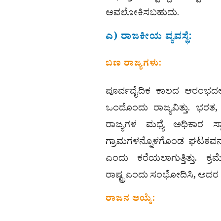
ಅವಲೋಕಿಸಬಹುದು.
ಎ) ರಾಜಕೀಯ ವ್ಯವಸ್ಥೆ:
ಬಣ ರಾಜ್ಯಗಳು:
ಪೂರ್ವವೈದಿಕ ಕಾಲದ ಆರಂಭದಲ್ಲ
ಒಂದೊಂದು ರಾಜ್ಯವಿತ್ತು. ಭ
ರಾಜ್ಯಗಳ ಮಧ್ಯೆ ಅಧಿಕಾರ ಸ್
ಗ್ರಾಮಗಳನ್ನೊಳಗೊಂಡ ಘಟಕವನ
ಎಂದು ಕರೆಯಲಾಗುತ್ತಿತ್ತು. ಕ್
ರಾಷ್ಟ್ರಎಂದು ಸಂಭೋದಿಸಿ, ಅದರ 
ರಾಜನ ಆಯ್ಕೆ: