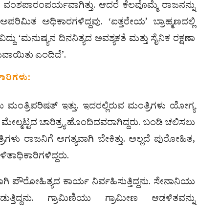
ವಂಶಪಾರಂಪರ್ಯವಾಗಿತ್ತು. ಆದರೆ ಕೆಲವೊಮ್ಮೆ ರಾಜನನ್ನು
 ಅಪರಿಮಿತ ಅಧಿಕಾರಗಳಿದ್ದವು. ʻಐತ್ತರೇಯ’ ಬ್ರಾಹ್ಮಣದಲ್ಲಿ
್ದು ʻಮನುಷ್ಯನ ದಿನನಿತ್ಯದ ಅವಶ್ಯಕತೆ ಮತ್ತು ಸೈನಿಕ ರಕ್ಷಣಾ
ವಾಯಿತು ಎಂದಿದೆ’.
ಕಾರಿಗಳು:
 ಮಂತ್ರಿಪರಿಷತ್ ಇತ್ತು. ಇದರಲ್ಲಿರುವ ಮಂತ್ರಿಗಳು ಯೋಗ್ಯ
 ಮೇಲ್ಮಟ್ಟದ ಚಾರಿತ್ರ್ಯ ಹೊಂದಿದವರಾಗಿದ್ದರು. ಬಂಡಿ ಚಲಿಸಲು
ಿಗಳು ರಾಜನಿಗೆ ಅಗತ್ಯವಾಗಿ ಬೇಕಿತ್ತು. ಅಲ್ಲದೆ ಪುರೋಹಿತ,
ಿತಾಧಿಕಾರಿಗಳಿದ್ದರು.
ಗಿ ಪೌರೋಹಿತ್ಯದ ಕಾರ್ಯ ನಿರ್ವಹಿಸುತ್ತಿದ್ದನು. ಸೇನಾನಿಯು
ತ್ತಿದ್ದನು. ಗ್ರಾಮಿಣಿಯು ಗ್ರಾಮೀಣ ಆಡಳಿತವನ್ನು