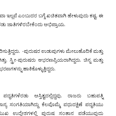
ೇ ಅಥವಾ ಇಲ್ಲವೆ ಎಂಬುದರ ಬಗ್ಗೆ ಖಚಿತವಾಗಿ ಹೇಳುವುದು ಕಷ್ಟ. ಈ
ಬ ಎರಡು ಜಾತಿಗಳಿರಬೇಕೆಂದು ಅಭಿಪ್ರಾಯ.
ು ಧರಿಸುತ್ತಿದ್ದರು. -ಪುರುಷರ ಉಡುಪುಗಳು ಮೇಲುಹೊದಿಕೆ ಮತ್ತು
ತು. ಸ್ತ್ರೀ-ಪುರುಷರು ಆಭರಣಪ್ರಿಯರಾಗಿದ್ದರು. ಚಿನ್ನ ಮತ್ತು
ಣಗಳನ್ನು ಹಾಕಿಕೊಳ್ಳುತ್ತಿದ್ದರು.
 ಪದ್ಧತಿಗಳೆರಡು ಅಸ್ತಿತ್ವದಲ್ಲಿದ್ದವು. ರಾಜರು ಬಹುಪತ್ನಿ
ಾಮಾನ್ಯ ಸಂಗತಿಯಾಗಿದ್ದು ಕೆಲವೊಮ್ಮೆ ವಧುದಕ್ಷಿಣೆ ಪದ್ಧತಿಯು
ಪ್ರಮುಖ ಉದ್ದೇಶಗಳಲ್ಲಿ ಪುರುಷ ಸಂತಾನ ಪಡೆಯುವುದು