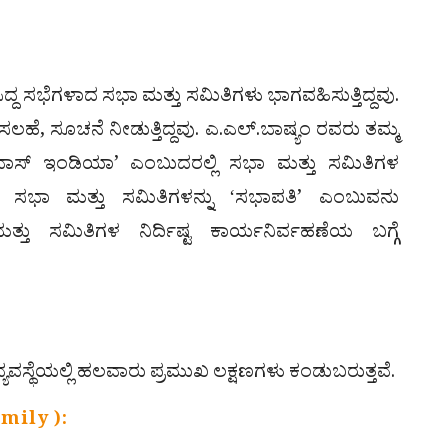
ರಸಿದ್ದ ಸಭೆಗಳಾದ ಸಭಾ ಮತ್ತು ಸಮಿತಿಗಳು ಭಾಗವಹಿಸುತ್ತಿದ್ದವು.
ಲಹೆ, ಸೂಚನೆ ನೀಡುತ್ತಿದ್ದವು. ಎ.ಎಲ್.ಬಾಷ್ಯಂ ರವರು ತಮ್ಮ
ಾಸ್ ಇಂಡಿಯಾ’ ಎಂಬುದರಲ್ಲಿ ಸಭಾ ಮತ್ತು ಸಮಿತಿಗಳ
್ದಾರೆ. ಸಭಾ ಮತ್ತು ಸಮಿತಿಗಳನ್ನು ʻಸಭಾಪತಿ’ ಎಂಬುವನು
ಾ ಮತ್ತು ಸಮಿತಿಗಳ ನಿರ್ದಿಷ್ಟ ಕಾರ್ಯನಿರ್ವಹಣೆಯ ಬಗ್ಗೆ
ವಸ್ಥೆಯಲ್ಲಿ ಹಲವಾರು ಪ್ರಮುಖ ಲಕ್ಷಣಗಳು ಕಂಡುಬರುತ್ತವೆ.
amily ):