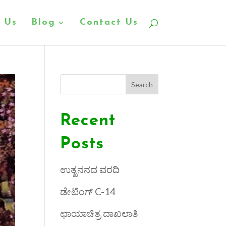
 Us
Blog
Contact Us
Search
Recent
Posts
ಉತ್ಖನನದ ವರದಿ
ಡೇಟಿಂಗ್ C-14
ಛಾಯಾಚಿತ್ರ ದಾಖಲಾತಿ