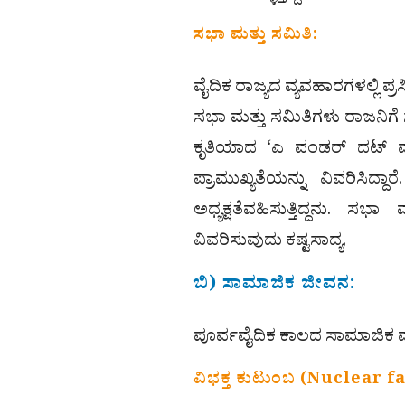
ಸಭಾ ಮತ್ತು ಸಮಿತಿ:
ವೈದಿಕ ರಾಜ್ಯದ ವ್ಯವಹಾರಗಳಲ್ಲಿ ಪ್
ಸಭಾ ಮತ್ತು ಸಮಿತಿಗಳು ರಾಜನಿಗೆ ಸ
ಕೃತಿಯಾದ ‘ಎ ವಂಡರ್ ದಟ್ ವ
ಪ್ರಾಮುಖ್ಯತೆಯನ್ನು ವಿವರಿಸಿದ
ಅಧ್ಯಕ್ಷತೆವಹಿಸುತ್ತಿದ್ದನು. ಸಭ
ವಿವರಿಸುವುದು ಕಷ್ಟಸಾದ್ಯ.
ಬಿ) ಸಾಮಾಜಿಕ ಜೀವನ:
ಪೂರ್ವವೈದಿಕ ಕಾಲದ ಸಾಮಾಜಿಕ ವ್ಯ
ವಿಭಕ್ತ ಕುಟುಂಬ (Nuclear f