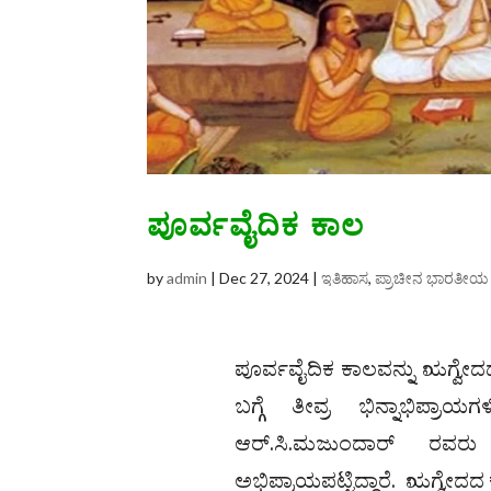
ಪೂರ್ವವೈದಿಕ ಕಾಲ
by
admin
|
Dec 27, 2024
|
ಇತಿಹಾಸ
,
ಪ್ರಾಚೀನ ಭಾರತೀಯ
ಪೂರ್ವವೈದಿಕ ಕಾಲವನ್ನು ಋಗ್ವ
ಬಗ್ಗೆ ತೀವ್ರ ಭಿನ್ನಾಭಿಪ್ರ
ಆರ್.ಸಿ.ಮಜುಂದಾ‌ರ್ ರವರ
ಅಭಿಪ್ರಾಯಪಟ್ಟಿದ್ದಾರೆ. ಋಗ್ವ