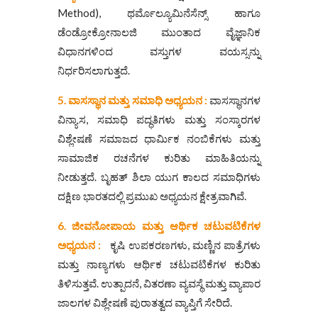
Method), ಥರ್ಮೊಲ್ಯೂಮಿನೆಸೆನ್ಸ್ ಹಾಗೂ
ಡೆಂಡ್ರೋಕ್ರೋನಾಲಜಿ ಮುಂತಾದ ವೈಜ್ಞಾನಿಕ
ವಿಧಾನಗಳಿಂದ ವಸ್ತುಗಳ ವಯಸ್ಸನ್ನು
ನಿರ್ಧರಿಸಲಾಗುತ್ತದೆ.
5.
ವಾಸಸ್ಥಾನ
ಮತ್ತು
ಸಮಾಧಿ
ಅಧ್ಯಯನ :
ವಾಸಸ್ಥಾನಗಳ
ವಿನ್ಯಾಸ, ಸಮಾಧಿ ಪದ್ಧತಿಗಳು ಮತ್ತು ಸಂಸ್ಕಾರಗಳ
ವಿಶ್ಲೇಷಣೆ ಸಮಾಜದ ಧಾರ್ಮಿಕ ನಂಬಿಕೆಗಳು ಮತ್ತು
ಸಾಮಾಜಿಕ ರಚನೆಗಳ ಕುರಿತು ಮಾಹಿತಿಯನ್ನು
ನೀಡುತ್ತದೆ. ಬೃಹತ್‌ ಶಿಲಾ ಯುಗ ಕಾಲದ ಸಮಾಧಿಗಳು
ದಕ್ಷಿಣ ಭಾರತದಲ್ಲಿ ಪ್ರಮುಖ ಅಧ್ಯಯನ ಕ್ಷೇತ್ರವಾಗಿವೆ.
6. ಜೀವನೋಪಾಯ
ಮತ್ತು
ಆರ್ಥಿಕ
ಚಟುವಟಿಕೆಗಳ
ಅಧ್ಯಯನ :
ಕೃಷಿ ಉಪಕರಣಗಳು, ಮಣ್ಣಿನ ಪಾತ್ರೆಗಳು
ಮತ್ತು ನಾಣ್ಯಗಳು ಆರ್ಥಿಕ ಚಟುವಟಿಕೆಗಳ ಕುರಿತು
ತಿಳಿಸುತ್ತವೆ. ಉತ್ಪಾದನೆ, ವಿತರಣಾ ವ್ಯವಸ್ಥೆ ಮತ್ತು ವ್ಯಾಪಾರ
ಜಾಲಗಳ ವಿಶ್ಲೇಷಣೆ ಪುರಾತತ್ವದ ವ್ಯಾಪ್ತಿಗೆ ಸೇರಿದೆ.