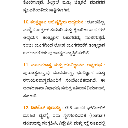
ತೋರಿಸುತ್ತವೆ. ಶಿಲ್ಪಕಲೆ ಮತ್ತು ಚಿತ್ರಕಲೆ ಮಾನವನ
ಸೃಜನಶೀಲತೆಯ ಸಾಕ್ಷಿಗಳಾಗಿವೆ.
10.
ತಂತ್ರಜ್ಞಾನ
ಅಭಿವೃದ್ಧಿಯ ಅಧ್ಯಯನ :
ಲೋಹಶಿಲ್ಪ,
ಮಣ್ಣಿನ ಪಾತ್ರೆಗಳ ತಯಾರಿ ಮತ್ತು ಕೈಗಾರಿಕಾ ಸಾಧನಗಳ
ಅಧ್ಯಯನ ತಂತ್ರಜ್ಞಾನ ವಿಕಾಸವನ್ನು ಸೂಚಿಸುತ್ತದೆ.
ಕಂಚು ಯುಗದಿಂದ ಲೋಹ ಯುಗದವರೆಗೆ ತಂತ್ರಜ್ಞಾನ
ಬದಲಾವಣೆಗಳು ಪುರಾತತ್ವದ ವ್ಯಾಪ್ತಿಗೆ ಸೇರಿವೆ.
11.
ಮಾನವಶಾಸ್ತ್ರ
ಮತ್ತು
ಭೂವಿಜ್ಞಾನದ ಅಧ್ಯಯನ :
ಪುರಾತತ್ವಶಾಸ್ತ್ರವು ಮಾನವಶಾಸ್ತ್ರ, ಭೂವಿಜ್ಞಾನ ಮತ್ತು
ರಸಾಯನಶಾಸ್ತ್ರದೊಂದಿಗೆ ಸಂಯೋಜಿತವಾಗಿದೆ. ಈ
ಅಂತರಶಾಖಾ ವಿಧಾನವು ಸಮಗ್ರ ಇತಿಹಾಸ ನಿರ್ಮಾಣಕ್ಕೆ
ಸಹಕಾರಿ.
12.
ಡಿಜಿಟಲ್
ಪುರಾತತ್ವ
:
GIS ಎಂದರೆ ಭೌಗೋಳಿಕ
ಮಾಹಿತಿ ವ್ಯವಸ್ಥೆ. ಇದು ಸ್ಥಳಸಂಬಂಧಿತ (spatial)
ಡೇಟಾವನ್ನು ಸಂಗ್ರಹಿಸಿ, ವಿಶ್ಲೇಷಿಸಿ ಮತ್ತು ನಕ್ಷೆ ರೂಪದಲ್ಲಿ