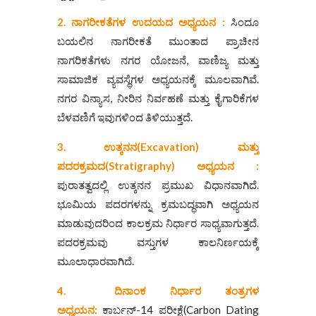
2.
ನಾಗರೀಕತೆಗಳ ಉದಯದ ಅಧ್ಯಯನ :
ಸಿಂದೂ
ಬಯಲಿನ ನಾಗರೀಕತೆ
ಮುಂತಾದ ಪ್ರಾಚೀನ
ನಾಗರಿಕತೆಗಳು ನಗರ ಯೋಜನೆ, ವಾಣಿಜ್ಯ ಮತ್ತು
ಸಾಮಾಜಿಕ ವ್ಯವಸ್ಥೆಗಳ ಅಧ್ಯಯನಕ್ಕೆ ಮೂಲವಾಗಿವೆ.
ನಗರ ವಿನ್ಯಾಸ, ನೀರಿನ ನಿರ್ವಹಣೆ ಮತ್ತು ಕೈಗಾರಿಕೆಗಳ
ಬೆಳವಣಿಗೆ ಇವುಗಳಿಂದ ತಿಳಿಯುತ್ತದೆ.
3. ಉತ್ಕನನ(Excavation)
ಮತ್ತು
ಪದರಕ್ರಮದ(Stratigraphy)
ಅಧ್ಯಯನ :
ಪುರಾತತ್ವದಲ್ಲಿ ಉತ್ಕನನ ಪ್ರಮುಖ ವಿಧಾನವಾಗಿದೆ.
ಭೂಮಿಯ ಪದರಗಳನ್ನು ಕ್ರಮಬದ್ಧವಾಗಿ ಅಧ್ಯಯನ
ಮಾಡುವುದರಿಂದ ಕಾಲಕ್ರಮ ನಿರ್ಧಾರ ಸಾಧ್ಯವಾಗುತ್ತದೆ.
ಪದರಕ್ರಮವು ವಸ್ತುಗಳ ಕಾಲನಿರ್ಣಯಕ್ಕೆ
ಮೂಲಾಧಾರವಾಗಿದೆ.
4.
ದಿನಾಂಕ
ನಿರ್ಧಾರ
ತಂತ್ರಗಳ
ಅಧ್ಯಯನ:
ಕಾರ್ಬನ್-14 ಪರೀಕ್ಷೆ(Carbon Dating