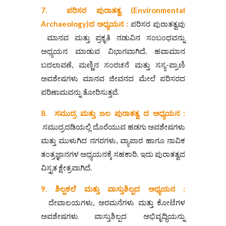
7.
ಪರಿಸರ
ಪುರಾತತ್ವ (Environmental
Archaeology)
ದ ಅಧ್ಯಯನ :
ಪರಿಸರ ಪುರಾತತ್ವವು
ಮಾನವ ಮತ್ತು ಪ್ರಕೃತಿ ನಡುವಿನ ಸಂಬಂಧವನ್ನು
ಅಧ್ಯಯನ ಮಾಡುವ ವಿಭಾಗವಾಗಿದೆ. ಹವಾಮಾನ
ಬದಲಾವಣೆ, ಮಣ್ಣಿನ ಸಂರಚನೆ ಮತ್ತು ಸಸ್ಯ-ಪ್ರಾಣಿ
ಅವಶೇಷಗಳು ಮಾನವ ಜೀವನದ ಮೇಲೆ ಪರಿಸರದ
ಪರಿಣಾಮವನ್ನು ತೋರಿಸುತ್ತವೆ.
8.
ಸಮುದ್ರ
ಮತ್ತು
ಜಲ
ಪುರಾತತ್ವ ದ ಅಧ್ಯಯನ :
ಸಮುದ್ರದಡಿಯಲ್ಲಿ ದೊರೆಯುವ ಹಡಗು ಅವಶೇಷಗಳು
ಮತ್ತು ಮುಳುಗಿದ ನಗರಗಳು, ವ್ಯಾಪಾರ ಹಾಗೂ ನಾವಿಕ
ತಂತ್ರಜ್ಞಾನಗಳ ಅಧ್ಯಯನಕ್ಕೆ ಸಹಕಾರಿ. ಇದು ಪುರಾತತ್ವದ
ವಿಸ್ತೃತ ಕ್ಷೇತ್ರವಾಗಿದೆ.
9.
ಶಿಲ್ಪಕಲೆ
ಮತ್ತು
ವಾಸ್ತುಶಿಲ್ಪದ ಅಧ್ಯಯನ :
ದೇವಾಲಯಗಳು, ಅರಮನೆಗಳು ಮತ್ತು ಕೋಟೆಗಳ
ಅವಶೇಷಗಳು ವಾಸ್ತುಶಿಲ್ಪದ ಅಭಿವೃದ್ಧಿಯನ್ನು