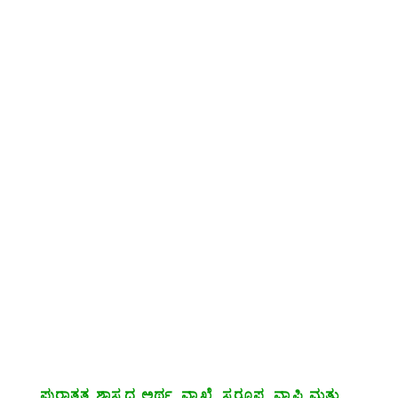
ಪುರಾತತ್ವ ಶಾಸ್ತ್ರದ ಅರ್ಥ, ವ್ಯಾಖ್ಯೆ, ಸ್ವರೂಪ, ವ್ಯಾಪ್ತಿ ಮತ್ತು