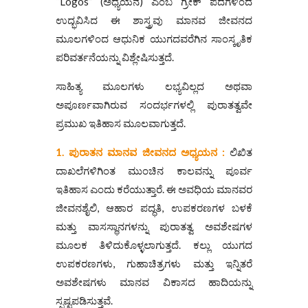
“Logos” (ಅಧ್ಯಯನ) ಎಂಬ ಗ್ರೀಕ್ ಪದಗಳಿಂದ
ಉದ್ಭವಿಸಿದ ಈ ಶಾಸ್ತ್ರವು ಮಾನವ ಜೀವನದ
ಮೂಲಗಳಿಂದ ಆಧುನಿಕ ಯುಗದವರೆಗಿನ ಸಾಂಸ್ಕೃತಿಕ
ಪರಿವರ್ತನೆಯನ್ನು ವಿಶ್ಲೇಷಿಸುತ್ತದೆ.
ಸಾಹಿತ್ಯ ಮೂಲಗಳು ಲಭ್ಯವಿಲ್ಲದ ಅಥವಾ
ಅಪೂರ್ಣವಾಗಿರುವ ಸಂದರ್ಭಗಳಲ್ಲಿ ಪುರಾತತ್ವವೇ
ಪ್ರಮುಖ ಇತಿಹಾಸ ಮೂಲವಾಗುತ್ತದೆ.
1. ಪುರಾತನ
ಮಾನವ
ಜೀವನದ ಅಧ್ಯಯನ :
ಲಿಖಿತ
ದಾಖಲೆಗಳಿಗಿಂತ ಮುಂಚಿನ ಕಾಲವನ್ನು ಪೂರ್ವ
ಇತಿಹಾಸ ಎಂದು ಕರೆಯುತ್ತಾರೆ. ಈ ಅವಧಿಯ ಮಾನವರ
ಜೀವನಶೈಲಿ, ಆಹಾರ ಪದ್ಧತಿ, ಉಪಕರಣಗಳ ಬಳಕೆ
ಮತ್ತು ವಾಸಸ್ಥಾನಗಳನ್ನು ಪುರಾತತ್ವ ಅವಶೇಷಗಳ
ಮೂಲಕ ತಿಳಿದುಕೊಳ್ಳಲಾಗುತ್ತದೆ. ಕಲ್ಲು ಯುಗದ
ಉಪಕರಣಗಳು, ಗುಹಾಚಿತ್ರಗಳು ಮತ್ತು ಇನ್ನಿತರೆ
ಅವಶೇಷಗಳು ಮಾನವ ವಿಕಾಸದ ಹಾದಿಯನ್ನು
ಸ್ಪಷ್ಟಪಡಿಸುತ್ತವೆ.