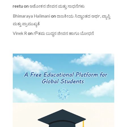
reetu
on
ಅಶೋಕನ ಜೀವನ ಮತ್ತು ಸಾಧನೆಗಳು
Bhimaraya Halimani
on
ರಾಜಕೀಯ ಸಿದ್ಧಾಂತದ ಅರ್ಥ, ವ್ಯಾಪ್ತಿ
ಮತ್ತು ಪ್ರಾಮುಖ್ಯತೆ
Vinek R
on
ಗೌತಮ ಬುದ್ಧನ ಜೀವನ ಹಾಗೂ ಬೋಧನೆ