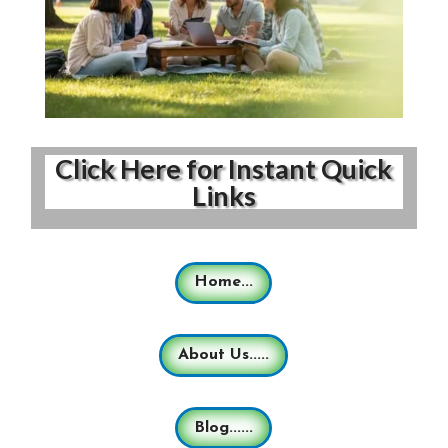
Click Here for Instant Quick
Links
Home...
About Us.....
Blog......