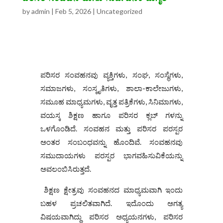
by
admin
|
Feb 5, 2026
|
Uncategorized
ಪರಿಸರ ಸಂವಹನವು ವ್ಯಕ್ತಿಗಳು, ಸಂಘ, ಸಂಸ್ಥೆಗಳು,
ಸಮಾಜಗಳು, ಸಂಸ್ಕೃತಿಗಳು, ಶಾಲಾ-ಕಾಲೇಜುಗಳು,
ಸಮೂಹ ಮಾಧ್ಯಮಗಳು, ವೃತ್ತ ಪತ್ರಿಕೆಗಳು, ಸಿನಿಮಾಗಳು,
ವಯಸ್ಕ ಶಿಕ್ಷಣ ಹಾಗೂ ಪರಿಸರ ಕ್ಲಬ್ ಗಳನ್ನು
ಒಳಗೊಂಡಿದೆ. ಸಂವಹನ ಮತ್ತು ಪರಿಸರ ಪರಸ್ಪರ
ಅಂತರ ಸಂಬಂಧವನ್ನು ಹೊಂದಿವೆ. ಸಂವಹನವು
ಸಮುದಾಯಗಳು ಪರಸ್ಪರ ಭಾಗವಹಿಸುವಿಕೆಯನ್ನು
ಅವಲಂಬಿಸಿರುತ್ತದೆ.
ಶಿಕ್ಷಣ ಕ್ಷೇತ್ರವು ಸಂವಹನದ ಮಾಧ್ಯಮವಾಗಿ ಇಂದು
ಬಹಳ ಪ್ರಚಲಿತವಾಗಿದೆ. ಇದೊಂದು ಅಗತ್ಯ
ವಿಷಯವಾಗಿದ್ದು ಪರಿಸರ ಅಧ್ಯಯನಗಳು, ಪರಿಸರ