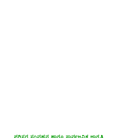
ಪರಿಸರ ಸಂವಹನ ಹಾಗೂ ಸಾರ್ವಜನಿಕ ಜಾಗೃತಿ