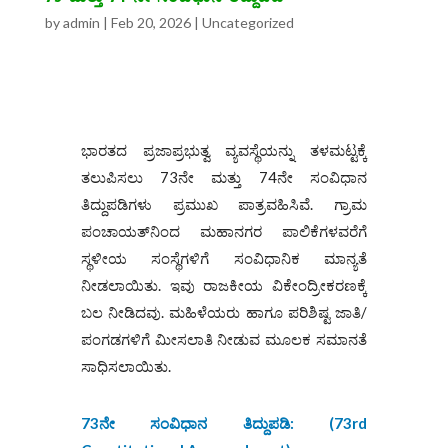
by
admin
|
Feb 20, 2026
|
Uncategorized
ಭಾರತದ ಪ್ರಜಾಪ್ರಭುತ್ವ ವ್ಯವಸ್ಥೆಯನ್ನು ತಳಮಟ್ಟಕ್ಕೆ
ತಲುಪಿಸಲು 73ನೇ ಮತ್ತು 74ನೇ ಸಂವಿಧಾನ
ತಿದ್ದುಪಡಿಗಳು ಪ್ರಮುಖ ಪಾತ್ರವಹಿಸಿವೆ. ಗ್ರಾಮ
ಪಂಚಾಯತ್‌ನಿಂದ ಮಹಾನಗರ ಪಾಲಿಕೆಗಳವರೆಗೆ
ಸ್ಥಳೀಯ ಸಂಸ್ಥೆಗಳಿಗೆ ಸಂವಿಧಾನಿಕ ಮಾನ್ಯತೆ
ನೀಡಲಾಯಿತು. ಇವು ರಾಜಕೀಯ ವಿಕೇಂದ್ರೀಕರಣಕ್ಕೆ
ಬಲ ನೀಡಿದವು. ಮಹಿಳೆಯರು ಹಾಗೂ ಪರಿಶಿಷ್ಟ ಜಾತಿ/
ಪಂಗಡಗಳಿಗೆ ಮೀಸಲಾತಿ ನೀಡುವ ಮೂಲಕ ಸಮಾನತೆ
ಸಾಧಿಸಲಾಯಿತು.
73
ನೇ ಸಂವಿಧಾನ ತಿದ್ದುಪಡಿ
: (73
rd