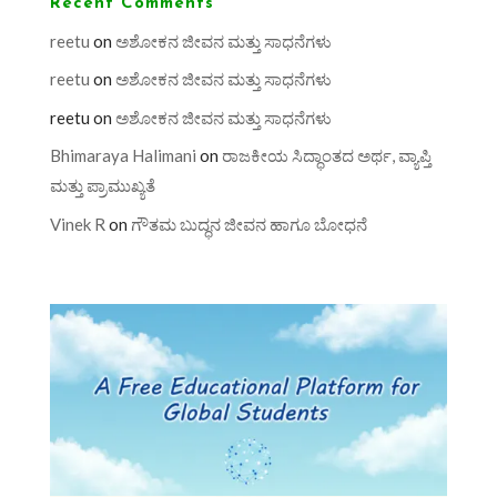
Recent Comments
reetu
on
ಅಶೋಕನ ಜೀವನ ಮತ್ತು ಸಾಧನೆಗಳು
reetu
on
ಅಶೋಕನ ಜೀವನ ಮತ್ತು ಸಾಧನೆಗಳು
reetu
on
ಅಶೋಕನ ಜೀವನ ಮತ್ತು ಸಾಧನೆಗಳು
Bhimaraya Halimani
on
ರಾಜಕೀಯ ಸಿದ್ಧಾಂತದ ಅರ್ಥ, ವ್ಯಾಪ್ತಿ
ಮತ್ತು ಪ್ರಾಮುಖ್ಯತೆ
Vinek R
on
ಗೌತಮ ಬುದ್ಧನ ಜೀವನ ಹಾಗೂ ಬೋಧನೆ