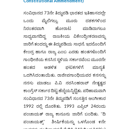
Constitutional Ammendment)
ಸಂವಿಧಾನದ 73ನೇ ತಿದ್ದುಪಡಿ ಭಾರತದ ಇತಿಹಾಸದಲ್ಲೇ
ಒಂದು ಮೈಲಿಗಲ್ಲು. ಮೂರು ದಶಕಗಳಿಂದ
ನಿರಂತರವಾಗಿ ಹೋರಾಟ ಮಾಡಿದಾಗಲೂ
ಸಾಧ್ಯವಾಗದಿದ್ದ ರಾಜಕೀಯ ವಿಕೇಂದ್ರೀಕರಣವನ್ನು
ಜಾರಿಗೆ ತಂದದ್ದು ಈ ತಿದ್ದುಪಡಿಯ ಸಾಧನೆ. ಇದರೊಂದಿಗೆ
ಕೇಂದ್ರ ಹಾಗೂ ರಾಜ್ಯ ಎಂಬ ಎರಡು ಹಂತಗಳೊಂದಿಗೆ
ಗಾಂಧೀಜಿಯ ಕನಸಿನ ಸ್ಥಳಿಯ ಸರ್ಕಾರವೆಂಬ ಮೂರನೇ
ಹಂತದ ಆಡಳಿತ ಘಟಕಗಳಿಗೆ ಮಾನ್ಯತೆ
ಒದಗಿಸಿದಂತಾಯಿತು. ರಾಜೀವಗಾಂಧಿಯವರ ಕನಸನ್ನು
ನನಸು ಮಾಡಲು ಪಿ.ವಿ ನರಸಿಂಹರಾವ್ ನೇತೃತ್ವದ
ಕಾಂಗ್ರೆಸ್ ಸರ್ಕಾರ ದಿಟ್ಟ ಹೆಜ್ಜೆಯನ್ನಿಟ್ಟಿತು. ಪರಿಣಾಮವಾಗಿ
ಸಂವಿಧಾನದ 73ನೇ ತಿದ್ದುಪಡಿಗೆ ಸಂಸತ್ತಿನ ಅಂಗೀಕಾರ
1992 ರಲ್ಲಿ ದೊರಕಿತು. 1993 ಏಪ್ರಿಲ್ 24ರಂದು
ಪಂಚಾಯತ್ ರಾಜ್ಯ ಕಾನೂನು ಜಾರಿಗೆ ಬಂದಿತು. ʻʻದಿ
ಪಂಚಾಯತ್ಸ್‌ʼʼ ಶೀರ್ಷಿಕೆಯನ್ನು ಒಳಗೊಂಡ ೯ನೇ