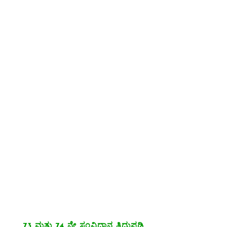
73 ಮತ್ತು 74 ನೇ ಸಂವಿಧಾನ ತಿದ್ದುಪಡಿ