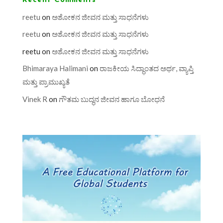
Recent Comments
reetu
on
ಅಶೋಕನ ಜೀವನ ಮತ್ತು ಸಾಧನೆಗಳು
reetu
on
ಅಶೋಕನ ಜೀವನ ಮತ್ತು ಸಾಧನೆಗಳು
reetu
on
ಅಶೋಕನ ಜೀವನ ಮತ್ತು ಸಾಧನೆಗಳು
Bhimaraya Halimani
on
ರಾಜಕೀಯ ಸಿದ್ಧಾಂತದ ಅರ್ಥ, ವ್ಯಾಪ್ತಿ
ಮತ್ತು ಪ್ರಾಮುಖ್ಯತೆ
Vinek R
on
ಗೌತಮ ಬುದ್ಧನ ಜೀವನ ಹಾಗೂ ಬೋಧನೆ