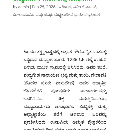
by
admin
|
Feb 25, 2026
|
ಇತಿಹಾಸ
,
ಕಬೀರ್, ನಾನಕ್‌,
ಮೀರಾಬಾಯಿ, ಸೂಫಿ ಪಂಥ
,
ಮಧ್ಯಕಾಲೀನ ಭಾರತದ ಇತಿಹಾಸ
ಹಿಂದೂ ತತ್ತ್ವಶಾಸ್ತ್ರದಲ್ಲಿ ಅತ್ಯಂತ ಗೌರವಾನ್ವಿತ ಸಂತರಲ್ಲಿ
ಒಬ್ಬರಾದ ಮಧ್ವಾಚಾರ್ಯರು 1238 CE ನಲ್ಲಿ ಉಡುಪಿ
ಬಳಿಯ ಪಾಜಕ ಗ್ರಾಮದಲ್ಲಿ ಜನಿಸಿದರು. ಅವರ ತಂದೆ,
ಮಧ್ಯಗೇಹ ನಾರಾಯಣ ಭಟ್ಟ ಮತ್ತು ತಾಯಿ, ವೇದಾವತಿ
(ಮೊದಲ ಹೆಸರು ವಾಸುದೇವ), ಅವರ ಆಧ್ಯಾತ್ಮಿಕ
ಬೆಳವಣಿಗೆಗೆ ಪೋಷಣೆಯ ವಾತಾವರಣವನ್ನು
ಒದಗಿಸಿದರು. ಚಿಕ್ಕ ವಯಸ್ಸಿನಿಂದಲೂ,
ಮಧ್ವಾಚಾರ್ಯರು ಅಸಾಧಾರಣ ಬುದ್ಧಿಶಕ್ತಿ ಮತ್ತು
ಆಧ್ಯಾತ್ಮಿಕತೆಯ ಕಡೆಗೆ ಆಳವಾದ ಒಲವನ್ನು
ಪ್ರದರ್ಶಿಸಿದರು. ಉಡುಪಿಯ ಅಚ್ಯುತ ಪ್ರೇಕ್ಷಕರಿಂದ
ಸನ್ಯಾಸಿಯಾಗಿ ದೀಕ್ಷೆ ಪಡೆದ ಅವರು ನಂತರ ಅವರ ಬಳಿ