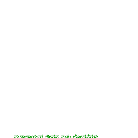
ಮಧ್ವಾಚಾರ್ಯರ ಜೀವನ ಮತ್ತು ಬೋಧನೆಗಳು