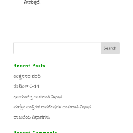
ನೀಡುತ್ತದೆ.
Search
Recent Posts
ಉತ್ಖನನದ ವರದಿ
ಡೇಟಿಂಗ್ C-14
ಛಾಯಾಚಿತ್ರ ದಾಖಲಾತಿ ವಿಧಾನ
ಮಣ್ಣಿನ ಪಾತ್ರೆಗಳ ಅವಶೇಷಗಳ ದಾಖಲಾತಿ ವಿಧಾನ
ದಾಖಲೆಯ ವಿಧಾನಗಳು