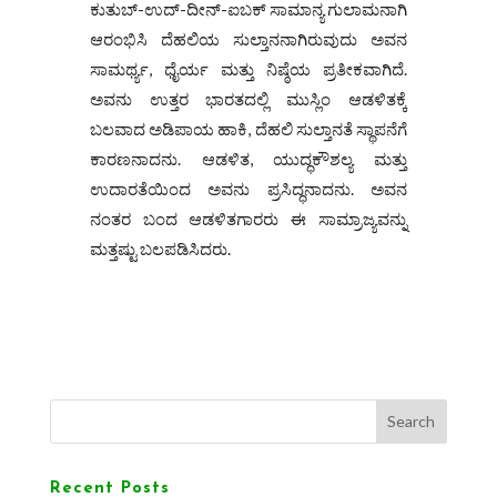
ಕುತುಬ್-ಉದ್-ದೀನ್-ಐಬಕ್
ಸಾಮಾನ್ಯ ಗುಲಾಮನಾಗಿ
ಆರಂಭಿಸಿ ದೆಹಲಿಯ ಸುಲ್ತಾನನಾಗಿರುವುದು ಅವನ
ಸಾಮರ್ಥ್ಯ, ಧೈರ್ಯ ಮತ್ತು ನಿಷ್ಠೆಯ ಪ್ರತೀಕವಾಗಿದೆ.
ಅವನು ಉತ್ತರ ಭಾರತದಲ್ಲಿ ಮುಸ್ಲಿಂ ಆಡಳಿತಕ್ಕೆ
ಬಲವಾದ ಅಡಿಪಾಯ ಹಾಕಿ,
ದೆಹಲಿ ಸುಲ್ತಾನತೆ
ಸ್ಥಾಪನೆಗೆ
ಕಾರಣನಾದನು. ಆಡಳಿತ, ಯುದ್ಧಕೌಶಲ್ಯ ಮತ್ತು
ಉದಾರತೆಯಿಂದ ಅವನು ಪ್ರಸಿದ್ಧನಾದನು. ಅವನ
ನಂತರ ಬಂದ ಆಡಳಿತಗಾರರು ಈ ಸಾಮ್ರಾಜ್ಯವನ್ನು
ಮತ್ತಷ್ಟು ಬಲಪಡಿಸಿದರು.
Search
Recent Posts