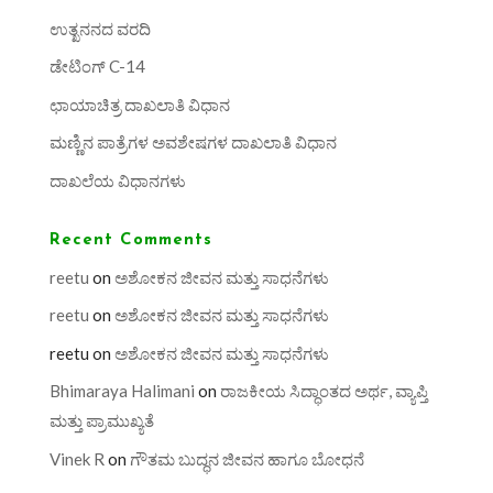
ಉತ್ಖನನದ ವರದಿ
ಡೇಟಿಂಗ್ C-14
ಛಾಯಾಚಿತ್ರ ದಾಖಲಾತಿ ವಿಧಾನ
ಮಣ್ಣಿನ ಪಾತ್ರೆಗಳ ಅವಶೇಷಗಳ ದಾಖಲಾತಿ ವಿಧಾನ
ದಾಖಲೆಯ ವಿಧಾನಗಳು
Recent Comments
reetu
on
ಅಶೋಕನ ಜೀವನ ಮತ್ತು ಸಾಧನೆಗಳು
reetu
on
ಅಶೋಕನ ಜೀವನ ಮತ್ತು ಸಾಧನೆಗಳು
reetu
on
ಅಶೋಕನ ಜೀವನ ಮತ್ತು ಸಾಧನೆಗಳು
Bhimaraya Halimani
on
ರಾಜಕೀಯ ಸಿದ್ಧಾಂತದ ಅರ್ಥ, ವ್ಯಾಪ್ತಿ
ಮತ್ತು ಪ್ರಾಮುಖ್ಯತೆ
Vinek R
on
ಗೌತಮ ಬುದ್ಧನ ಜೀವನ ಹಾಗೂ ಬೋಧನೆ