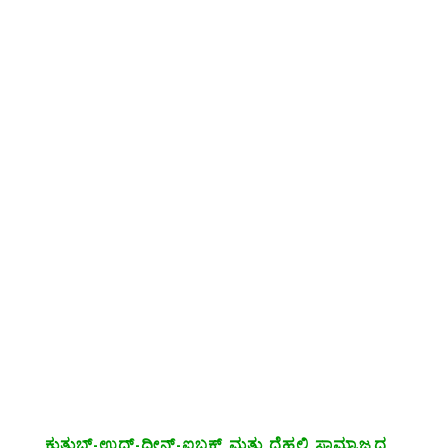
ಕುತುಬ್-ಉದ್-ದೀನ್-ಐಬಕ್ ಮತ್ತು ದೆಹಲಿ ಸಾಮ್ರಾಜ್ಯದ