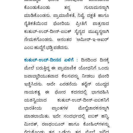
ಕೊಂಡುಕೊಂಡು ತನ್ನ ಗುಲಾಮನನ್ನಾಗಿ
ಮಾಡಿಕೊಂಡನು. ಪ್ರಾಮಾಣಿಕತೆ, ನಿಷ್ಠೆ, ದಕ್ಷತೆ ಹಾಗೂ
ನೈತಿಕತೆಯಿಂದ ಘೋರಿಯ ಪ್ರೀತಿಗೆ ಪಾತ್ರನಾದ
ಕುತುಬ್-ಉದ್-ದೀನ್-ಐಬಕ್ ಸೈನ್ಯದ ಮುಖ್ಯಸ್ಥನಾಗಿ
ನೇಮಕಗೊಂಡನು. ಆನಂತರ ʻಅಮೀರ್-ಇ-ಆಖರ್’
ಎಂಬ ಹುದ್ದೆಗೆ ಭಡ್ತಿ ಪಡೆದನು.
ಕುತುಬ್-ಉದ್-ದೀನನ ಏಳಿಗೆ :
ದಿನದಿಂದ ದಿನಕ್ಕೆ
ಮೇಲೆ ಬರುತ್ತಿದ್ದ ಈ ಪ್ರಾಮಾಣಿಕ ಯೋಧನಿಗೆ ಒಂದು
ಜವಾಬ್ದಾರಿಯುತವಾದ ಕೆಲಸವನ್ನು ನೀಡಲು ಘೋರಿ
ಇಚ್ಚಿಸಿದನು. ಅದೇ ಎರಡನೆಯ ತರೈನ್ ಯುದ್ಧದ
ನಾಯಕತ್ವ ಈ ಘೋರ ಕದನದಲ್ಲಿ ಭಾಗವಹಿಸಿ
ಯಶಸ್ವಿಯಾದ ಕುತುಬ್-ಉದ್-ದೀನ್-ಐಬಕನಿಗೆ
ಭಾರತೀಯ ಪ್ರಾಂತಗಳ ಮೇಲ್ವಿಚಾರಕನನ್ನಾಗಿ
ಮಾಡಲಾಯಿತು. ಇದೇ ಸಂದರ್ಭದಲ್ಲಿ ಐಬಕ್ ಹನ್ನಿ,
ಮೀರತ್, ರಣಥಂಬೂರ್ ಹಾಗೂ ಕೋಹಿಲ್‌ಗಳನ್ನು
ಗೆದ್ದುಕೊಂಡು ತನ್ನ ಒಡೆಯ ತನ್ನ ಮೇಲೆ ಇಟ್ಟಿದ್ದ