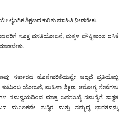
ಯೇ ಲೈಂಗಿಕ ಶಿಕ್ಷಣದ ಕುರಿತು ಮಾಹಿತಿ ನೀಡಬೇಕು.
ರಿಗೆ ಸೂಕ್ತ ವಸತಿಯೋಜನೆ, ಮಕ್ಕಳ ಪೌಷ್ಟಿಕಾಂಶ ಲಸಿಕೆ
ು ಮಾಡಬೇಕು.
ಣವು ಸರ್ಕಾರದ ಹೊಣೆಗಾರಿಕೆಯಷ್ಟೇ ಅಲ್ಲದೆ ಪ್ರತಿಯೊಬ್ಬ
 ಕುಟುಂಬ ಯೋಜನೆ, ಮಹಿಳಾ ಶಿಕ್ಷಣ, ಆರೋಗ್ಯ ಸೇವೆಗಳು
ುಗಳ ಸಮನ್ವಯದಿಂದ ಮಾತ್ರ ಜನಸಂಖ್ಯೆ ಸಮಸ್ಯೆಗೆ ಶಾಶ್ವತ
ಂಬದ ಮೂಲಕವೇ ಸುಸ್ಥಿರ ಮತ್ತು ಸಮೃದ್ಧ ಭಾರತವನ್ನು