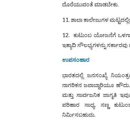
ದೊರೆಯುವಂತೆ ಮಾಡಬೇಕು.
11. ಶಾಲಾ ಕಾಲೇಜುಗಳ ಮಟ್ಟದಲ್ಲಿ
12. ಕುಟುಂಬ ಯೋಜನೆಗೆ ಒಳಗಾದವ
ಇತ್ಯಾದಿ ಸೌಲಭ್ಯಗಳನ್ನು ಸರ್ಕಾರವ
ಉಪಸಂಹಾರ
ಭಾರತದಲ್ಲಿ ಜನಸಂಖ್ಯೆ ನಿಯಂತ್ರ
ನಾಗರಿಕನ ಜವಾಬ್ದಾರಿಯೂ ಹೌದು.
ಮತ್ತು ಸಾರ್ವಜನಿಕ ಜಾಗೃತಿ ಇವ
ಪರಿಹಾರ ಸಾಧ್ಯ. ಸಣ್ಣ ಕುಟು
ನಿರ್ಮಿಸಬಹುದು.