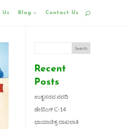
 Us
Blog
Contact Us
Search
Recent
Posts
ಉತ್ಖನನದ ವರದಿ
ಡೇಟಿಂಗ್ C-14
ಛಾಯಾಚಿತ್ರ ದಾಖಲಾತಿ