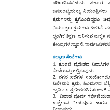
ಪರಿಣಮಿಸಬಹುದು. ಸರ್ಕಾರ ಸ
ಜನಸಂಖ್ಯೆಯನ್ನು ನಿಯಂತ್ರಿಸಲು 
ಕ್ರಮಗಳನ್ನು ಕೈಗೊಂಡಿದ್ದರೂ ಅ
ನಿಯಂತ್ರಣ ಕ್ರಮಗಳು ಹೀಗಿವೆ. ಮಹ
ಲೈಂಗಿಕ ಶಿಕ್ಷಣ, ಜನಿಸುವ ಮಕ್ಕಳ 
ಕೇಂದ್ರಗಳ ಸ್ಥಾಪನೆ, ಸಾರ್ವಜನಿಕರಲ
ಕಲ್ಯಾಣ ಸೇವೆಗಳು
ಕೊಳಚೆ ಪ್ರದೇಶದ ನಿವಾಸಿಗ
ಸೇವೆಯನ್ನು ಕಲ್ಪಿಸುವುದು.
ನಗರ ಸಭೆಗಳ ಸಹಯೋಗದೊಂದಿ
ವಿಲೇವಾರಿ ಕ್ರಮ, ಹಿಂದುಳಿದ ಬೆಟ
ಗ್ರಾಮೀಣ ಪ್ರದೇಶಗಳಿಗೆ ಸಂಚಾರ
ವಿವಾಹ ಪೂರ್ವ ಗರ್ಭಿಣಿಯರಾ
ಉತ್ತೇಜನ ನೀಡುವುದು ಹಾಗೂ ಸು
ನೀಡುವುದು.