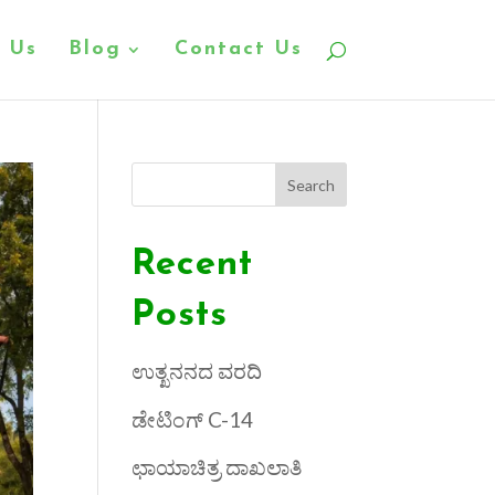
 Us
Blog
Contact Us
Search
Recent
Posts
ಉತ್ಖನನದ ವರದಿ
ಡೇಟಿಂಗ್ C-14
ಛಾಯಾಚಿತ್ರ ದಾಖಲಾತಿ