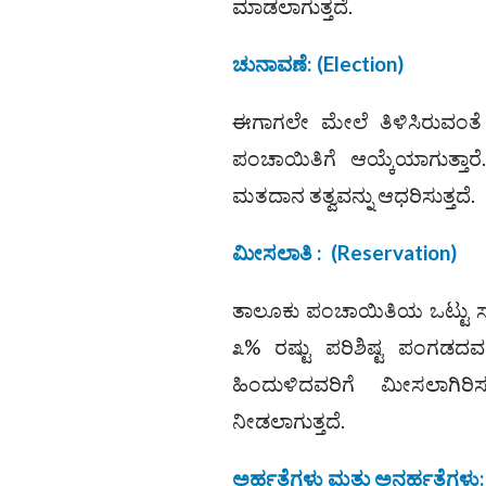
ಮಾಡಲಾಗುತ್ತದೆ.
ಚುನಾವಣೆ
: (
Election)
ಈಗಾಗಲೇ ಮೇಲೆ ತಿಳಿಸಿರುವಂತೆ 
ಪಂಚಾಯಿತಿಗೆ ಆಯ್ಕೆಯಾಗುತ್ತಾ
ಮತದಾನ ತತ್ವವನ್ನು ಆಧರಿಸುತ್ತದೆ.
ಮೀಸಲಾತಿ
:
(Reservation)
ತಾಲೂಕು ಪಂಚಾಯಿತಿಯ ಒಟ್ಟು ಸ್ಥಾ
೩% ರಷ್ಟು ಪರಿಶಿಷ್ಟ ಪಂಗಡದವ
ಹಿಂದುಳಿದವರಿಗೆ ಮೀಸಲಾಗಿರ
ನೀಡಲಾಗುತ್ತದೆ.
ಅರ್ಹತೆಗಳು ಮತ್ತು ಅನರ್ಹತೆಗಳು
: