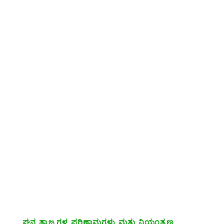
ಘನ ತ್ಯಾಜ್ಯಗಳ ಪರಿಣಾಮಗಳು ಮತ್ತು ನಿಯಂತ್ರಣ