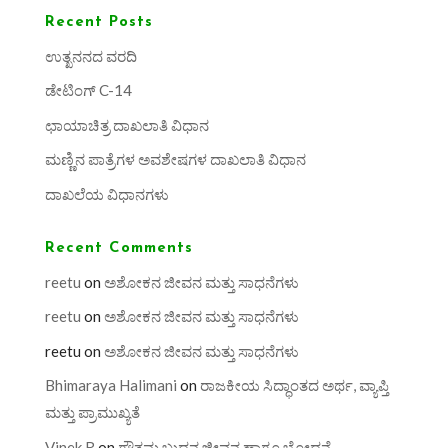
Recent Posts
ಉತ್ಖನನದ ವರದಿ
ಡೇಟಿಂಗ್ C-14
ಛಾಯಾಚಿತ್ರ ದಾಖಲಾತಿ ವಿಧಾನ
ಮಣ್ಣಿನ ಪಾತ್ರೆಗಳ ಅವಶೇಷಗಳ ದಾಖಲಾತಿ ವಿಧಾನ
ದಾಖಲೆಯ ವಿಧಾನಗಳು
Recent Comments
reetu
on
ಅಶೋಕನ ಜೀವನ ಮತ್ತು ಸಾಧನೆಗಳು
reetu
on
ಅಶೋಕನ ಜೀವನ ಮತ್ತು ಸಾಧನೆಗಳು
reetu
on
ಅಶೋಕನ ಜೀವನ ಮತ್ತು ಸಾಧನೆಗಳು
Bhimaraya Halimani
on
ರಾಜಕೀಯ ಸಿದ್ಧಾಂತದ ಅರ್ಥ, ವ್ಯಾಪ್ತಿ
ಮತ್ತು ಪ್ರಾಮುಖ್ಯತೆ
Vinek R
on
ಗೌತಮ ಬುದ್ಧನ ಜೀವನ ಹಾಗೂ ಬೋಧನೆ