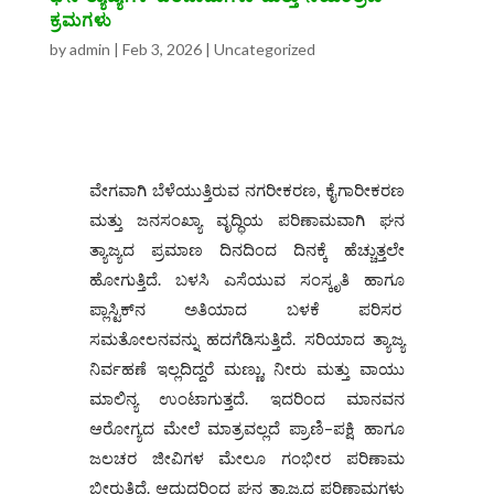
ಕ್ರಮಗಳು
by
admin
|
Feb 3, 2026
|
Uncategorized
ವೇಗವಾಗಿ ಬೆಳೆಯುತ್ತಿರುವ ನಗರೀಕರಣ, ಕೈಗಾರೀಕರಣ
ಮತ್ತು ಜನಸಂಖ್ಯಾ ವೃದ್ಧಿಯ ಪರಿಣಾಮವಾಗಿ ಘನ
ತ್ಯಾಜ್ಯದ ಪ್ರಮಾಣ ದಿನದಿಂದ ದಿನಕ್ಕೆ ಹೆಚ್ಚುತ್ತಲೇ
ಹೋಗುತ್ತಿದೆ. ಬಳಸಿ ಎಸೆಯುವ ಸಂಸ್ಕೃತಿ ಹಾಗೂ
ಪ್ಲಾಸ್ಟಿಕ್‌ನ ಅತಿಯಾದ ಬಳಕೆ ಪರಿಸರ
ಸಮತೋಲನವನ್ನು ಹದಗೆಡಿಸುತ್ತಿದೆ. ಸರಿಯಾದ ತ್ಯಾಜ್ಯ
ನಿರ್ವಹಣೆ ಇಲ್ಲದಿದ್ದರೆ ಮಣ್ಣು, ನೀರು ಮತ್ತು ವಾಯು
ಮಾಲಿನ್ಯ ಉಂಟಾಗುತ್ತದೆ. ಇದರಿಂದ ಮಾನವನ
ಆರೋಗ್ಯದ ಮೇಲೆ ಮಾತ್ರವಲ್ಲದೆ ಪ್ರಾಣಿ–ಪಕ್ಷಿ ಹಾಗೂ
ಜಲಚರ ಜೀವಿಗಳ ಮೇಲೂ ಗಂಭೀರ ಪರಿಣಾಮ
ಬೀರುತ್ತಿದೆ. ಆದುದರಿಂದ ಘನ ತ್ಯಾಜ್ಯದ ಪರಿಣಾಮಗಳು