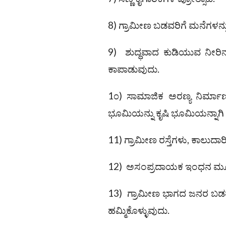
8) ಗ್ರಾಮೀಣ ಬಡವರಿಗೆ ಮನೆಗಳನ್ನು
9) ಶುದ್ಧವಾದ ಕುಡಿಯುವ ನೀರಿ
ಕಾಪಾಡುವುದು.
1೦) ಸಾಮಾಜಿಕ ಅರಣ್ಯ ನಿರ್ಮಾಣ
ಭೂಮಿಯನ್ನು ಕೃಷಿ ಭೂಮಿಯನ್ನಾಗಿ 
11) ಗ್ರಾಮೀಣ ರಸ್ತೆಗಳು, ಕಾಲುದಾರ
12) ಅಸಂಪ್ರದಾಯಕ ಇಂಧನ ಮೂಲಗಳ
13) ಗ್ರಾಮೀಣ ಭಾಗದ ಜನರ ಬಡತನ
ಹಮ್ಮಿಕೊಳ್ಳುವುದು.