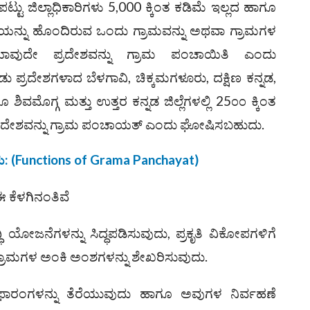
ು ಜಿಲ್ಲಾಧಿಕಾರಿಗಳು 5,000 ಕ್ಕಿಂತ ಕಡಿಮೆ ಇಲ್ಲದ ಹಾಗೂ
ಂಖ್ಯೆಯನ್ನು ಹೊಂದಿರುವ ಒಂದು ಗ್ರಾಮವನ್ನು ಅಥವಾ ಗ್ರಾಮಗಳ
ಾವುದೇ ಪ್ರದೇಶವನ್ನು ಗ್ರಾಮ ಪಂಚಾಯಿತಿ ಎಂದು
್ರದೇಶಗಳಾದ ಬೆಳಗಾವಿ, ಚಿಕ್ಕಮಗಳೂರು, ದಕ್ಷಿಣ ಕನ್ನಡ,
ಮೊಗ್ಗ ಮತ್ತು ಉತ್ತರ ಕನ್ನಡ ಜಿಲ್ಲೆಗಳಲ್ಲಿ 25೦೦ ಕ್ಕಿಂತ
ಪ್ರದೇಶವನ್ನು ಗ್ರಾಮ ಪಂಚಾಯತ್‌ ಎಂದು ಘೋಷಿಸಬಹುದು.
ು
: (
Functions of Grama Panchayat)
 ಕೆಳಗಿನಂತಿವೆ
 ಯೋಜನೆಗಳನ್ನು ಸಿದ್ಧಪಡಿಸುವುದು, ಪ್ರಕೃತಿ ವಿಕೋಪಗಳಿಗೆ
್ರಾಮಗಳ ಅಂಕಿ ಅಂಶಗಳನ್ನು ಶೇಖರಿಸುವುದು.
ಫಾರಂಗಳನ್ನು ತೆರೆಯುವುದು ಹಾಗೂ ಅವುಗಳ ನಿರ್ವಹಣೆ