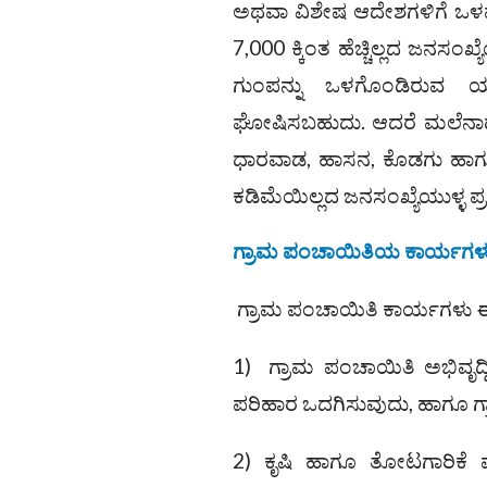
ಅಥವಾ ವಿಶೇಷ ಆದೇಶಗಳಿಗೆ ಒಳಪಟ್ಟ
7,000 ಕ್ಕಿಂತ ಹೆಚ್ಚಿಲ್ಲದ ಜನಸ
ಗುಂಪನ್ನು ಒಳಗೊಂಡಿರುವ ಯ
ಘೋಷಿಸಬಹುದು. ಆದರೆ ಮಲೆನಾಡು ಪ
ಧಾರವಾಡ, ಹಾಸನ, ಕೊಡಗು ಹಾಗೂ ಶಿವ
ಕಡಿಮೆಯಿಲ್ಲದ ಜನಸಂಖ್ಯೆಯುಳ್ಳ 
ಗ್ರಾಮ ಪಂಚಾಯಿತಿಯ ಕಾರ್ಯಗಳ
ಗ್ರಾಮ ಪಂಚಾಯಿತಿ ಕಾರ್ಯಗಳು ಈ
1) ಗ್ರಾಮ ಪಂಚಾಯಿತಿ ಅಭಿವೃದ್ಧಿ
ಪರಿಹಾರ ಒದಗಿಸುವುದು, ಹಾಗೂ ಗ
2) ಕೃಷಿ ಹಾಗೂ ತೋಟಗಾರಿಕೆ 