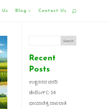
 Us
Blog
Contact Us
Search
Recent
Posts
ಉತ್ಖನನದ ವರದಿ
ಡೇಟಿಂಗ್ C-14
ಛಾಯಾಚಿತ್ರ ದಾಖಲಾತಿ