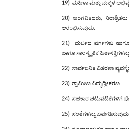
19) ಮಹಿಳಾ ಮತ್ತು ಮಕ್ಕಳ ಅಭಿವೃದ್
20) ಅಂಗವಿಕಲರು, ನಿರಾಶ್ರಿತರ
ಆರಂಭಿಸುವುದು.
21) ದುರ್ಬಲ ವರ್ಗಗಳು ಹಾಗೂ ಪ
ಹಾಗೂ ಸಾಂಸ್ಕೃತಿಕ ಹಿತಾಸಕ್ತಿಗಳನ್
22) ಸಾರ್ವಜನಿಕ ವಿತರಣಾ ವ್ಯವಸ್ಥ
23) ಗ್ರಾಮೀಣ ವಿದ್ಯುದ್ಧೀಕರಣ
24) ಸಹಕಾರ ಚಟುವಟಿಕೆಗಳಿಗೆ ಪ್ರ
25) ಸಂತೆಗಳನ್ನು ಏರ್ಪಡಿಸುವುದು 
26) ಗ್ರಂಥಾಲಯಗಳ ಹಾಗೂ ವಾಚ