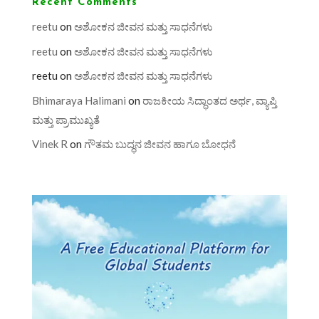
Recent Comments
reetu
on
ಅಶೋಕನ ಜೀವನ ಮತ್ತು ಸಾಧನೆಗಳು
reetu
on
ಅಶೋಕನ ಜೀವನ ಮತ್ತು ಸಾಧನೆಗಳು
reetu
on
ಅಶೋಕನ ಜೀವನ ಮತ್ತು ಸಾಧನೆಗಳು
Bhimaraya Halimani
on
ರಾಜಕೀಯ ಸಿದ್ಧಾಂತದ ಅರ್ಥ, ವ್ಯಾಪ್ತಿ
ಮತ್ತು ಪ್ರಾಮುಖ್ಯತೆ
Vinek R
on
ಗೌತಮ ಬುದ್ಧನ ಜೀವನ ಹಾಗೂ ಬೋಧನೆ