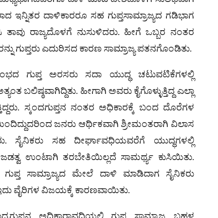
ತರಾದ ಇನ್ನಿತರ ದಾಳಿಕಾರರೂ ಸಹ ಗುಪ್ತಸಾಮ್ರಾಜ್ಯದ ಗಡಿಭಾಗ
ಿಸಿ ತಾವು ರಾಜ್ಯದೊಳಗೆ ನುಸುಳಿದರು. ಹೀಗೆ ಒಬ್ಬರ ನಂತರ
ರನ್ನು ಗುಪ್ತರು ಎದುರಿಸದ ಕಾರಣ ಸಾಮ್ರಾಜ್ಯ ಪತನಗೊಂಡಿತು.
ಂಭದ ಗುಪ್ತ ಅರಸರು ಸದಾ ಯುದ್ಧ ಚಟುವಟಿಕೆಗಳಲ್ಲಿ
ಯಂತ ಬಲಿಷ್ಠವಾಗಿದ್ದಿತು. ಹೀಗಾಗಿ ಅವರು ಕೈಗೊಳ್ಳುತ್ತಿದ್ದ ಎಲ್ಲಾ
್ತಿದ್ದರು. ಸ್ಕಂದಗುಪ್ತನ ನಂತರ ಅಧಿಕಾರಕ್ಕೆ ಬಂದ ದೊರೆಗಳ
್ಷೆಯಿಂದಿದ್ದುದರಿಂದ ಜನರು ಆರ್ಥಿಕವಾಗಿ ಶ್ರೀಮಂತರಾಗಿ ವಿಲಾಸ
ು. ಸೈನಿಕರು ಸಹ ದೀರ್ಘಾವಧಿಯವರೆಗೆ ಯುದ್ಧಗಳಲ್ಲಿ
 ಜಡತ್ವ ಉಂಟಾಗಿ ತರಬೇತಿಯಿಲ್ಲದೆ ಸಾಮರ್ಥ್ಯ ಕುಸಿಯಿತು.
ುಪ್ತ ಸಾಮ್ರಾಜ್ಯದ ಮೇಲೆ ದಾಳಿ ಮಾಡಿದಾಗ ಸೈನಿಕರು
. ಇದು ವೈರಿಗಳ ವಿಜಯಕ್ಕೆ ಕಾರಣವಾಯಿತು.
ರಗುಪ್ತನ ಅಧಿಕಾರಾವಧಿಯಲ್ಲಿ ಗುಪ್ತ ಸಾಮ್ರಾಜ್ಯ ಬಹಳ