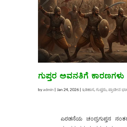
ಗುಪ್ತರ ಅವನತಿಗೆ ಕಾರಣಗಳು
by
admin
|
Jan 24, 2026
|
ಇತಿಹಾಸ
,
ಗುಪ್ತರು
,
ಪ್ರಾಚೀನ ಭ
ಎರಡನೆಯ ಚಂದ್ರಗುಪ್ತನ ನಂತರ ಕ