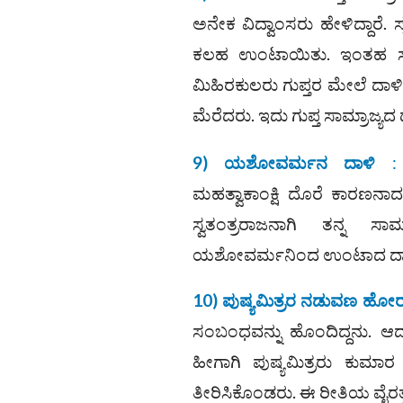
ಅನೇಕ ವಿದ್ವಾಂಸರು ಹೇಳಿದ್ದಾರೆ.
ಕಲಹ ಉಂಟಾಯಿತು. ಇಂತಹ ಸ
ಮಿಹಿರಕುಲರು ಗುಪ್ತರ ಮೇಲೆ ದಾಳ
ಮೆರೆದರು. ಇದು ಗುಪ್ತ ಸಾಮ್ರಾಜ್ಯ
9) ಯಶೋವರ್ಮನ ದಾಳಿ
:
ಮಹತ್ವಾಕಾಂಕ್ಷಿ ದೊರೆ ಕಾರಣನಾದನು
ಸ್ವತಂತ್ರರಾಜನಾಗಿ ತನ್ನ ಸಾಮ
ಯಶೋವರ್ಮನಿಂದ ಉಂಟಾದ ದಾಳಿಯಿ
10) ಪುಷ್ಯಮಿತ್ರರ ನಡುವಣ ಹೋ
ಸಂಬಂಧವನ್ನು ಹೊಂದಿದ್ದನು. ಆದ
ಹೀಗಾಗಿ ಪುಷ್ಯಮಿತ್ರರು ಕುಮಾ
ತೀರಿಸಿಕೊಂಡರು. ಈ ರೀತಿಯ ವೈರತ್