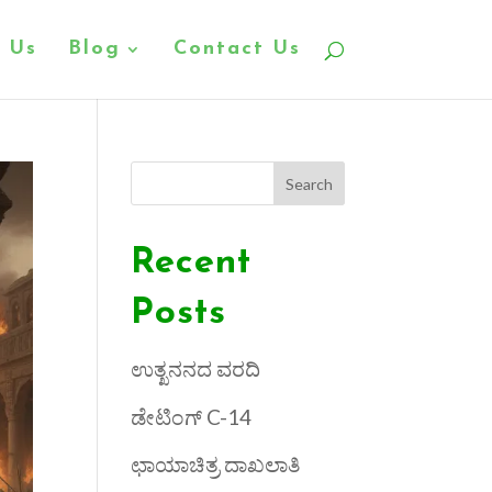
 Us
Blog
Contact Us
Search
Recent
Posts
ಉತ್ಖನನದ ವರದಿ
ಡೇಟಿಂಗ್ C-14
ಛಾಯಾಚಿತ್ರ ದಾಖಲಾತಿ