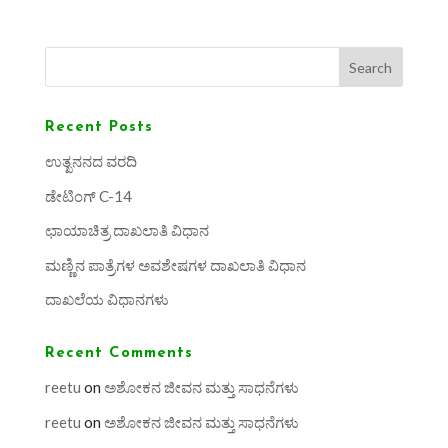
Search
Recent Posts
ಉತ್ಖನನದ ವರದಿ
ಡೇಟಿಂಗ್ C-14
ಛಾಯಾಚಿತ್ರ ದಾಖಲಾತಿ ವಿಧಾನ
ಮಣ್ಣಿನ ಪಾತ್ರೆಗಳ ಅವಶೇಷಗಳ ದಾಖಲಾತಿ ವಿಧಾನ
ದಾಖಲೆಯ ವಿಧಾನಗಳು
Recent Comments
reetu
on
ಅಶೋಕನ ಜೀವನ ಮತ್ತು ಸಾಧನೆಗಳು
reetu
on
ಅಶೋಕನ ಜೀವನ ಮತ್ತು ಸಾಧನೆಗಳು