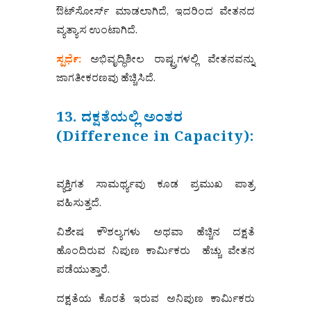
ಔಟ್‌ಸೋರ್ಸ್ ಮಾಡಲಾಗಿದೆ, ಇದರಿಂದ ವೇತನದ
ವ್ಯತ್ಯಾಸ ಉಂಟಾಗಿದೆ.
ಸ್ಪರ್ಧೆ:
ಅಭಿವೃದ್ಧಿಶೀಲ ರಾಷ್ಟ್ರಗಳಲ್ಲಿ ವೇತನವನ್ನು
ಜಾಗತೀಕರಣವು ಹೆಚ್ಚಿಸಿದೆ.
13. ದಕ್ಷತೆಯಲ್ಲಿ ಅಂತರ
(Difference in Capacity):
ವ್ಯಕ್ತಿಗತ ಸಾಮರ್ಥ್ಯವು ಕೂಡ ಪ್ರಮುಖ ಪಾತ್ರ
ವಹಿಸುತ್ತದೆ.
ವಿಶೇಷ ಕೌಶಲ್ಯಗಳು ಅಥವಾ ಹೆಚ್ಚಿನ ದಕ್ಷತೆ
ಹೊಂದಿರುವ ನಿಪುಣ ಕಾರ್ಮಿಕರು ಹೆಚ್ಚು ವೇತನ
ಪಡೆಯುತ್ತಾರೆ.
ದಕ್ಷತೆಯ ಕೊರತೆ ಇರುವ ಅನಿಪುಣ ಕಾರ್ಮಿಕರು