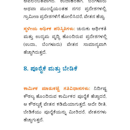
ಅವಲಂಬಿತವಾಗಿದೆ. ಉದಾಹರಣೆಗೆ, ಬೆಂಗಳೂರು
ಅಥವಾ ಮುಂಬೈಯಂತಹ ನಗರ ಪ್ರದೇಶಗಳಲ್ಲಿ,
ಗ್ರಾಮೀಣ ಪ್ರದೇಶಗಳಿಗೆ ಹೋಲಿಸಿದರೆ, ವೇತನ ಹೆಚ್ಚು.
ಸ್ಥಳೀಯ ಆರ್ಥಿಕ ಪರಿಸ್ಥಿತಿಗಳು:
ಚುರುಕು ಆರ್ಥಿಕತೆ
ಮತ್ತು ಉದ್ಯಮ ವೃದ್ಧಿ ಹೊಂದಿರುವ ಪ್ರದೇಶಗಳಲ್ಲಿ
(ಉದಾ., ಬೆಂಗಳೂರು) ವೇತನ ಸಾಮಾನ್ಯವಾಗಿ
ಹೆಚ್ಚಾಗಿರುತ್ತದೆ.
8. ಪೂರೈಕೆ ಮತ್ತು ಬೇಡಿಕೆ
ಕಾರ್ಮಿಕ ಮಾರುಕಟ್ಟೆ ಗತಿವಿಧಾನಗಳು:
ನಿರ್ದಿಷ್ಟ
ಕೌಶಲ್ಯ ಹೊಂದಿರುವ ಕಾರ್ಮಿಕರ ಪೂರೈಕೆ ಹೆಚ್ಚಾದರೆ,
ಆ ಕೌಶಲ್ಯಕ್ಕೆ ವೇತನ ಕಡಿಮೆಯಾಗುತ್ತದೆ. ಅದೇ ರೀತಿ,
ಬೇಡಿಕೆಯು ಪೂರೈಕೆಯನ್ನು ಮೀರಿದರೆ, ವೇತನಗಳು
ಹೆಚ್ಚಾಗುತ್ತದೆ.