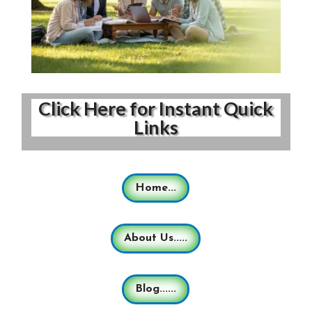
Click Here for Instant Quick
Links
Home...
About Us.....
Blog......