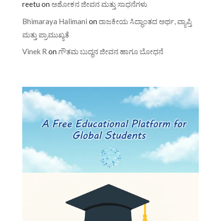
reetu
on
ಅಶೋಕನ ಜೀವನ ಮತ್ತು ಸಾಧನೆಗಳು
Bhimaraya Halimani
on
ರಾಜಕೀಯ ಸಿದ್ಧಾಂತದ ಅರ್ಥ, ವ್ಯಾಪ್ತಿ
ಮತ್ತು ಪ್ರಾಮುಖ್ಯತೆ
Vinek R
on
ಗೌತಮ ಬುದ್ಧನ ಜೀವನ ಹಾಗೂ ಬೋಧನೆ