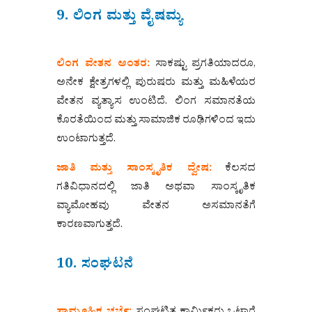
9. ಲಿಂಗ ಮತ್ತು ವೈಷಮ್ಯ
ಲಿಂಗ ವೇತನ ಅಂತರ:
ಸಾಕಷ್ಟು ಪ್ರಗತಿಯಾದರೂ,
ಅನೇಕ ಕ್ಷೇತ್ರಗಳಲ್ಲಿ ಪುರುಷರು ಮತ್ತು ಮಹಿಳೆಯರ
ವೇತನ ವ್ಯತ್ಯಾಸ ಉಂಟಿದೆ. ಲಿಂಗ ಸಮಾನತೆಯ
ಕೊರತೆಯಿಂದ ಮತ್ತು ಸಾಮಾಜಿಕ ರೂಢಿಗಳಿಂದ ಇದು
ಉಂಟಾಗುತ್ತದೆ.
ಜಾತಿ ಮತ್ತು ಸಾಂಸ್ಕೃತಿಕ ದ್ವೇಷ:
ಕೆಲಸದ
ಗತಿವಿಧಾನದಲ್ಲಿ ಜಾತಿ ಅಥವಾ ಸಾಂಸ್ಕೃತಿಕ
ವ್ಯಾಮೋಹವು ವೇತನ ಅಸಮಾನತೆಗೆ
ಕಾರಣವಾಗುತ್ತದೆ.
10. ಸಂಘಟನೆ