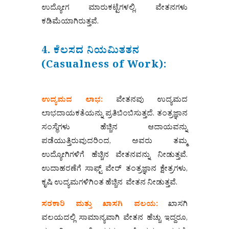
ಉದ್ಯೋಗ ಮಾರುಕಟ್ಟೆಗಳಲ್ಲಿ, ವೇತನಗಳು
ಕಡಿಮೆಯಾಗಿರುತ್ತವೆ.
4. ಕೆಲಸದ ನಿಯಮಿತತನ
(Casualness of Work):
ಉದ್ಯಮದ ಲಾಭ:
ವೇತನವು ಉದ್ಯಮದ
ಲಾಭದಾಯಕತೆಯನ್ನು ಪ್ರತಿಬಿಂಬಿಸುತ್ತದೆ. ತಂತ್ರಜ್ಞಾನ
ಸಂಸ್ಥೆಗಳು ಹೆಚ್ಚಿನ ಆದಾಯವನ್ನು
ಪಡೆಯುತ್ತಿರುವುದರಿಂದ, ಅವರು ತಮ್ಮ
ಉದ್ಯೋಗಿಗಳಿಗೆ ಹೆಚ್ಚಿನ ವೇತನವನ್ನು ನೀಡುತ್ತವೆ.
ಉದಾಹರಣೆಗೆ ಸಾಫ್ಟ್‌ ವೇರ್‌ ತಂತ್ರಜ್ಞಾನ ಕ್ಷೇತ್ರಗಳು,
ಕೃಷಿ ಉದ್ಯಮಗಳಿಗಿಂತ ಹೆಚ್ಚಿನ ವೇತನ ನೀಡುತ್ತವೆ.
ಸರಕಾರಿ ಮತ್ತು ಖಾಸಗಿ ವಲಯ:
ಖಾಸಗಿ
ವಲಯದಲ್ಲಿ ಸಾಮಾನ್ಯವಾಗಿ ವೇತನ ಹೆಚ್ಚು ಇದ್ದರೂ,