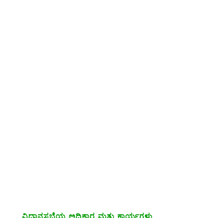
ವಿಧಾನಸಭೆಯ ಅಧಿಕಾರ ಮತ್ತು ಕಾರ್ಯಗಳು