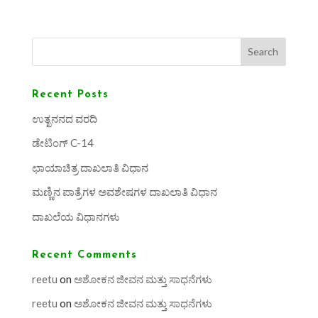
Search
Recent Posts
ಉತ್ಖನನದ ವರದಿ
ಡೇಟಿಂಗ್ C-14
ಛಾಯಾಚಿತ್ರ ದಾಖಲಾತಿ ವಿಧಾನ
ಮಣ್ಣಿನ ಪಾತ್ರೆಗಳ ಅವಶೇಷಗಳ ದಾಖಲಾತಿ ವಿಧಾನ
ದಾಖಲೆಯ ವಿಧಾನಗಳು
Recent Comments
reetu
on
ಅಶೋಕನ ಜೀವನ ಮತ್ತು ಸಾಧನೆಗಳು
reetu
on
ಅಶೋಕನ ಜೀವನ ಮತ್ತು ಸಾಧನೆಗಳು