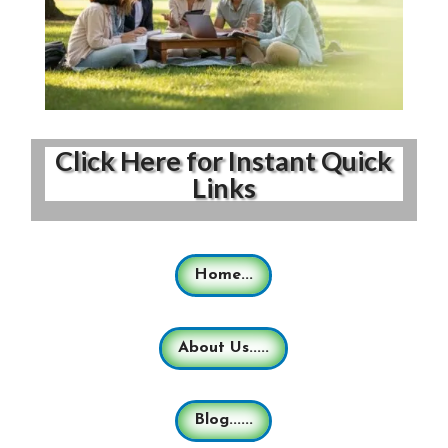
Click Here for Instant Quick
Links
Home...
About Us.....
Blog......