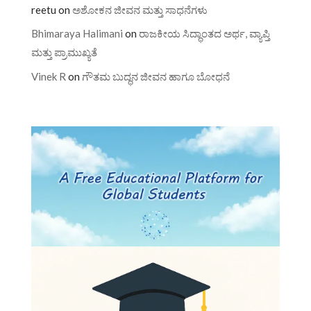
reetu
on
ಅಶೋಕನ ಜೀವನ ಮತ್ತು ಸಾಧನೆಗಳು
Bhimaraya Halimani
on
ರಾಜಕೀಯ ಸಿದ್ಧಾಂತದ ಅರ್ಥ, ವ್ಯಾಪ್ತಿ
ಮತ್ತು ಪ್ರಾಮುಖ್ಯತೆ
Vinek R
on
ಗೌತಮ ಬುದ್ಧನ ಜೀವನ ಹಾಗೂ ಬೋಧನೆ