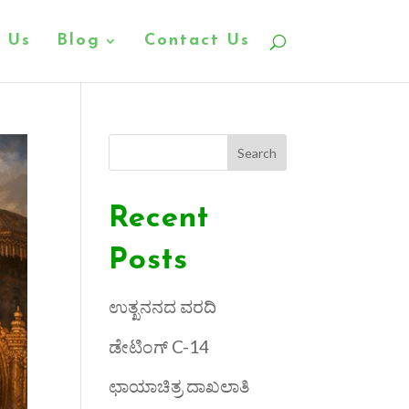
 Us
Blog
Contact Us
Search
Recent
Posts
ಉತ್ಖನನದ ವರದಿ
ಡೇಟಿಂಗ್ C-14
ಛಾಯಾಚಿತ್ರ ದಾಖಲಾತಿ