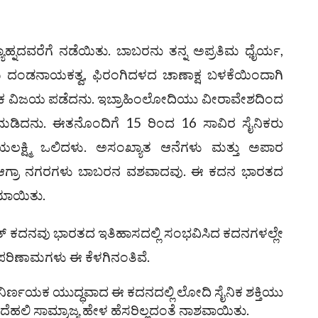
ಹ್ನದವರೆಗೆ ನಡೆಯಿತು. ಬಾಬರನು ತನ್ನ ಅಪ್ರತಿಮ ಧೈರ್ಯ,
ತಮ ದಂಡನಾಯಕತ್ವ, ಫಿರಂಗಿದಳದ ಚಾಣಾಕ್ಷ ಬಳಕೆಯಿಂದಾಗಿ
ಣಾಯಕ ವಿಜಯ ಪಡೆದನು. ಇಬ್ರಾಹಿಂಲೋದಿಯು ವೀರಾವೇಶದಿಂದ
ಡಿದನು. ಈತನೊಂದಿಗೆ 15 ರಿಂದ 16 ಸಾವಿರ ಸೈನಿಕರು
ಿಜಯಲಕ್ಷ್ಮಿ ಒಲಿದಳು. ಅಸಂಖ್ಯಾತ ಆನೆಗಳು ಮತ್ತು ಅಪಾರ
್ತು ಆಗ್ರಾ ನಗರಗಳು ಬಾಬರನ ವಶವಾದವು. ಈ ಕದನ ಭಾರತದ
ಯಾಯಿತು.
 ಕದನವು ಭಾರತದ ಇತಿಹಾಸದಲ್ಲಿ ಸಂಭವಿಸಿದ ಕದನಗಳಲ್ಲೇ
ಪರಿಣಾಮಗಳು ಈ ಕೆಳಗಿನಂತಿವೆ.
ನಿರ್ಣಯಕ ಯುದ್ಧವಾದ ಈ ಕದನದಲ್ಲಿ ಲೋದಿ ಸೈನಿಕ ಶಕ್ತಿಯು
ೆಹಲಿ ಸಾಮ್ರಾಜ್ಯ ಹೇಳ ಹೆಸರಿಲ್ಲದಂತೆ ನಾಶವಾಯಿತು.