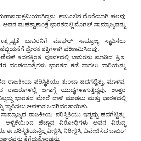
 ಮಹಾಪರಾಕ್ರಮಿಯಾಗಿದ್ದನು. ಕಾಬೂಲಿನ ದೊರೆಯಾಗಿ ಹಲವು
ಅವನ ಮಹತ್ವಾಕಾಂಕ್ಷೆ ಭಾರತದಲ್ಲಿ ಮೊಗಲ್ ಸಾಮ್ರಾಜ್ಯವನ್ನು
ಉತ್ಕೃಷ್ಟತೆ ಬಾಬರನಿಗೆ ಮೊಘಲ್ ಸಾಮ್ರಾಜ್ಯ ಸ್ಥಾಪಿಸಲು
ಬಯಕೆಗೆ ಪ್ರೇರಕ ಶಕ್ತಿಗಳಾಗಿ ಪರಿಣಮಿಸಿದವು.
ಿಪತ್ ಕದನಕ್ಕಿಂತ ಪೂರ್ವದಲ್ಲಿ ಬಾಬರನು ಮಾಡಿದ ಕ್ರಿ.ಶ.
. 1524ರ ದಂಡಯಾತ್ರೆಗಳು ಭಾರತದ ಕಡೆ ಸಾಗಲು ದಾರಿಯನ್ನು
ದ ರಾಜಕೀಯ ಪರಿಸ್ಥಿತಿಯು ತುಂಬಾ ಹದಗೆಟ್ಟಿತ್ತು. ಮಾಳವ,
ರುಗಳಲ್ಲಿ ಆಗಾಗ್ಗೆ ಯುದ್ಧಗಳಾಗುತ್ತಿದ್ದವು. ಉತ್ತರ
ಿಲ್ಲದ್ದು ಭಾರತದ ಮೇಲೆ ದಾಳಿ ಮಾಡಲು ಮತ್ತು ಭಾರತದಲ್ಲಿ
್ನು ಸ್ಥಾಪಿಸಲು ಅವಕಾಶ ಒದಗಿದಂತಾಯಿತು.
 ಸಾಮ್ರಾಜ್ಯದ ರಾಜಕೀಯ ಪರಿಸ್ಥಿತಿಯು ಇನ್ನಷ್ಟು ಹದಗೆಟ್ಟಿತ್ತು.
ಳ್ವಿಕೆಯಿಂದ ಹೆಚ್ಚಾದ ವಿರೋಧಿಗಳು ಅವನ ವಿರುದ್ಧ
ಿಸ್ಥಿತಿಯನ್ನೆಲ್ಲ ವೀಕ್ಷಿಸಿ, ನಿರೀಕ್ಷಿಸಿ, ವಿವೇಚಿಸಿದ ಬಾಬರ್
್ಧಾರವನ್ನು ತೆಗೆದುಕೊಂಡನು.