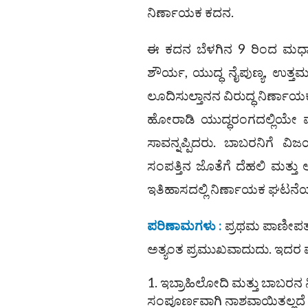
ನಿರ್ಣಾಯಕ ಕದನ.
ಈ ಕದನ ಬೆಳಗಿನ 9 ರಿಂದ ಮಧ್ಯಾ
ಶೌರ್ಯ, ಯುದ್ಧ ನೈಪುಣ್ಯ, ಉತ್
ಲೂದಿಸುಲ್ತಾನನ ವಿರುದ್ಧ ನಿರ್
ಹೋರಾಡಿ ಯುದ್ಧರಂಗದಲ್ಲಿಯೇ ಮ
ಸಾವನ್ನಪ್ಪಿದರು. ಬಾಬರನಿಗೆ ವ
ಸಂಪತ್ತಿನ ಜೊತೆಗೆ ದೆಹಲಿ ಮತ
ಇತಿಹಾಸದಲ್ಲಿ ನಿರ್ಣಾಯಕ ಘಟನೆ
ಪರಿಣಾಮಗಳು :
ಪ್ರಥಮ ಪಾಣೀಪತ್
ಅತ್ಯಂತ ಪ್ರಮುಖವಾದುದು. ಇದರ 
ಇಬ್ರಾಹಿಲೋದಿ ಮತ್ತು ಬಾಬರನ 
ಸಂಪೂರ್ಣವಾಗಿ ನಾಶವಾಯಿತಲ್ಲದೆ ದ