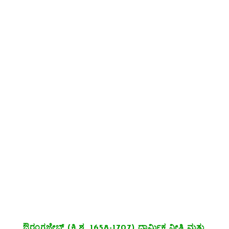
ಔರಂಗಜೇಬ್ (ಕ್ರಿ.ಶ. 1658-1707) ಧಾರ್ಮಿಕ ನೀತಿ ಮತ್ತು