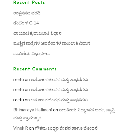
Recent Posts
ಉತ್ಖನನದ ವರದಿ
ಡೇಟಿಂಗ್ C-14
ಛಾಯಾಚಿತ್ರ ದಾಖಲಾತಿ ವಿಧಾನ
ಮಣ್ಣಿನ ಪಾತ್ರೆಗಳ ಅವಶೇಷಗಳ ದಾಖಲಾತಿ ವಿಧಾನ
ದಾಖಲೆಯ ವಿಧಾನಗಳು
Recent Comments
reetu
on
ಅಶೋಕನ ಜೀವನ ಮತ್ತು ಸಾಧನೆಗಳು
reetu
on
ಅಶೋಕನ ಜೀವನ ಮತ್ತು ಸಾಧನೆಗಳು
reetu
on
ಅಶೋಕನ ಜೀವನ ಮತ್ತು ಸಾಧನೆಗಳು
Bhimaraya Halimani
on
ರಾಜಕೀಯ ಸಿದ್ಧಾಂತದ ಅರ್ಥ, ವ್ಯಾಪ್ತಿ
ಮತ್ತು ಪ್ರಾಮುಖ್ಯತೆ
Vinek R
on
ಗೌತಮ ಬುದ್ಧನ ಜೀವನ ಹಾಗೂ ಬೋಧನೆ