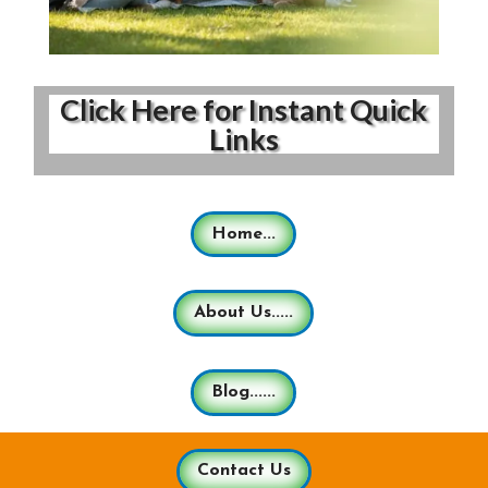
Click Here for Instant Quick
Links
Home...
About Us.....
Blog......
Contact Us