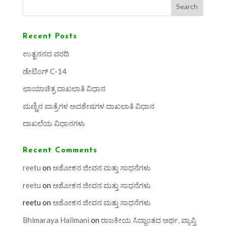
Search
Recent Posts
ಉತ್ಖನನದ ವರದಿ
ಡೇಟಿಂಗ್ C-14
ಛಾಯಾಚಿತ್ರ ದಾಖಲಾತಿ ವಿಧಾನ
ಮಣ್ಣಿನ ಪಾತ್ರೆಗಳ ಅವಶೇಷಗಳ ದಾಖಲಾತಿ ವಿಧಾನ
ದಾಖಲೆಯ ವಿಧಾನಗಳು
Recent Comments
reetu
on
ಅಶೋಕನ ಜೀವನ ಮತ್ತು ಸಾಧನೆಗಳು
reetu
on
ಅಶೋಕನ ಜೀವನ ಮತ್ತು ಸಾಧನೆಗಳು
reetu
on
ಅಶೋಕನ ಜೀವನ ಮತ್ತು ಸಾಧನೆಗಳು
Bhimaraya Halimani
on
ರಾಜಕೀಯ ಸಿದ್ಧಾಂತದ ಅರ್ಥ, ವ್ಯಾಪ್ತಿ