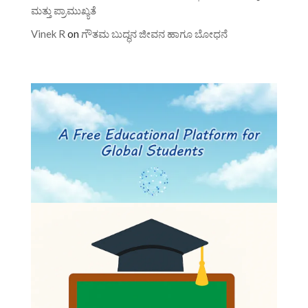
ಮತ್ತು ಪ್ರಾಮುಖ್ಯತೆ
Vinek R
on
ಗೌತಮ ಬುದ್ಧನ ಜೀವನ ಹಾಗೂ ಬೋಧನೆ