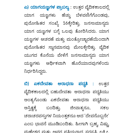
ಎ) ಯಾಗಯಜ್ಞಗಳ ಪ್ರಾಬಲ್ಯ
: ಉತ್ತರ ವೈದಿಕಕಾಲದಲ್ಲಿ
ಯಾಗ ಯಜ್ಞಗಳು ಹೆಚ್ಚು ಬೆಳವಣಿಗೆಗೊಂಡವು,
ಪುರೋಹಿತರ ಸಂಖ್ಯೆ 16ಕ್ಕೇರಿತ್ತು. ಜನಸಾಮಾನ್ಯರು
ಯಾಗ ಯಜ್ಞಗಳ ಬಗ್ಗೆ ಒಲವು ತೋರಿಸಿದರು. ಯಾಗ
ಯಜ್ಞಗಳ ಆಚರಣೆ ಮತ್ತು ಮಂತ್ರೋಚ್ಛಾರಣೆಯಿಂದಾಗಿ
ಪುರೋಹಿತರ ಸ್ಥಾನಮಾನವು ಮೇಲಕ್ಕೇರಿತ್ತು. ವೈದಿಕ
ಯುಗದ ಕೊನೆಯ ವೇಳೆಗೆ ಜನಸಾಮಾನ್ಯರು ಯಾಗ
ಯಜ್ಞಗಳು ಆರ್ಥಿಕವಾಗಿ ಹೊರೆಯಾದವುಗಳೆಂದು
ನಿರ್ಧರಿಸಿದ್ದರು.
ಬಿ) ಏಕದೇವತಾ ಆರಾಧನಾ ಪದ್ಧತಿ :
ಉತ್ತರ
ವೈದಿಕಕಾಲದಲ್ಲಿ ಬಹುದೇವತಾ ಆರಾಧನಾ ಪದ್ಧತಿಯು
ಅಂತ್ಯಗೊಂಡು ಏಕದೇವತಾ ಆರಾಧನಾ ಪದ್ಧತಿಯು
ಅಸ್ತಿತ್ವಕ್ಕೆ ಬಂದಿತ್ತು. ಜೀವಾತ್ಮನೂ, ಸಕಲ
ಚರಾಚರವಸ್ತುಗಳ ನಿಯಂತ್ರಕನೂ ಆದ ‘ದೇವನೊಬ್ಬನೇ’
ಎಂಬ ಭಾವನೆ ಮೂಡಿಬಂದಿತು. ಹೀಗಾಗಿ ಬ್ರಹ್ಮ, ವಿಷ್ಣು,
ಮಹೇಶ್ವರ ಮತ್ತು ಅವರ ಪತ್ನಿಯರಾದ ಸರಸ್ವತಿ, ಲಕ್ಷ್ಮೀ,