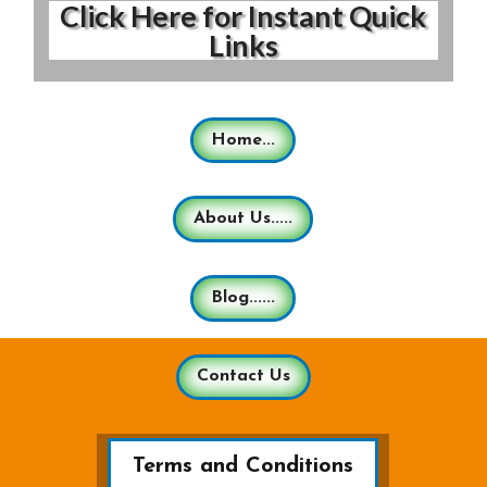
Click Here for Instant Quick
Links
Home...
About Us.....
Blog......
Contact Us
Terms and Conditions