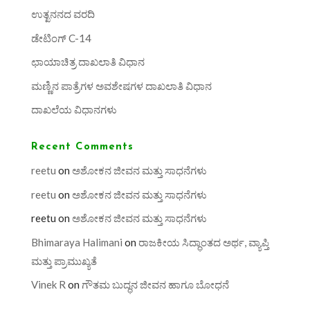
ಉತ್ಖನನದ ವರದಿ
ಡೇಟಿಂಗ್ C-14
ಛಾಯಾಚಿತ್ರ ದಾಖಲಾತಿ ವಿಧಾನ
ಮಣ್ಣಿನ ಪಾತ್ರೆಗಳ ಅವಶೇಷಗಳ ದಾಖಲಾತಿ ವಿಧಾನ
ದಾಖಲೆಯ ವಿಧಾನಗಳು
Recent Comments
reetu
on
ಅಶೋಕನ ಜೀವನ ಮತ್ತು ಸಾಧನೆಗಳು
reetu
on
ಅಶೋಕನ ಜೀವನ ಮತ್ತು ಸಾಧನೆಗಳು
reetu
on
ಅಶೋಕನ ಜೀವನ ಮತ್ತು ಸಾಧನೆಗಳು
Bhimaraya Halimani
on
ರಾಜಕೀಯ ಸಿದ್ಧಾಂತದ ಅರ್ಥ, ವ್ಯಾಪ್ತಿ
ಮತ್ತು ಪ್ರಾಮುಖ್ಯತೆ
Vinek R
on
ಗೌತಮ ಬುದ್ಧನ ಜೀವನ ಹಾಗೂ ಬೋಧನೆ