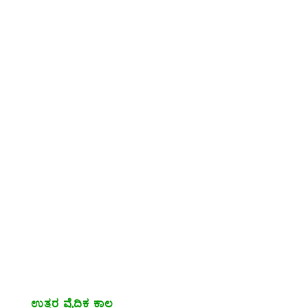
ಉತ್ತರ ವೈದಿಕ ಕಾಲ