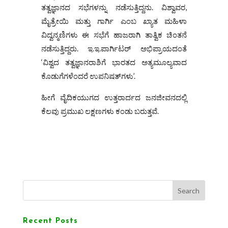
ತತ್ವಜ್ಞಾನದ ಸಭೆಗಳನ್ನು ನಡೆಸುತ್ತಿದ್ದನು. ವಿಶ್ವಾವರ,
ಮೈತ್ರೇಯಿ ಮತ್ತು ಗಾರ್ಗಿ ಎಂಬ ಖ್ಯಾತ ಮಹಿಳಾ
ವಿದ್ವನ್ಮಣಿಗಳು ಈ ಸಭೆಗೆ ಹಾಜರಾಗಿ ತಾತ್ವಿಕ ಚಿಂತನೆ
ನಡೆಸುತ್ತಿದ್ದರು. ಇ.ಇ.ಪಾರ್ಗಿಟರ್ ಅಭಿಪ್ರಾಯದಂತೆ
‘ವಿಶ್ವದ ತತ್ವಜ್ಞಾನರಾಶಿಗೆ ಭಾರತದ ಅತ್ಯಮೂಲ್ಯವಾದ
ಕೊಡುಗೆಗಳೆಂದರೆ ಉಪನಿಷತ್‌ಗಳು’.
ಹೀಗೆ ವೈದಿಕಯುಗದ ಉತ್ತರಾರ್ದದ ಜನಜೀವನದಲ್ಲಿ
ಕೆಲವು ಪ್ರಮುಖ ಲಕ್ಷಣಗಳು ಕಂಡು ಬರುತ್ತವೆ.
Search
Recent Posts