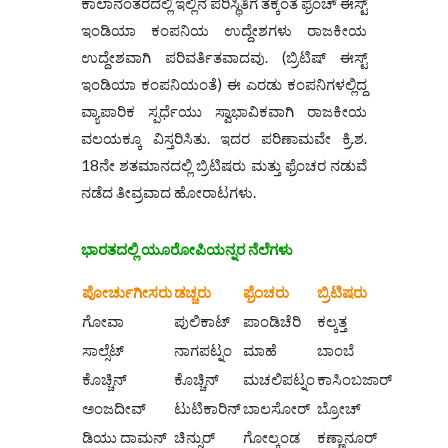
ಕಾಲಾನಂತರದಲ್ಲಿ ಇಲ್ಲಿನ ಪರಿಸ್ಥಿತಿಗೆ ತಕ್ಕಂತೆ ಫ್ರೆಂಚ್ ಈಸ್ಟ್
ಇಂಡಿಯಾ ಕಂಪನಿಯ ಉದ್ದೇಶಗಳು ರಾಜಕೀಯ
ಉದ್ದೇಶವಾಗಿ ಪರಿವರ್ತಿತವಾದವು. (ಬ್ರಿಟಿಷ್ ಈಸ್ಟ್
ಇಂಡಿಯಾ ಕಂಪನಿಯಂತೆ) ಈ ಎರಡು ಕಂಪನಿಗಳಲ್ಲಿದ್ದ
ವ್ಯಾಪಾರಿಕ ಸ್ಪರ್ಧೆಯು ಸ್ವಾಭಾವಿಕವಾಗಿ ರಾಜಕೀಯ
ವಲಯಕ್ಕೂ ವಿಸ್ತರಿಸಿತು. ಇದರ ಪರಿಣಾಮವೇ ಕ್ರಿ.ಶ.
18ನೇ ಶತಮಾನದಲ್ಲಿ ಬ್ರಿಟಿಷರು ಮತ್ತು ಫ್ರೆಂಚರ ನಡುವೆ
ನಡೆದ ತೀವ್ರವಾದ ಹೋರಾಟಗಳು.
ಭಾರತದಲ್ಲಿ ಯೂರೋಪಿಯನ್ನರ ನೆಲೆಗಳು
ಪೋರ್ಚುಗೀಸರು
ಡಚ್ಚರು
ಫ್ರೆಂಚರು
ಬ್ರಿಟಿಷರು
ಗೋವಾ
ಪುಲಿಕಾಟ್
ಪಾಂಡಿಚೆರಿ
ಕಲ್ಕತ್ತ
ಸಾಲ್ಸೆಟ್
ನಾಗಪಟ್ನಂ
ಮಾಹೆ
ಬಾಂಬೆ
ಕೊಚ್ಚಿನ್
ಕೊಚ್ಚಿನ್
ಮಚಲಿಪಟ್ನಂ
ಕಾಸಿಂಬಜಾರ್
ಅಂಜದೀವ್
ಟುಟಿಕಾರಿನ್
ಬಾಲಸೋರ್
ಬ್ರೋಚ್
ಡಿಯು ದಾಮನ್
ಚಿನ್ಸುರ್
ಗೋಲ್ಕಂಡ
ಕಣ್ಣಾನೂರ್