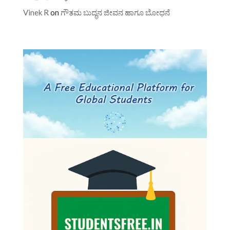
Vinek R
on
ಗೌತಮ ಬುದ್ಧನ ಜೀವನ ಹಾಗೂ ಬೋಧನೆ