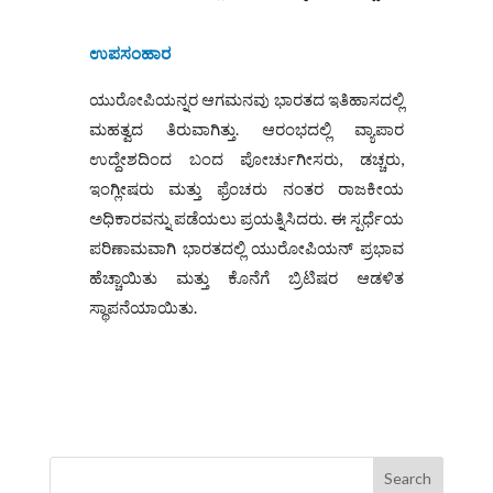
ಉಪಸಂಹಾರ
ಯುರೋಪಿಯನ್ನರ ಆಗಮನವು ಭಾರತದ ಇತಿಹಾಸದಲ್ಲಿ
ಮಹತ್ವದ ತಿರುವಾಗಿತ್ತು. ಆರಂಭದಲ್ಲಿ ವ್ಯಾಪಾರ
ಉದ್ದೇಶದಿಂದ ಬಂದ ಪೋರ್ಚುಗೀಸರು, ಡಚ್ಚರು,
ಇಂಗ್ಲೀಷರು ಮತ್ತು ಫ್ರೆಂಚರು ನಂತರ ರಾಜಕೀಯ
ಅಧಿಕಾರವನ್ನು ಪಡೆಯಲು ಪ್ರಯತ್ನಿಸಿದರು. ಈ ಸ್ಪರ್ಧೆಯ
ಪರಿಣಾಮವಾಗಿ ಭಾರತದಲ್ಲಿ ಯುರೋಪಿಯನ್ ಪ್ರಭಾವ
ಹೆಚ್ಚಾಯಿತು ಮತ್ತು ಕೊನೆಗೆ ಬ್ರಿಟಿಷರ ಆಡಳಿತ
ಸ್ಥಾಪನೆಯಾಯಿತು.
Search