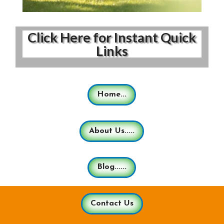
Click Here for Instant Quick
Links
Home...
About Us.....
Blog......
Contact Us