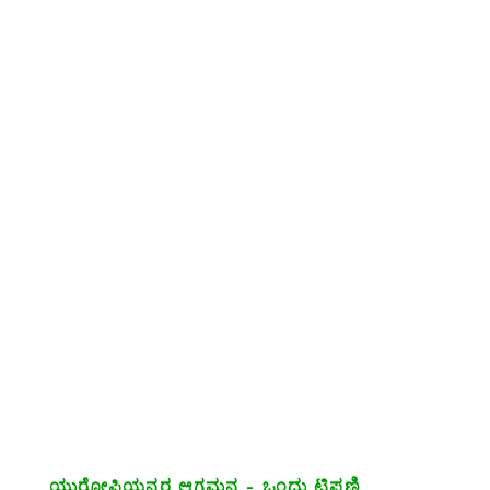
ಯುರೋಪಿಯನ್ನರ ಆಗಮನ – ಒಂದು ಟಿಪ್ಪಣಿ