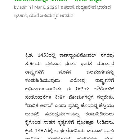
by
admin
|
Mar 6, 2026
|
ಇತಿಹಾಸ
,
ಮಧ್ಯಕಾಲೀನ ಭಾರತದ
ಇತಿಹಾಸ
,
ಯುರೋಪಿಯನ್ನರ ಆಗಮನ
ಕ್ರಿ.ಶ. 1453ರಲ್ಲಿ ಕಾನ್‌ಸ್ಟಾಂಟಿನೋಪಲ್ ನಗರವು
ತುರ್ಕಿಯ ವಶವಾದ ನಂತರ ಭಾರತ ಮುಂತಾದ
ರಾಷ್ಟ್ರಗಳಿಗೆ ನೂತನ ಜಲಮಾರ್ಗವನ್ನು
ಕಂಡುಹಿಡಿಯುವುದು ಐರೋಪ್ಯ ರಾಷ್ಟ್ರಗಳಿಗೆ
ಅನಿವಾರ್ಯವಾಯಿತು. ಈ ರೀತಿಯ ಭೌಗೋಳಿಕ
ಸಂಶೋಧನೆಗಳ ಕೀರ್ತಿ ಪೋರ್ಚುಗಲ್ಲಿಗೆ ಸಲ್ಲಬೇಕು.
“ನಾವಿಕ ಅರಸು” ಎಂದು ಪ್ರಸಿದ್ದಿ ಹೊಂದಿದ್ದ ಹೆನ್ರಿಯು
ಭಾರತಕ್ಕೆ ಸಮುದ್ರಮಾರ್ಗವನ್ನು ಕಂಡುಹಿಡಿಯಲು
ಕೈಗೊಂಡ ಸಾಹಸ ಕೃತ್ಯಗಳಿಗೆ ಪ್ರೋತ್ಸಾಹ ನೀಡಿದನು.
ಕ್ರಿ.ಶ. 1487ರಲ್ಲಿ ಬಾರ್ಥಲೋಮಿಯ ಡಯಾಸ್ ಎಂಬ
ನಾವಿಕನು ಗುಡ್‌ಹೋಪ್ ಭೂಶಿರವನ್ನು ಸುತ್ತು