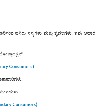
ರಿಸುವ ಹಸಿರು ಸಸ್ಯಗಳು ಮತ್ತು ಶೈವಲಗಳು. ಇವು ಆಹಾರ
ೋಪ್ಲಾಂಕ್ಟನ್
mary Consumers)
ಶಾಕಾಹಾರಿಗಳು.
ುಲ್ಲುಹುಳು
ndary Consumers)