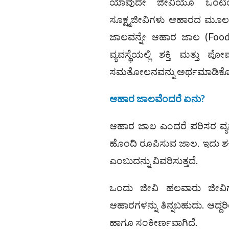
ಯಾವುದೇ ಜೀವಿಯೂ ಒಂಟಿಯಾಗಿ
ಸೂಕ್ಷ್ಮಜೀವಿಗಳು ಆಹಾರದ ಮ
ಜಾಲವನ್ನೇ ಆಹಾರ ಜಾಲ (Food
ವ್ಯವಸ್ಥೆಯಲ್ಲಿ ಶಕ್ತಿ ಮತ್ತು
ಸಮತೋಲನವನ್ನು ಅರ್ಥಮಾಡಿಕೊಳ್
ಆಹಾರ ಜಾಲವೆಂದರೆ ಏನು?
ಆಹಾರ ಜಾಲ ಎಂದರೆ ಪರಿಸರ ವ್ಯವ
ಹೊಂದಿ ರೂಪಿಸುವ ಜಾಲ. ಇದು ಶಕ್ತ
ಎಂಬುದನ್ನು ವಿವರಿಸುತ್ತದೆ.
ಒಂದು ಜೀವಿ ಹಲವಾರು ಜೀವಿಗ
ಆಹಾರಗಳನ್ನು ತಿನ್ನಬಹುದು. ಆದ್ದ
ಹಾಗೂ ಸಂಕೀರ್ಣವಾಗಿದೆ.