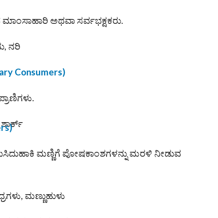
ುವ ಮಾಂಸಾಹಾರಿ ಅಥವಾ ಸರ್ವಭಕ್ಷಕರು.
ು, ನರಿ
iary Consumers)
್ರಾಣಿಗಳು.
ಶಾರ್ಕ್
rs)
ನು ಕುಸಿದುಹಾಕಿ ಮಣ್ಣಿಗೆ ಪೋಷಕಾಂಶಗಳನ್ನು ಮರಳಿ ನೀಡುವ
ಧ್ರಗಳು, ಮಣ್ಣುಹುಳು