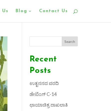
 Us
Blog
Contact Us
Search
Recent
Posts
ಉತ್ಖನನದ ವರದಿ
ಡೇಟಿಂಗ್ C-14
ಛಾಯಾಚಿತ್ರ ದಾಖಲಾತಿ