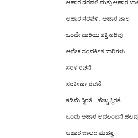
ಆಹಾರ ಸರಪಳಿ ಮತ್ತು ಆಹಾರ ಜಾಲದ
ಆಹಾರ ಸರಪಳಿ, ಆಹಾರ ಜಾಲ
ಒಂದೇ ದಾರಿಯ ಶಕ್ತಿ ಹರಿವು
ಅನೇಕ ಸಂಪರ್ಕಿತ ದಾರಿಗಳು
ಸರಳ ರಚನೆ
ಸಂಕೀರ್ಣ ರಚನೆ
ಕಡಿಮೆ ಸ್ಥಿರತೆ ಹೆಚ್ಚು ಸ್ಥಿರತೆ
ಒಂದು ಆಹಾರ ಅವಲಂಬನೆ ಹಲವ
ಆಹಾರ ಜಾಲದ ಮಹತ್ವ