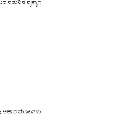
 ನಡುವಿನ ವ್ಯತ್ಯಾಸ
ು ಆಹಾರ ಮೂಲಗಳು