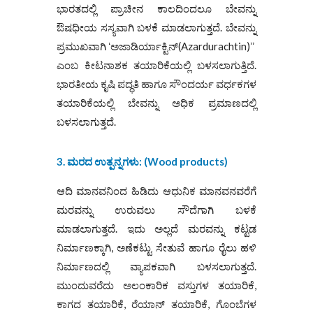
ಭಾರತದಲ್ಲಿ ಪ್ರಾಚೀನ ಕಾಲದಿಂದಲೂ ಬೇವನ್ನು
ಔಷಧೀಯ ಸಸ್ಯವಾಗಿ ಬಳಕೆ ಮಾಡಲಾಗುತ್ತದೆ. ಬೇವನ್ನು
ಪ್ರಮುಖವಾಗಿ ʻಅಜಾಡಿರ್ಯಾಕ್ಟಿನ್‌(Azardurachtin)ʼʼ
ಎಂಬ ಕೀಟನಾಶಕ ತಯಾರಿಕೆಯಲ್ಲಿ ಬಳಸಲಾಗುತ್ತಿದೆ.
ಭಾರತೀಯ ಕೃಷಿ ಪದ್ಧತಿ ಹಾಗೂ ಸೌಂದರ್ಯ ವರ್ಧಕಗಳ
ತಯಾರಿಕೆಯಲ್ಲಿ ಬೇವನ್ನು ಅಧಿಕ ಪ್ರಮಾಣದಲ್ಲಿ
ಬಳಸಲಾಗುತ್ತದೆ.
3. ಮರದ ಉತ್ಪನ್ನಗಳು
:
(
Wood products)
ಆದಿ ಮಾನವನಿಂದ ಹಿಡಿದು ಆಧುನಿಕ ಮಾನವನವರೆಗೆ
ಮರವನ್ನು ಉರುವಲು ಸೌದೆಗಾಗಿ ಬಳಕೆ
ಮಾಡಲಾಗುತ್ತದೆ. ಇದು ಅಲ್ಲದೆ ಮರವನ್ನು ಕಟ್ಟಡ
ನಿರ್ಮಾಣಕ್ಕಾಗಿ, ಅಣೆಕಟ್ಟು ಸೇತುವೆ ಹಾಗೂ ರೈಲು ಹಳಿ
ನಿರ್ಮಾಣದಲ್ಲಿ ವ್ಯಾಪಕವಾಗಿ ಬಳಸಲಾಗುತ್ತದೆ.
ಮುಂದುವರೆದು ಅಲಂಕಾರಿಕ ವಸ್ತುಗಳ ತಯಾರಿಕೆ,
ಕಾಗದ ತಯಾರಿಕೆ, ರೆಯಾನ್‌ ತಯಾರಿಕೆ, ಗೊಂಬೆಗಳ