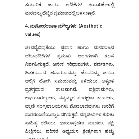
ತಯಾರಿಕೆ ಹಾಗೂ ಆಟಿಕೆಗಳ ತಯಾರಿಕೆಗಳಲ್ಲಿ
ಮರವನ್ನು ಹೆಚ್ಚಿನ ಪ್ರಮಾಣದಲ್ಲಿ ಬಳಸುತ್ತಾರೆ.
4. ಮ
ನೋ
ರಂಜ
ನಾ
ಮೌಲ್ಯಗಳು
:
(
Aesthetic
values)
ಜೀವವೈವಿಧ್ಯತೆಯು ಪ್ರವಾಸ ಹಾಗೂ ಮನರಂಜನ
ಚಟುವಟಿಕೆಗಳ ಪ್ರಮುಖ ಅಂಗಗಳಾಗಿ ಕೆಲಸ
ನಿರ್ವಹಿಸುತ್ತದೆ. ಅನೇಕ ಗಿರಿಧಾಮಗಳು, ಪರ್ವತಗಳು,
ಹಿತಕರವಾದ ಹವಾಗುಣವನ್ನು ಹೊಂದಿದ್ದು ಜನರು
ಅಲ್ಲಿಗೆ ಹೋಗಿ ಸಮಯವನ್ನು ಕಳೆಯಲು ಅತ್ಯಂತ
ಪ್ರಶಸ್ತವಾದ ತಾಣವಾಗಿವೆ. ಪಕ್ಷಿಧಾಮಗಳು,
ಅಭಯಾರಣ್ಯಗಳು, ವನ್ಯಮೃಗ ಸಂರಕ್ಷಣಾ ತಾಣಗಳು,
ಪ್ರಾಣಿ ಸಂಗ್ರಹಾಲಯಗಳು ಮೊದಲಾದವುಗಳು ಜನರಿಗೆ
ಮನರಂಜನೆಯನ್ನು ಒದಗಿಸುತ್ತವೆ. ವನ್ಯಜೀವಿಗಳ ಕುರಿತು
ಸಾಹಿತ್ಯ ರಚಿಸಲು, ಛಾಯಾಗ್ರಹಣ ಮಾಡಲು, ಪಕ್ಷಿ
ವೀಕ್ಷಿಸಲು, ಪರಿಸರ ಅಧ್ಯಯನ ಕ್ಷೇತ್ರಗಳಾಗಿ ಹೆಚ್ಚು