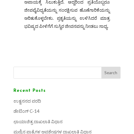
ಅಪಾಯಕ್ಕೆ ಸಿಲುಕುತ್ತಿದೆ. ಆದ್ದರಿಂದ ಪ್ರತಿಯೊಬ್ಬರೂ
ಜೀವವೈವಿಧ್ಯತೆಯನ್ನು ಸಂರಕ್ಷಿಸುವ ಹೊಣೆಗಾರಿಕೆಯನ್ನು
ಅರಿತುಕೊಳ್ಳಬೇಕು. ಪ್ರಕೃತಿಯನ್ನು ಉಳಿಸಿದರೆ ಮಾತ್ರ
ಭವಿಷ್ಯದ ಪೀಳಿಗೆಗೆ ಸುಸ್ಥಿರ ಜೀವನವನ್ನು ನೀಡಲು ಸಾಧ್ಯ.
Search
Recent Posts
ಉತ್ಖನನದ ವರದಿ
ಡೇಟಿಂಗ್ C-14
ಛಾಯಾಚಿತ್ರ ದಾಖಲಾತಿ ವಿಧಾನ
ಮಣ್ಣಿನ ಪಾತ್ರೆಗಳ ಅವಶೇಷಗಳ ದಾಖಲಾತಿ ವಿಧಾನ