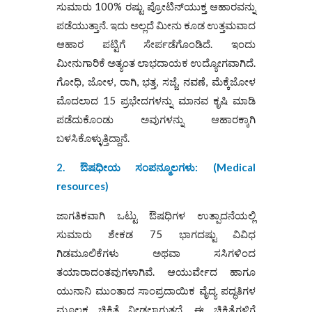
ಸುಮಾರು 100% ರಷ್ಟು ಪ್ರೋಟಿನ್‌ಯುಕ್ತ ಆಹಾರವನ್ನು
ಪಡೆಯುತ್ತಾನೆ. ಇದು ಅಲ್ಲದೆ ಮೀನು ಕೂಡ ಉತ್ತಮವಾದ
ಆಹಾರ ಪಟ್ಟಿಗೆ ಸೇರ್ಪಡೆಗೊಂಡಿದೆ. ಇಂದು
ಮೀನುಗಾರಿಕೆ ಅತ್ಯಂತ ಲಾಭದಾಯಕ ಉದ್ಯೋಗವಾಗಿದೆ.
ಗೋಧಿ, ಜೋಳ, ರಾಗಿ, ಭತ್ತ, ಸಜ್ಜೆ, ನವಣೆ, ಮೆಕ್ಕೆಜೋಳ
ಮೊದಲಾದ 15 ಪ್ರಭೇದಗಳನ್ನು ಮಾನವ ಕೃಷಿ ಮಾಡಿ
ಪಡೆದುಕೊಂಡು ಅವುಗಳನ್ನು ಆಹಾರಕ್ಕಾಗಿ
ಬಳಸಿಕೊಳ್ಳುತ್ತಿದ್ದಾನೆ.
2.
ಔಷಧೀಯ ಸಂಪನ್ಮೂಲಗಳು
: (
Medical
resources)
ಜಾಗತಿಕವಾಗಿ ಒಟ್ಟು ಔಷಧಿಗಳ ಉತ್ಪಾದನೆಯಲ್ಲಿ
ಸುಮಾರು ಶೇಕಡ 75 ಭಾಗದಷ್ಟು ವಿವಿಧ
ಗಿಡಮೂಲಿಕೆಗಳು ಅಥವಾ ಸಸಿಗಳಿಂದ
ತಯಾರಾದಂತವುಗಳಾಗಿವೆ. ಆಯುರ್ವೇದ ಹಾಗೂ
ಯುನಾನಿ ಮುಂತಾದ ಸಾಂಪ್ರದಾಯಿಕ ವೈದ್ಯ ಪದ್ಧತಿಗಳ
ಮೂಲಕ ಚಿಕಿತ್ಸೆ ನೀಡಲಾಗುತ್ತದೆ. ಈ ಚಿಕಿತ್ಸೆಗಳಿಗೆ