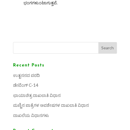
ಭಂಗಗಳುಂಟಾಗುತ್ತವೆ.
Search
Recent Posts
ಉತ್ಖನನದ ವರದಿ
ಡೇಟಿಂಗ್ C-14
ಛಾಯಾಚಿತ್ರ ದಾಖಲಾತಿ ವಿಧಾನ
ಮಣ್ಣಿನ ಪಾತ್ರೆಗಳ ಅವಶೇಷಗಳ ದಾಖಲಾತಿ ವಿಧಾನ
ದಾಖಲೆಯ ವಿಧಾನಗಳು