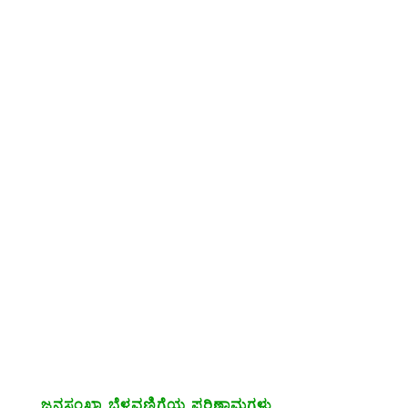
ಜನಸಂಖ್ಯಾ ಬೆಳವಣಿಗೆಯ ಪರಿಣಾಮಗಳು