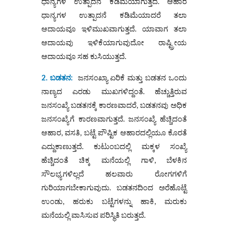
ಧಾನ್ಯಗಳ ಉತ್ಪಾದನೆ ಕಡಿಮೆಯಾಗುತ್ತದೆ. ಆಹಾರ
ಧಾನ್ಯಗಳ ಉತ್ಪಾದನೆ ಕಡಿಮೆಯಾದರೆ ತಲಾ
ಆದಾಯವೂ ಇಳಿಮುಖವಾಗುತ್ತದೆ. ಯಾವಾಗ ತಲಾ
ಆದಾಯವು ಇಳಿಕೆಯಾಗುವುದೋ ರಾಷ್ಟ್ರೀಯ
ಆದಾಯವೂ ಸಹ ಕುಸಿಯುತ್ತದೆ.
2.
ಬಡತನ
:
ಜನಸಂಖ್ಯಾ ಏರಿಕೆ ಮತ್ತು ಬಡತನ ಒಂದು
ನಾಣ್ಯದ ಎರಡು ಮುಖಗಳಿದ್ದಂತೆ. ಹೆಚ್ಚುತ್ತಿರುವ
ಜನಸಂಖ್ಯೆ ಬಡತನಕ್ಕೆ ಕಾರಣವಾದರೆ, ಬಡತನವು ಅಧಿಕ
ಜನಸಂಖ್ಯೆಗೆ ಕಾರಣವಾಗುತ್ತದೆ. ಜನಸಂಖ್ಯೆ ಹೆಚ್ಚಿದಂತೆ
ಆಹಾರ, ವಸತಿ, ಬಟ್ಟೆ ಪೌಷ್ಟಿಕ ಆಹಾರದಲ್ಲಿಯೂ ಕೊರತೆ
ಎದ್ದುಕಾಣುತ್ತದೆ. ಕುಟುಂಬದಲ್ಲಿ ಮಕ್ಕಳ ಸಂಖ್ಯೆ
ಹೆಚ್ಚಿದಂತೆ ಚಿಕ್ಕ ಮನೆಯಲ್ಲಿ ಗಾಳಿ, ಬೆಳಕಿನ
ಸೌಲಭ್ಯಗಳಿಲ್ಲದೆ ಹಲವಾರು ರೋಗಗಳಿಗೆ
ಗುರಿಯಾಗಬೇಕಾಗುವುದು. ಬಡತನದಿಂದ ಅರೆಹೊಟ್ಟೆ
ಉಂಡು, ಹರುಕು ಬಟ್ಟೆಗಳನ್ನು ಹಾಕಿ, ಮರುಕು
ಮನೆಯಲ್ಲಿ ವಾಸಿಸುವ ಪರಿಸ್ಥಿತಿ ಬರುತ್ತದೆ.