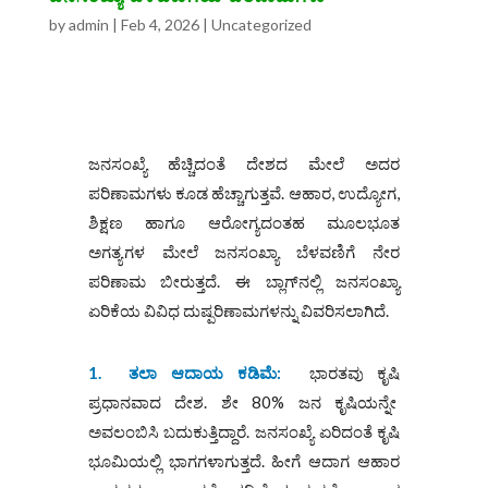
by
admin
|
Feb 4, 2026
|
Uncategorized
ಜನಸಂಖ್ಯೆ ಹೆಚ್ಚಿದಂತೆ ದೇಶದ ಮೇಲೆ ಅದರ
ಪರಿಣಾಮಗಳು ಕೂಡ ಹೆಚ್ಚಾಗುತ್ತವೆ. ಆಹಾರ, ಉದ್ಯೋಗ,
ಶಿಕ್ಷಣ ಹಾಗೂ ಆರೋಗ್ಯದಂತಹ ಮೂಲಭೂತ
ಅಗತ್ಯಗಳ ಮೇಲೆ ಜನಸಂಖ್ಯಾ ಬೆಳವಣಿಗೆ ನೇರ
ಪರಿಣಾಮ ಬೀರುತ್ತದೆ. ಈ ಬ್ಲಾಗ್‌ನಲ್ಲಿ ಜನಸಂಖ್ಯಾ
ಏರಿಕೆಯ ವಿವಿಧ ದುಷ್ಪರಿಣಾಮಗಳನ್ನು ವಿವರಿಸಲಾಗಿದೆ.
1.
ತಲಾ ಆದಾಯ ಕಡಿಮೆ
:
ಭಾರತವು ಕೃಷಿ
ಪ್ರಧಾನವಾದ ದೇಶ. ಶೇ 80% ಜನ ಕೃಷಿಯನ್ನೇ
ಅವಲಂಬಿಸಿ ಬದುಕುತ್ತಿದ್ದಾರೆ. ಜನಸಂಖ್ಯೆ ಏರಿದಂತೆ ಕೃಷಿ
ಭೂಮಿಯಲ್ಲಿ ಭಾಗಗಳಾಗುತ್ತದೆ. ಹೀಗೆ ಆದಾಗ ಆಹಾರ