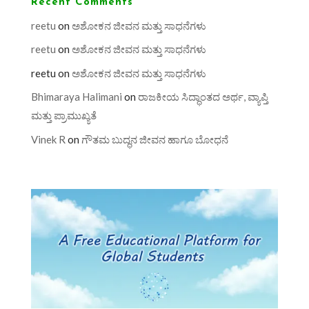
Recent Comments
reetu
on
ಅಶೋಕನ ಜೀವನ ಮತ್ತು ಸಾಧನೆಗಳು
reetu
on
ಅಶೋಕನ ಜೀವನ ಮತ್ತು ಸಾಧನೆಗಳು
reetu
on
ಅಶೋಕನ ಜೀವನ ಮತ್ತು ಸಾಧನೆಗಳು
Bhimaraya Halimani
on
ರಾಜಕೀಯ ಸಿದ್ಧಾಂತದ ಅರ್ಥ, ವ್ಯಾಪ್ತಿ
ಮತ್ತು ಪ್ರಾಮುಖ್ಯತೆ
Vinek R
on
ಗೌತಮ ಬುದ್ಧನ ಜೀವನ ಹಾಗೂ ಬೋಧನೆ