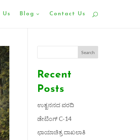
 Us
Blog
Contact Us
Search
Recent
Posts
ಉತ್ಖನನದ ವರದಿ
ಡೇಟಿಂಗ್ C-14
ಛಾಯಾಚಿತ್ರ ದಾಖಲಾತಿ