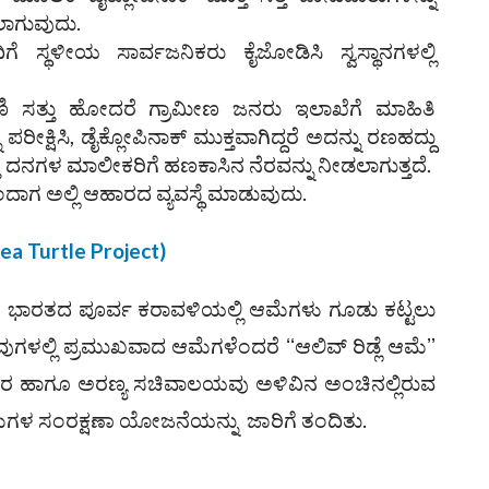
ಲಾಗುವುದು.
ಸ್ಥಳೀಯ ಸಾರ್ವಜನಿಕರು ಕೈಜೋಡಿಸಿ ಸ್ವಸ್ಥಾನಗಳಲ್ಲಿ
ಾಣಿ ಸತ್ತು ಹೋದರೆ ಗ್ರಾಮೀಣ ಜನರು ಇಲಾಖೆಗೆ ಮಾಹಿತಿ
ಪರೀಕ್ಷಿಸಿ, ಡೈಕ್ಲೋಪಿನಾಕ್‌ ಮುಕ್ತವಾಗಿದ್ದರೆ ಅದನ್ನು ರಣಹದ್ದು
ತ್ತ ದನಗಳ ಮಾಲೀಕರಿಗೆ ಹಣಕಾಸಿನ ನೆರವನ್ನು ನೀಡಲಾಗುತ್ತದೆ.
ಾಗ ಅಲ್ಲಿ ಆಹಾರದ ವ್ಯವಸ್ಥೆ ಮಾಡುವುದು.
a Turtle Project)
ರೆ ಭಾರತದ ಪೂರ್ವ ಕರಾವಳಿಯಲ್ಲಿ ಆಮೆಗಳು ಗೂಡು ಕಟ್ಟಲು
ವುಗಳಲ್ಲಿ ಪ್ರಮುಖವಾದ ಆಮೆಗಳೆಂದರೆ ʻʻಆಲಿವ್‌ ರಿಡ್ಲೆ ಆಮೆʼʼ
ಿಸರ ಹಾಗೂ ಅರಣ್ಯ ಸಚಿವಾಲಯವು ಅಳಿವಿನ ಅಂಚಿನಲ್ಲಿರುವ
ಮೆಗಳ ಸಂರಕ್ಷಣಾ ಯೋಜನೆಯನ್ನು ಜಾರಿಗೆ ತಂದಿತು.