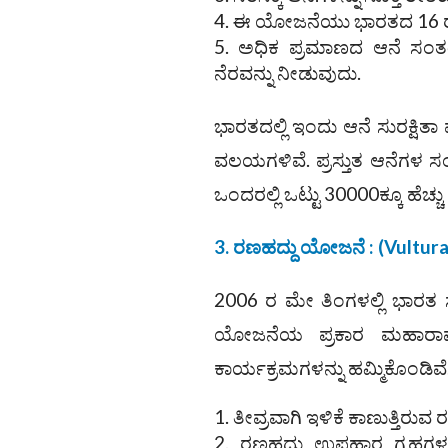
ಈ ಯೋಜನೆಯು ಭಾರತದ 16 ರಾಜ್ಯ
ಅಧಿಕ ಪ್ರಮಾಣದ ಆನೆ ಸಂತತಿಗ
ನೆರವನ್ನು ನೀಡುವುದು.
ಭಾರತದಲ್ಲಿ ಇಂದು ಆನೆ ಸುರಕ್ಷಿತಾ 
ವಲಯಗಳಿವೆ. ಪ್ರಸ್ತುತ ಆನೆಗಳ ಸಂಖ
ಒಂದರಲ್ಲಿ ಒಟ್ಟು 30000ಕ್ಕೂ ಹೆಚ್ಚು
3. ರಣಹದ್ದು ಯೋಜನೆ : (Vultura
2006 ರ ಮೇ ತಿಂಗಳಲ್ಲಿ ಭಾರತ 
ಯೋಜನೆಯ ಪ್ರಕಾರ ಮಹಾರಾಷ್
ಕಾರ್ಯಕ್ರಮಗಳನ್ನು ಹಮ್ಮಿಕೊಂಡಿ
ತೀವ್ರವಾಗಿ ಇಳಿಕೆ ಕಾಣುತ್ತಿರುವ 
ರಣಹದ್ದು ಉಪಹಾರ ಗೃಹಗಳ ಮ