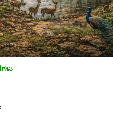
ೆಗಳು
ು