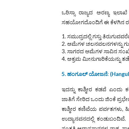
ಒರಿಸ್ಸಾ ರಾಜ್ಯದ ಅರಣ್ಯ ಇಲ
ಸಹಯೋಗದೊಂದಿಗೆ ಈ ಕೆಳಗಿನ ರಕ್ಷ
ಸಮುದ್ರದಲ್ಲಿ ಗಸ್ತು ತಿರುಗುವ
ಆಮೆಗಳ ಚಲನವಲನಗಳನ್ನು ಗುರುತಿಸ
ಸಾಗರದ ಆಮೆಗಳ ಸಾವಿನ ಸಂಖ್ಯೆಯ
ಅಕ್ರಮ ಮೀನುಗಾರಿಕೆಯನ್ನು ತಡೆ
5. ಹಂಗೂಲ್ ಯೋಜನೆ: (Hangul 
ಇದನ್ನು ಕಾಶ್ಮೀರ ಕಡವೆ ಎಂದು
ಜಾತಿಗೆ ಸೇರಿದ ಒಂದು ಜಿಂಕೆ ಪ್ರಭ
ಕಾಶ್ಮೀರ ಕಣಿವೆಯ ಪರ್ವತಗಳು, ಹ
ಉದ್ಯಾನವನದಲ್ಲಿ ಕಂಡುಬಂದಿವೆ.
ಸಂತತಿ ಆವಾಸಸ್ಥಾನಗಳ ನಾಶ, ಸ