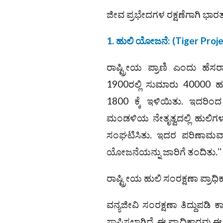
ಜೀವ ಪ್ರಭೇದಗಳ ರಕ್ಷಣೆಗಾಗಿ ಭಾರ
1. ಹುಲಿ ಯೋಜನೆ: (Tiger Proje
ರಾಷ್ಟ್ರೀಯ ಪ್ರಾಣಿ ಎಂದು ಹೆ
1900ರಲ್ಲಿ ಸುಮಾರು 40000 ಹುಲ
1800 ಕ್ಕೆ ಇಳಿಯಿತು. ಇದರ
ಮಂಡಳಿಯ ನೇತೃತ್ವದಲ್ಲಿ ಹುಲಿಗಳ
ಸಂಘಟಿಸಿತು. ಇದರ ಪರಿಣಾಮವಾಗ
ಯೋಜನೆಯನ್ನು ಜಾರಿಗೆ ತಂದಿತು.ʼʼ
ರಾಷ್ಟ್ರೀಯ ಹುಲಿ ಸಂರಕ್ಷಣಾ ಪ್ರಾಧಿ
ವನ್ಯಜೀವಿ ಸಂರಕ್ಷಣಾ ತಿದ್ದುಪಡಿ ಕ
ಸ್ಥಾಪಿಸಲಾಗಿದೆ. ಈ ಪ್ರಾಧಿಕಾರವು 