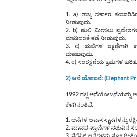
a) ರಾಜ್ಯ ಸರ್ಕಾರ ತಯಾರಿ
ನೀಡುವುದು.
b) ಹುಲಿ ಮೀಸಲು ಪ್ರದೇಶಗಳಲ
ಮಾಡಿದಂತೆ ತಡೆ ನೀಡುವುದು.
c) ಹುಲಿಗಳ ರಕ್ಷಣೆಗಾಗಿ
ಮಾಡುವುದು.
d) ಸಂರಕ್ಷಣೆಯ ಕ್ರಮಗಳ ಕುರಿತು
2) ಆನೆ ಯೋಜನೆ:
(Elephant Pr
1992 ರಲ್ಲಿ ಆನೆಯೋಜನೆಯನ್ನ
ಕೆಳಗಿನಂತಿವೆ.
ಆನೆಗಳ ಆವಾಸಸ್ಥಾನಗಳನ್ನು ರಕ್
ಮಾನವ-ಪ್ರಾಣಿಗಳ ನಡುವಿನ ಸಂಘ
ಸೆರೆಸಿಕ್ಕ ಆನೆಗಳನ್ನು ಸೂಕ್ತ ರೀತ