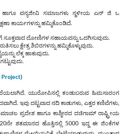
ಾಖೆ ಹಾಗೂ ವನ್ಯಜೀವಿ ಸಮಾಜಗಳು ಸ್ಥಳೀಯ ಎನ್ ಜಿ ಒ
ಣಾ ಕಾರ್ಯಗಳನ್ನು ಹಮ್ಮಿಕೊಂಡಿದೆ.
ವರೆಗೆ ಸೂಕ್ತವಾದ ದೋಣಿಗಳ ಸಹಾಯವನ್ನು ಒದಗಿಸುವುದು.
ಲು ಕ್ಷೇತ್ರ ಶಿಬಿರಗಳನ್ನು ಹಮ್ಮಿಕೊಳ್ಳುವುದು.
ನ್ನು ಲೆಕ್ಕ ಹಾಕುವುದು.
ಗಟ್ಟುವುದು.
Project)
 ಕರೆಯಲಾಗಿದೆ. ಯುರೋಪಿನಲ್ಲಿ ಕಂಡುಬರುವ ಹಿಮಸಾರಂಗ
ೇದವಾಗಿದೆ. ಇವು ದಟ್ಟವಾದ ನದಿ ಕಾಡುಗಳು, ಎತ್ತರ ಕಣಿವೆಗಳು,
ಿಮಾಚಲ ಪ್ರದೇಶ ಹಾಗೂ ಕಾಶ್ಮೀರದ ದಚಿಗಾಮ್‌ ರಾಷ್ಟ್ರೀಯ
 20ನೇ ಶತಮಾನದ ಹೊತ್ತಿನಲ್ಲಿ 5000 ಇದ್ದ ಈ ಜಿಂಕೆಗಳ
ಾಕುಪ್ರಾಣಿಗಳ ಮೇಯಿಸುವಿಕೆ, ಬೇಟೆಯಾಡುವುದು ಮುಂತಾದ