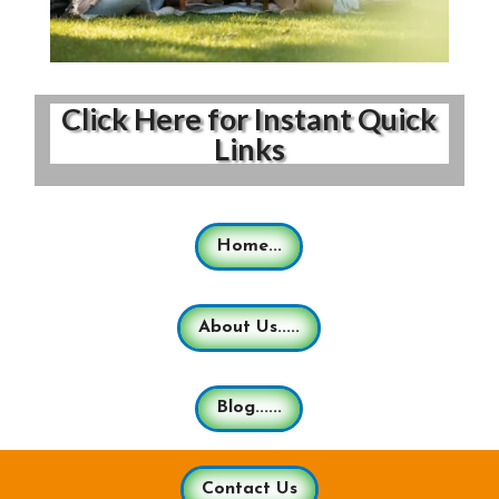
Click Here for Instant Quick
Links
Home...
About Us.....
Blog......
Contact Us