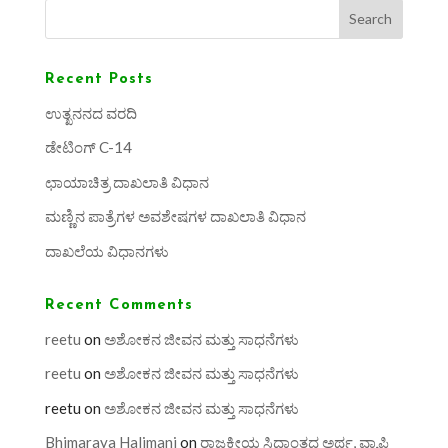
Search
Recent Posts
ಉತ್ಖನನದ ವರದಿ
ಡೇಟಿಂಗ್ C-14
ಛಾಯಾಚಿತ್ರ ದಾಖಲಾತಿ ವಿಧಾನ
ಮಣ್ಣಿನ ಪಾತ್ರೆಗಳ ಅವಶೇಷಗಳ ದಾಖಲಾತಿ ವಿಧಾನ
ದಾಖಲೆಯ ವಿಧಾನಗಳು
Recent Comments
reetu
on
ಅಶೋಕನ ಜೀವನ ಮತ್ತು ಸಾಧನೆಗಳು
reetu
on
ಅಶೋಕನ ಜೀವನ ಮತ್ತು ಸಾಧನೆಗಳು
reetu
on
ಅಶೋಕನ ಜೀವನ ಮತ್ತು ಸಾಧನೆಗಳು
Bhimaraya Halimani
on
ರಾಜಕೀಯ ಸಿದ್ಧಾಂತದ ಅರ್ಥ, ವ್ಯಾಪ್ತಿ