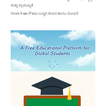
ಮತ್ತು ಪ್ರಾಮುಖ್ಯತೆ
Vinek R
on
ಗೌತಮ ಬುದ್ಧನ ಜೀವನ ಹಾಗೂ ಬೋಧನೆ