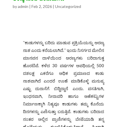
by
admin
|
Feb 2, 2026
|
Uncategorized
ʻʻಕಾಡುಗಳನ್ನು ಬರಿದು ಮಾಡುವ ಪ್ರಕ್ರಿಯೆಯನ್ನು ಅರಣ್ಯ
ನಾಶ ಎಂದು ಕರೆಯಲಾಗಿದೆ.ʼʼ ಇಂದು ನಿಸರ್ಗದ ಮೇಲಿನ
ಮಾನವನ ದಾಳಿಯಿಂದ ಅರಣ್ಯಗಳು ಬರಿದಾಗುತ್ತ
ಹೊರಟಿವೆ. ಕಳೆದ 30 ವರ್ಷಗಳ ಅವಧಿಯಲ್ಲಿ 500
ದಶಲಕ್ಷ ಎಕರೆಗೂ ಅಧಿಕ ಪ್ರಮಾಣದ ಕಾಡು
ನಾಶವಾಗಿದೆ ಎಂದರೆ ಊಹೆ ಮಾಡಿಕೊಳ್ಳಿ ಮನುಷ್ಯ
ಎಷ್ಟು ದುರಾಸೆಗೆ ಬಿದ್ದಿದ್ದಾನೆ ಎಂದು. ವಸತಿಗಾಗಿ,
ಇಂಧನವಾಗಿ, ನೀರಾವರಿ ಹಾಗೂ ಅಣೆಕಟ್ಟುಗಳ
ನಿರ್ಮಾಣಕ್ಕಾಗಿ ನಿತ್ಯವೂ ಕಾಡುಗಳು ತಮ್ಮ ಕೊನೆಯ
ದಿನಗಳನ್ನು ಎಣಿಸುತ್ತಾ ಬರುತ್ತಿವೆ. ಕಾಡುಗಳು ಬರಿದಾದ
ನಂತರ ಅಲ್ಲಿನ ಪ್ರಾಣಿಗಳನ್ನು ಬೇಟೆಯಾಡಿ ತನ್ನ
ಹೊಟ್ಟೆಯನ್ನು ತುಂಬಿಸಿಕೊಳ್ಳುತ್ತಿದ್ದಾನೆ. ಹೀಗಾಗಿ