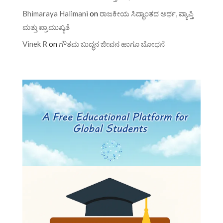
Bhimaraya Halimani
on
ರಾಜಕೀಯ ಸಿದ್ಧಾಂತದ ಅರ್ಥ, ವ್ಯಾಪ್ತಿ
ಮತ್ತು ಪ್ರಾಮುಖ್ಯತೆ
Vinek R
on
ಗೌತಮ ಬುದ್ಧನ ಜೀವನ ಹಾಗೂ ಬೋಧನೆ