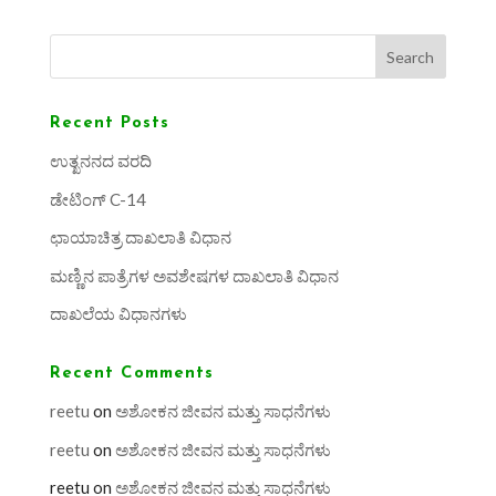
Search
Recent Posts
ಉತ್ಖನನದ ವರದಿ
ಡೇಟಿಂಗ್ C-14
ಛಾಯಾಚಿತ್ರ ದಾಖಲಾತಿ ವಿಧಾನ
ಮಣ್ಣಿನ ಪಾತ್ರೆಗಳ ಅವಶೇಷಗಳ ದಾಖಲಾತಿ ವಿಧಾನ
ದಾಖಲೆಯ ವಿಧಾನಗಳು
Recent Comments
reetu
on
ಅಶೋಕನ ಜೀವನ ಮತ್ತು ಸಾಧನೆಗಳು
reetu
on
ಅಶೋಕನ ಜೀವನ ಮತ್ತು ಸಾಧನೆಗಳು
reetu
on
ಅಶೋಕನ ಜೀವನ ಮತ್ತು ಸಾಧನೆಗಳು