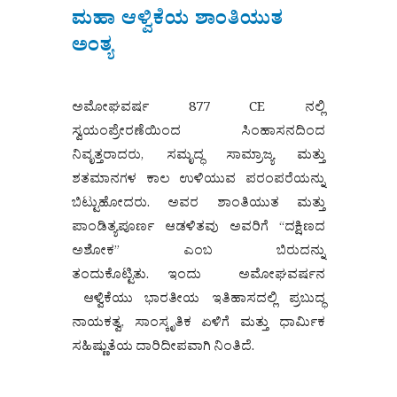
ಮಹಾ ಆಳ್ವಿಕೆಯ ಶಾಂತಿಯುತ
ಅಂತ್ಯ
ಅಮೋಘವರ್ಷ 877 CE ನಲ್ಲಿ
ಸ್ವಯಂಪ್ರೇರಣೆಯಿಂದ ಸಿಂಹಾಸನದಿಂದ
ನಿವೃತ್ತರಾದರು, ಸಮೃದ್ಧ ಸಾಮ್ರಾಜ್ಯ ಮತ್ತು
ಶತಮಾನಗಳ ಕಾಲ ಉಳಿಯುವ ಪರಂಪರೆಯನ್ನು
ಬಿಟ್ಟುಹೋದರು. ಅವರ ಶಾಂತಿಯುತ ಮತ್ತು
ಪಾಂಡಿತ್ಯಪೂರ್ಣ ಆಡಳಿತವು ಅವರಿಗೆ “ದಕ್ಷಿಣದ
ಅಶೋಕ” ಎಂಬ ಬಿರುದನ್ನು
ತಂದುಕೊಟ್ಟಿತು. ಇಂದು ಅಮೋಘವರ್ಷನ
ಆಳ್ವಿಕೆಯು ಭಾರತೀಯ ಇತಿಹಾಸದಲ್ಲಿ ಪ್ರಬುದ್ಧ
ನಾಯಕತ್ವ, ಸಾಂಸ್ಕೃತಿಕ ಏಳಿಗೆ ಮತ್ತು ಧಾರ್ಮಿಕ
ಸಹಿಷ್ಣುತೆಯ ದಾರಿದೀಪವಾಗಿ ನಿಂತಿದೆ.