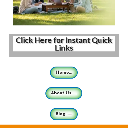
Click Here for Instant Quick
Links
Home...
About Us.....
Blog......