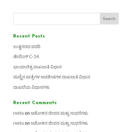
Search
Recent Posts
ಉತ್ಖನನದ ವರದಿ
ಡೇಟಿಂಗ್ C-14
ಛಾಯಾಚಿತ್ರ ದಾಖಲಾತಿ ವಿಧಾನ
ಮಣ್ಣಿನ ಪಾತ್ರೆಗಳ ಅವಶೇಷಗಳ ದಾಖಲಾತಿ ವಿಧಾನ
ದಾಖಲೆಯ ವಿಧಾನಗಳು
Recent Comments
reetu
on
ಅಶೋಕನ ಜೀವನ ಮತ್ತು ಸಾಧನೆಗಳು
reetu
on
ಅಶೋಕನ ಜೀವನ ಮತ್ತು ಸಾಧನೆಗಳು