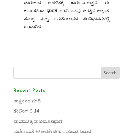
ಚುರುಕಾದ ಆಡಳಿತಕ್ಕೆ ಕಾರಣವಾಗುತ್ತದೆ. ಈ
ಕಾರಣದಿಂದ
ಭಾರತ
ಸಂವಿಧಾನವು ಜಗತ್ತಿನ ಅತ್ಯಂತ
ಸಮಗ್ರ ಮತ್ತು ಸಮತೋಲನದ ಸಂವಿಧಾನಗಳಲ್ಲಿ
ಒಂದಾಗಿದೆ.
Search
Recent Posts
ಉತ್ಖನನದ ವರದಿ
ಡೇಟಿಂಗ್ C-14
ಛಾಯಾಚಿತ್ರ ದಾಖಲಾತಿ ವಿಧಾನ
ಮಣ್ಣಿನ ಪಾತ್ರೆಗಳ ಅವಶೇಷಗಳ ದಾಖಲಾತಿ ವಿಧಾನ