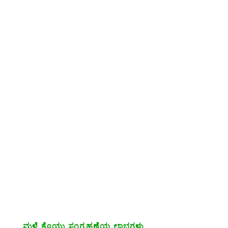
ಮಳೆ ಕೊಯ್ಲು ಸಂಗ್ರಹಣೆಯ ಲಾಭಗಳು