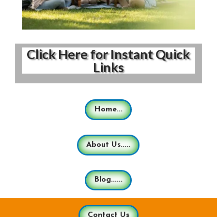
Click Here for Instant Quick
Links
Home...
About Us.....
Blog......
Contact Us