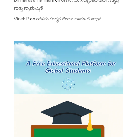
ಮತ್ತು ಪ್ರಾಮುಖ್ಯತೆ
Vinek R
on
ಗೌತಮ ಬುದ್ಧನ ಜೀವನ ಹಾಗೂ ಬೋಧನೆ