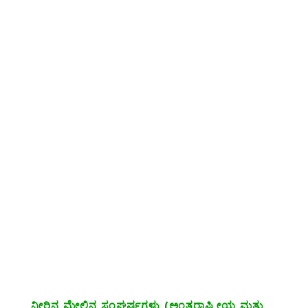
ನೀರಿನ ಮೇಲಿನ ಸಂಘರ್ಷಗಳು (ಅಂತರಾಷ್ಟ್ರೀಯ ಮತ್ತು