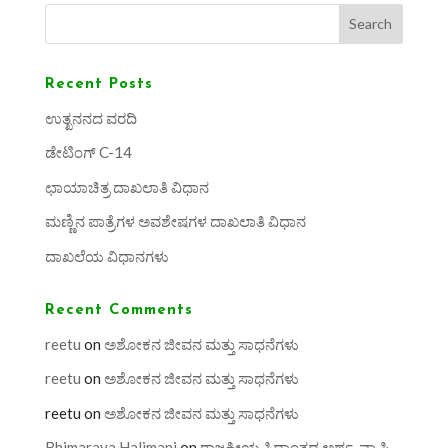
Search
Recent Posts
ಉತ್ಖನನದ ವರದಿ
ಡೇಟಿಂಗ್ C-14
ಛಾಯಾಚಿತ್ರ ದಾಖಲಾತಿ ವಿಧಾನ
ಮಣ್ಣಿನ ಪಾತ್ರೆಗಳ ಅವಶೇಷಗಳ ದಾಖಲಾತಿ ವಿಧಾನ
ದಾಖಲೆಯ ವಿಧಾನಗಳು
Recent Comments
reetu
on
ಅಶೋಕನ ಜೀವನ ಮತ್ತು ಸಾಧನೆಗಳು
reetu
on
ಅಶೋಕನ ಜೀವನ ಮತ್ತು ಸಾಧನೆಗಳು
reetu
on
ಅಶೋಕನ ಜೀವನ ಮತ್ತು ಸಾಧನೆಗಳು
Bhimaraya Halimani
on
ರಾಜಕೀಯ ಸಿದ್ಧಾಂತದ ಅರ್ಥ, ವ್ಯಾಪ್ತಿ