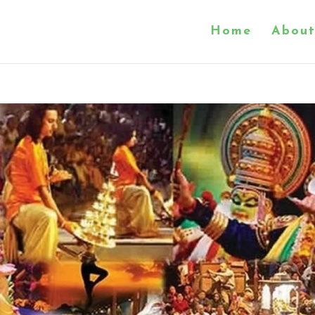
Home
About