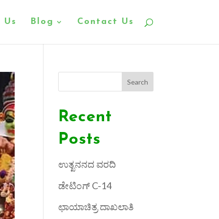
 Us
Blog
Contact Us
Search
Recent
Posts
ಉತ್ಖನನದ ವರದಿ
ಡೇಟಿಂಗ್ C-14
ಛಾಯಾಚಿತ್ರ ದಾಖಲಾತಿ