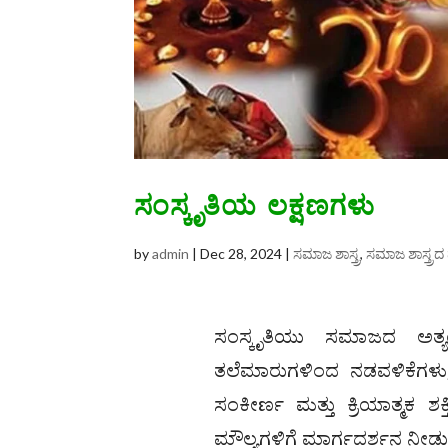
ಸಂಸ್ಕೃತಿಯ ಲಕ್ಷಣಗಳು
by
admin
|
Dec 28, 2024
|
ಸಮಾಜ ಶಾಸ್ತ್ರ
,
ಸಮಾಜ ಶಾಸ್ತ್ರ
ಸಂಸ್ಕೃತಿಯು ಸಮಾಜದ ಅತ್ಯ
ತಲೆಮಾರುಗಳಿಂದ ನಡವಳಿಕೆಗಳು, 
ಸಂಕೀರ್ಣ ಮತ್ತು ಕ್ರಿಯಾತ್ಮಕ 
ಮೌಲ್ಯಗಳಿಗೆ ಮಾರ್ಗದರ್ಶನ ನೀಡುತ್