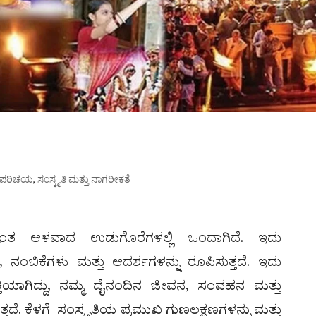
ದ ಪರಿಚಯ
,
ಸಂಸ್ಕೃತಿ ಮತ್ತು ನಾಗರೀಕತೆ
ಂತ ಆಳವಾದ ಉಡುಗೊರೆಗಳಲ್ಲಿ ಒಂದಾಗಿದೆ. ಇದು
ನಂಬಿಕೆಗಳು ಮತ್ತು ಆದರ್ಶಗಳನ್ನು ರೂಪಿಸುತ್ತದೆ. ಇದು
ಶಕ್ತಿಯಾಗಿದ್ದು, ನಮ್ಮ ದೈನಂದಿನ ಜೀವನ, ಸಂವಹನ ಮತ್ತು
ತದೆ. ಕೆಳಗೆ ಸಂಸ್ಕೃತಿಯ ಪ್ರಮುಖ ಗುಣಲಕ್ಷಣಗಳನ್ನು ಮತ್ತು