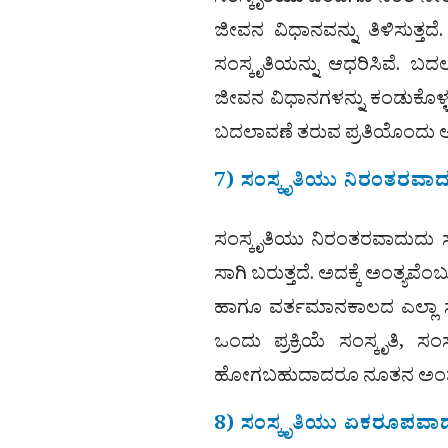
ಜೀವನ ವಿಧಾನವನ್ನು ತಿಳಿಸುತ್ತ
ಸಂಸ್ಕೃತಿಯನ್ನು ಆಧರಿಸಿವೆ. ಬದಲ
ಜೀವನ ವಿಧಾನಗಳನ್ನು ಕಂಡುಕೊಳ್ಳಲಾ
ಬದಲಾವಣೆ ತರುವ ಪ್ರತಿಯೊಂದು ಅ
7) ಸಂಸ್ಕೃತಿಯು ನಿರಂತರವಾ
ಸಂಸ್ಕೃತಿಯು ನಿರಂತರವಾದುದು 
ಸಾಗಿ ಬರುತ್ತದೆ. ಅದಕ್ಕೆ ಅಂತ್ಯ
ಹಾಗೂ ವರ್ತಮಾನಕಾಲದ ಎಲ್ಲಾ ಸಾ
ಒಂದು ಪ್ರಕ್ರಿಯೆ ಸಂಸ್ಕೃತಿ, 
ಹೋಗಬಹುದಾದರೂ ನೂತನ ಅಂಶಗಳ ಸೇ
8) ಸಂಸ್ಕೃತಿಯು ಏಕರೂಪವಾ