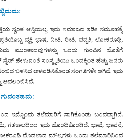
್ಟಿದುದು:
ಕ್ತಿಯ ಸ್ವಂತ ಆಸ್ತಿಯಲ್ಲ. ಇದು ಸಮಾಜದ ಇಡೀ ಸಮೂಹಕ್ಕೆ
್ರತಿಯೊಬ್ಬ ವ್ಯಕ್ತಿ ಭಾಷೆ, ನೀತಿ, ರೀತಿ, ಪದ್ಧತಿ, ಲೋಕರೂಢಿ,
ನಿಯಮ ಮುಂತಾದವುಗಳನ್ನು ಒಂದು ಗುಂಪಿನ ಜೊತೆಗೆ
್ ಸೈಡ್ ಹೇಳುವಂತೆ ಸಂಸ್ಕೃತಿಯು ಒಂದಕ್ಕಿಂತ ಹೆಚ್ಚು ಜನರು
ಬಿದ ಬಳಸಿದ ಅಳವಡಿಸಿಕೊಂಡ ಸಂಗತಿಗಳೇ ಆಗಿದೆ. ಇದು
್ನು ಅವಲಂಬಿಸಿದೆ.
ಾಗುವಂತಹದು:
ಂದ ಇನ್ನೊಂದು ತಲೆಮಾರಿಗೆ ಸಾಗಿಕೊಂಡು ಬಂದದ್ದಾಗಿದೆ.
ಯೆ, ಗತಕಾಲದಿಂದ ಇದು ಹೊಂದಿಕೊಂಡಿದೆ. ಭಾಷೆ, ಭಾವನೆ,
ಲೋಕರೂಢಿ ಮೊದಲಾದ ಮೌಲ್ಯಗಳು ಒಂದು ತಲೆಮಾರಿನಿಂದ