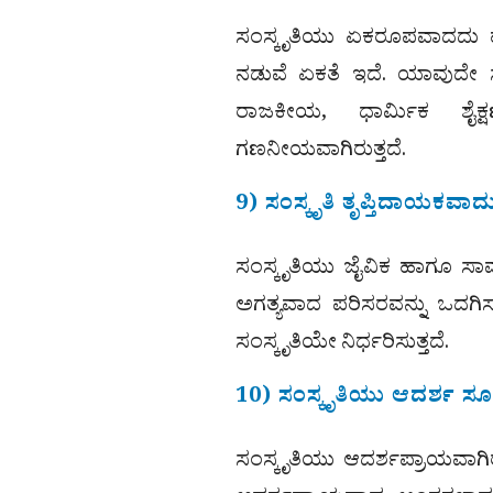
ಸಂಸ್ಕೃತಿಯು ಏಕರೂಪವಾದದು 
ನಡುವೆ ಏಕತೆ ಇದೆ. ಯಾವುದೇ
ರಾಜಕೀಯ, ಧಾರ್ಮಿಕ ಶೈಕ್ಷ
ಗಣನೀಯವಾಗಿರುತ್ತದೆ.
9) ಸಂಸ್ಕೃತಿ ತೃಪ್ತಿದಾಯಕವಾದ
ಸಂಸ್ಕೃತಿಯು ಜೈವಿಕ ಹಾಗೂ ಸಾ
ಅಗತ್ಯವಾದ ಪರಿಸರವನ್ನು ಒದಗಿಸು
ಸಂಸ್ಕೃತಿಯೇ ನಿರ್ಧರಿಸುತ್ತದೆ.
10) ಸಂಸ್ಕೃತಿಯು ಆದರ್ಶ ಸ
ಸಂಸ್ಕೃತಿಯು ಆದರ್ಶಪ್ರಾಯವಾಗಿ